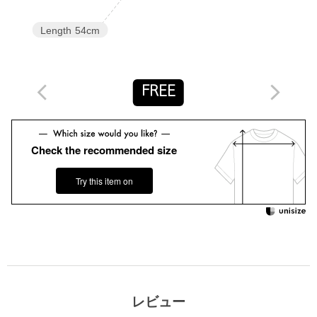
場合は、使用前に必ずご確認ください。
※商品画像は、光の当たり具合やパソコンなどの閲覧環境によ
Length
54cm
り、実際の色味と異なって見える場合がございます。あらかじめ
ご了承ください。
※商品の色味の目安は、商品単体の画像をご参照ください。
FREE
店舗へお問い合わせの際は、全国のUNITED ARROWS各店舗ま
で下記の品名/品番をお申し付けください。
品名：〇UBC RIB SQ CAMI 品番：15181991001
Check the recommended size
商品詳細
Try this item on
注文キャンセル
対象商品
返品
対象商品
返品等について
裾上げ
対象外商品
裾上げについて
タイプ
WOMEN
レビュー
カテゴリー
トップス
|
ニット / セーター