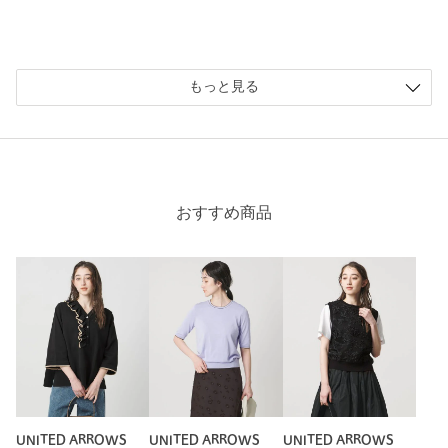
ニックネーム： あゆちゃん
投稿日： 2026年4月10日
購入カラー：BLACK
｜
購入サイズ：FREE
もっと見る
購入商品のサイズ感：
ちょうどよい
肌に馴染みやすく、胸元のラインが綺麗で、胸元の広い服にイ
ンナーとして着回しが、出来る
性別：
女性
おすすめ商品
年代：
50代後半
身長：
155cm
普段の着用サイズ：
L
5人が参考になったと回答
参考になった
UNITED ARROWS
UNITED ARROWS
UNITED ARROWS