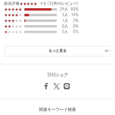
4.8 (35件のレビュー)
総合評価
サイズ
FREE
29人
83%
素材
コットン74％ ナイロン26％
5人
14%
1人
3%
洗濯表示
手洗い可
洗濯表示について
0人
0%
0人
0%
原産国
中国製
商品番号
1518-1-991001
購入商品のサイズ感
もっと見る
小さい
0人
0%
少し小さい
1人
3%
ちょうどよい
33人
94%
少し大きい
1人
3%
SNSシェア
大きい
0人
0%
ニックネーム： イチゴ
関連キーワード検索