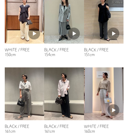
投稿日： 2026年5月11日
購入カラー：WHITE
｜
購入サイズ：FREE
購入商品のサイズ感：
ちょうどよい
何にでも合わせられて大活躍です。スーツのインナー、カーデ
ィガンのインナー、とにかく使いやすいです。やや透けるの
で、着る時にはインナーシャツを中 着ることをおすすめしま
す。
WHITE / FREE
BLACK / FREE
BLACK / FREE
150cm
154cm
151cm
性別：
女性
年代：
40代前半
身長：
160cm
普段の着用サイズ：
S
5人が参考になったと回答
参考になった
BLACK / FREE
BLACK / FREE
WHITE / FREE
161cm
161cm
160cm