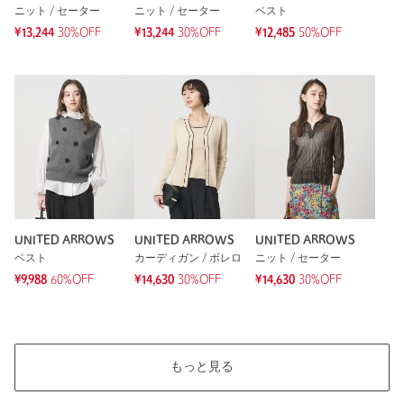
ニット / セーター
ニット / セーター
ベスト
※レビューは、個人の主観による感想・体感によるもので、商品の効果や性
能を保証するものではありません。
¥13,244
30%OFF
¥13,244
30%OFF
¥12,485
50%OFF
もっと見る
UNITED ARROWS
UNITED ARROWS
UNITED ARROWS
ベスト
カーディガン / ボレロ
ニット / セーター
¥9,988
60%OFF
¥14,630
30%OFF
¥14,630
30%OFF
もっと見る