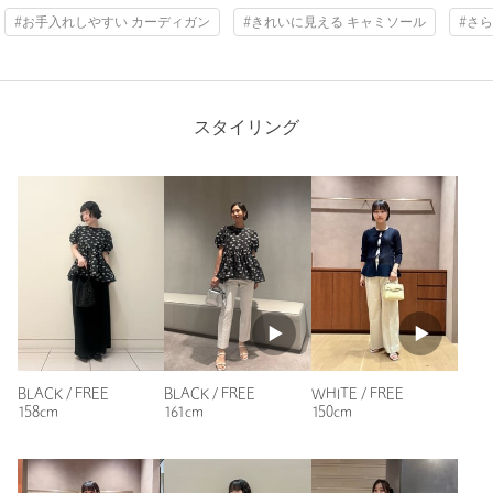
投稿日： 2026年4月12日
#お手入れしやすい カーディガン
#きれいに見える キャミソール
#さ
購入カラー：WHITE
｜
購入サイズ：FREE
購入商品のサイズ感：
ちょうどよい
デコルテを綺麗に見せてくれるスクエアの形が気に入りまし
た。手元で見ると、写真よりももう少し月白色に見えました。
スタイリング
性別：
女性
年代：
40代後半
身長：
168cm
普段の着用サイズ：
L
6人が参考になったと回答
参考になった
BLACK / FREE
BLACK / FREE
WHITE / FREE
158cm
161cm
150cm
ニックネーム： mayu