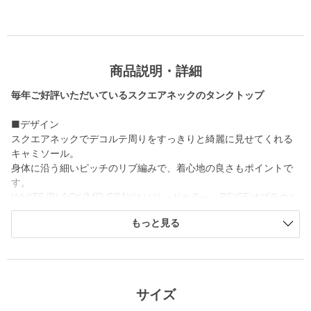
商品説明・詳細
毎年ご好評いただいているスクエアネックのタンクトップ
■デザイン
スクエアネックでデコルテ周りをすっきりと綺麗に見せてくれる
キャミソール。
身体に沿う細いピッチのリブ編みで、着心地の良さもポイントで
す。
WHITE/BLACK/MD.GRAYはソリッドカラー、BEIGEはブラウン
の配色、NAVYはグレーの配色ラインです。
もっと見る
・その他1カラーはホワイト×ブラックの配色ラインです。
・その他7カラーはネイビー×ベージュの配色ラインです。
■素材
サイズ
上質な光沢とさらりとした手触りが特徴の、コットンとブライト