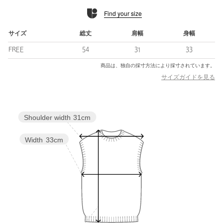
ナイロンを撚り合わせた素材。
Find your size
しっかりと目の詰まったリブ編みに仕上げており、季節を問わず
活躍する使い勝手のよさと、お手入れのしやすさも魅力です。
サイズ
総丈
肩幅
身幅
■コーディネート
FREE
54
31
33
一枚着はもちろん、ジャケットやシャツ、カーディガンのインナ
ーにもおすすめ。
商品は、独自の採寸方法により採寸されています。
オンオフ問わず着用できるデザインで、スタイルの幅が広がりま
サイズガイドを見る
す。
・同素材のカーディガンもご用意がございます。
Shoulder width
31cm
（対象品番：15281991000）
============================
Width
33cm
裏地：なし
透け感：なし
光沢感：なし
ケア方法：手洗い可
============================
【注意事項】
※商品に「取り扱い上の注意書き」、「洗濯表示」がございます