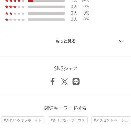
1人
14%
0人
0%
洗濯表示
手洗い可
洗濯表示について
0人
0%
0人
0%
原産国
中国製
商品番号
1516-6-000006
購入商品のサイズ感
もっと見る
小さい
0人
0%
少し小さい
0人
0%
ちょうどよい
7人
100%
少し大きい
0人
0%
SNSシェア
大きい
0人
0%
ニックネーム： まつ
関連キーワード検索
投稿日： 2026年6月9日
#きれいめ オフホワイト
#さりげない ブラウス
#アクセント ベージュ
購入カラー：その他2
｜
購入サイズ：FREE