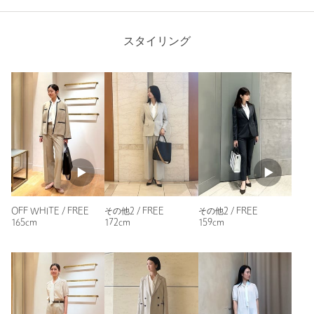
購入商品のサイズ感：
ちょうどよい
首元が広めなので苦しくないです。
ただ、袖口はピッタリしているので二の腕はギリギリになっ
スタイリング
て、袖が上がってきたときは不恰好に見えてしまうかもしれま
せん。
でもフワッとした袖になってるから、ピッタリ感はないかも？
洗濯してもシワにならないので管理がとても楽です。
オススメです。
リボンと服の色が違うところも気に入ってます
性別：
女性
年代：
40代前半
身長：
162cm
普段の着用サイズ：
L
OFF WHITE / FREE
その他2 / FREE
その他2 / FREE
165cm
172cm
159cm
3人が参考になったと回答
参考になった