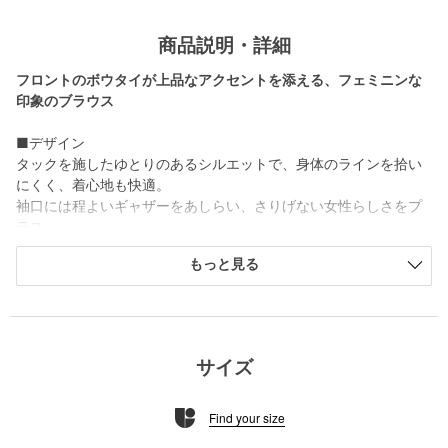
商品説明・詳細
フロントのボウタイが上品なアクセントを添える、フェミニンな
印象のブラウス
■デザイン
タックを施したゆとりのあるシルエットで、身体のラインを拾い
にくく、着心地も快適。
袖口には程よいギャザーをあしらい、さりげない女性らしさをプ
ラス。
オン・オフ問わず幅広いシーンで活躍する、きれいめスタイルに
もっと見る
ぴったりの1枚です。
■素材
経緯ともにフルダル糸を使用したジョーゼット素材。
フルダル糸によるマットな質感とジョーゼット組織による高級感
サイズ
が特徴です。
Find your size
■コーディネート
ジャケットのインナーとして合わせれば、オフィスやフォーマル