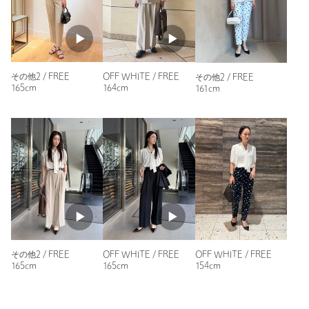
ニックネーム： みつば
投稿日： 2026年5月9日
購入カラー：NAVY
｜
購入サイズ：FREE
その他2 / FREE
OFF WHITE / FREE
その他2 / FREE
購入商品のサイズ感：
ちょうどよい
165cm
164cm
161cm
素材は、これから暑い時期にピッタリ
サイズ感もゆとりがあり良い感じに着用。色違いでまた買いた
いです
性別：
女性
年代：
30代後半
身長：
160cm
普段の着用サイズ：
M
2人が参考になったと回答
その他2 / FREE
OFF WHITE / FREE
OFF WHITE / FREE
参考になった
165cm
165cm
154cm