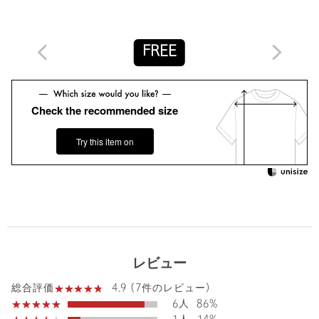
り、実際の色味と異なって見える場合がございます。あらかじめ
ご了承ください。
※商品の色味の目安は、商品単体の画像をご参照ください。
FREE
店舗へお問い合わせの際は、全国のUNITED ARROWS各店舗ま
で下記の品名/品番をお申し付けください。
品名：UBC P GGT BOW/TI 5SL 品番：15166000006
Check the recommended size
商品詳細
Try this item on
注文キャンセル
対象商品
返品
対象商品
返品等について
裾上げ
対象外商品
裾上げについて
タイプ
WOMEN
レビュー
カテゴリー
トップス
|
シャツ / ブラウス
4.9 (7件のレビュー)
総合評価
サイズ
FREE
6人
86%
素材
ポリエステル100％