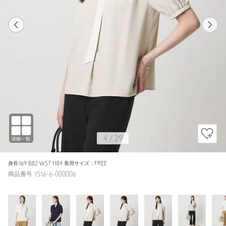
1
29
4
29
OFF WHITE / FREE
OFF WHITE
165cm
4
/
29
身長169 B82 W57 H84 着用サイズ：FREE
商品番号 1516-6-000006