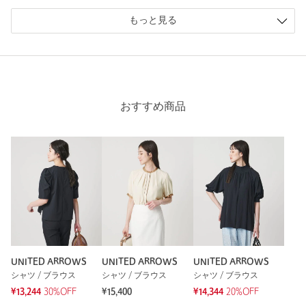
もっと見る
ニックネーム： りり
投稿日： 2026年5月20日
購入カラー：OFF WHITE
｜
購入サイズ：FREE
購入商品のサイズ感：
ちょうどよい
おすすめ商品
仕事用でブラウスが欲しく購入。
決め手は白でも透けにくい素材でした。
流行り廃りのないデザインなので同じようなデザインはたくさ
ん売ってますが、ストレスなく着用できる素材なので長く使え
そうです。
性別：
女性
年代：
40代後半
身長：
153cm
普段の着用サイズ：
～XS
UNITED ARROWS
UNITED ARROWS
UNITED ARROWS
シャツ / ブラウス
シャツ / ブラウス
シャツ / ブラウス
1人が参考になったと回答
¥13,244
30%OFF
¥15,400
¥14,344
20%OFF