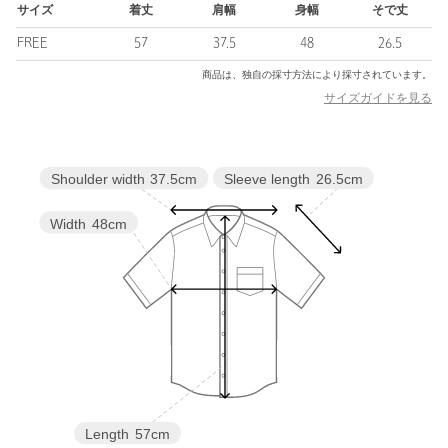
なシーンにも好相性。
サイズ
着丈
肩幅
身幅
そで丈
1枚で着る際は、テーパードパンツやタイトスカートを合わせて、
FREE
57
37.5
48
26.5
女性らしい上品なスタイルに。
デニムやワイドパンツでカジュアルダウンすれば、リラックス感
商品は、独自の採寸方法により採寸されています。
のある休日のお出かけにも活躍します。
サイズガイドを見る
・その他2カラーはベージュのボディにオフホワイトのボウタイで
す。
Sleeve length
26.5cm
Shoulder width
37.5cm
============================
裏地：なし
Width
48cm
透け感：ややあり
伸縮：なし
光沢感：なし
ケア方法：手洗い可
============================
【注意事項】
※商品に「取り扱い上の注意書き」、「洗濯表示」がございます
場合は、使用前に必ずご確認ください。
※商品画像は、光の当たり具合やパソコンなどの閲覧環境によ
Length
57cm