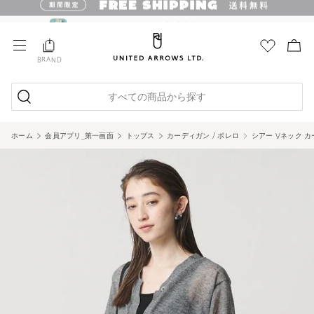
BRAND
すべての商品から探す
ホーム
会員アプリ_第一画面
トップス
カーディガン / ボレロ
シアー Vネック カ