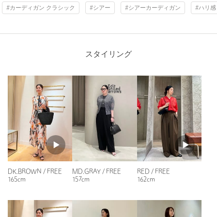
#カーディガン クラシック
#シアー
#シアーカーディガン
#ハリ感
購入カラー：MD.GRAY
｜
購入サイズ：FREE
購入商品のサイズ感：
ちょうどよい
シアー素材のカーディガンが欲しくて購入しました
グレーですが、色味が絶妙で暗くなりすぎずとても気に入って
スタイリング
います。
袖丈も絶妙で良く、袖幅はふんわりしていてインナーの袖も気
になりません
色違いを検討中です
性別：
女性
年代：
40代後半
身長：
158cm
普段の着用サイズ：
L
19人が参考になったと回答
DK.BROWN / FREE
MD.GRAY / FREE
RED / FREE
参考になった
165cm
157cm
162cm