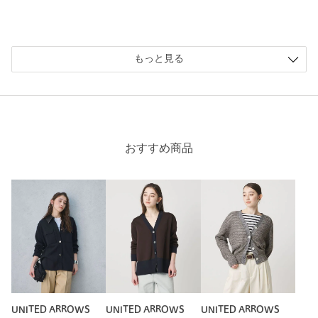
ニックネーム： まゆ
もっと見る
投稿日： 2026年4月10日
購入カラー：MD.GRAY
｜
購入サイズ：FREE
購入商品のサイズ感：
ちょうどよい
夏にノースリーブをよく着るので、オフィスでの冷房対策にち
おすすめ商品
ょうどいいです。袖がふんわりしているので、袖があるブラウ
スにも着れそうです。
涼しいしのもよいです。手持ちの服に合わせやすそうなグレー
にしました。
性別：
女性
年代：
50代後半
身長：
156cm
普段の着用サイズ：
M
18人が参考になったと回答
UNITED ARROWS
UNITED ARROWS
UNITED ARROWS