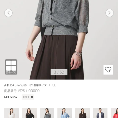
1
52
3
52
DK.BROWN / FREE
WHITE
165cm
3
/
52
身長164 B76 W60 H89 着用サイズ：FREE
商品番号 1528-1-000000
MD.GRAY
FREE
✕