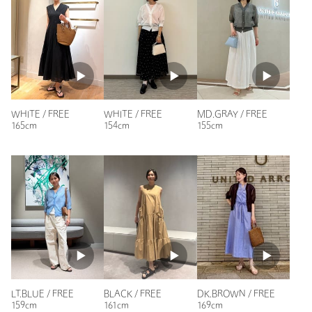
ニックネーム： asagakita
投稿日： 2026年4月5日
購入カラー：BLACK
｜
購入サイズ：FREE
購入商品のサイズ感：
ちょうどよい
WHITE / FREE
WHITE / FREE
MD.GRAY / FREE
ネイビー色のワンピースと合わせたくて購入しました。袖が短
165cm
154cm
155cm
めのカットソーとも相性が良さそうです。着用感はとても軽
く、冷房対策にもちょうど良さそうです。
性別：
女性
年代：
30代後半
身長：
157cm
普段の着用サイズ：
M
19人が参考になったと回答
参考になった
LT.BLUE / FREE
BLACK / FREE
DK.BROWN / FREE
159cm
161cm
169cm