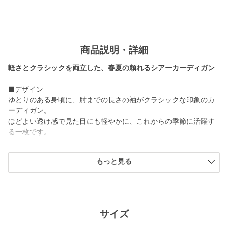
商品説明・詳細
軽さとクラシックを両立した、春夏の頼れるシアーカーディガン
■デザイン
ゆとりのある身頃に、肘までの長さの袖がクラシックな印象のカ
ーディガン。
ほどよい透け感で見た目にも軽やかに、これからの季節に活躍す
る一枚です。
■素材
もっと見る
麻ブレンドの細い糸を使用した、シアーで清涼感のあるタッチが
特徴。
ハリがあり肌に張り付きにくい繊細な素材です。
■コーディネート
サイズ
一枚で着ても軽やかに決まり、ノースリーブTシャツの羽織りとし