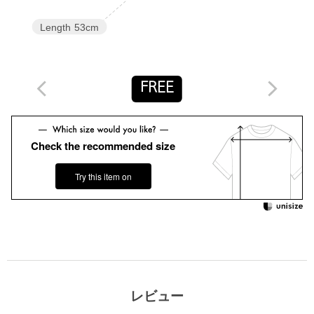
店舗へお問い合わせの際は、全国のUNITED ARROWS各店舗ま
Length
53cm
で下記の品名/品番をお申し付けください。
品名：□UWSC SHEER V/N CGN 5SL 品番：15281000000
FREE
商品詳細
注文キャンセル
対象商品
Check the recommended size
返品
対象商品
返品等について
Try this item on
裾上げ
対象外商品
裾上げについて
タイプ
WOMEN
カテゴリー
トップス
|
カーディガン / ボレロ
サイズ
FREE
ポリエステル72％ 麻21％ ナイロン5％ ポリウレタ
素材
ン2％
レビュー
洗濯表示
手洗い可
洗濯表示について