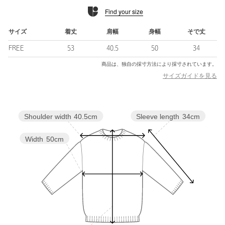
ても活躍する頼れるアイテム。
Find your size
============================
裏地：なし
サイズ
着丈
肩幅
身幅
そで丈
透け感：あり
FREE
53
40.5
50
34
光沢感：なし
ケア方法：手洗い可
商品は、独自の採寸方法により採寸されています。
============================
サイズガイドを見る
【注意事項】
※《引っかけにご注意》粗い組織のものや、表面に凹凸があって
Sleeve length
34cm
Shoulder width
40.5cm
ルーズな組織のもの、表面に糸が浮き出ているものは、ちょっと
した不注意から“引っかけ”てしまいがちです。
・着用時にベルト、バッグや周囲の壁など、表面の粗いものとの
Width
50cm
摩擦や引っかかりに注意して下さい。
・洗濯の際、他のものとの引っかかりに注意して下さい。
※商品に「取り扱い上の注意書き」、「洗濯表示」がございます
場合は、使用前に必ずご確認ください。
※商品画像は、光の当たり具合やパソコンなどの閲覧環境によ
り、実際の色味と異なって見える場合がございます。あらかじめ
ご了承ください。
※商品の色味の目安は、商品単体の画像をご参照ください。