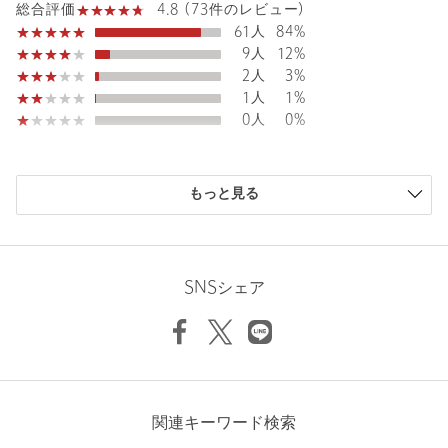
4.8 (73件のレビュー)
総合評価
61人
84%
原産国
中国製
9人
12%
商品番号
1528-1-000000
2人
3%
1人
1%
0人
0%
購入商品のサイズ感
もっと見る
小さい
0人
0%
少し小さい
0人
0%
ちょうどよい
67人
92%
少し大きい
6人
8%
SNSシェア
大きい
0人
0%
ニックネーム： Lala
関連キーワード検索
投稿日： 2026年4月28日