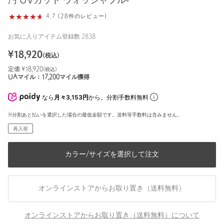
汚 UVカット ウォッシャブル‐
4.7 (28件のレビュー)
お気に入りアイテム登録数
2838
¥
18,920
(税込)
定価 ¥
18,920
(税込)
UAマイル：
17,200
マイル獲得
なら
月々3,153円
から。分割手数料無料
※分割あと払いを選択した場合の最低金額です。送料等手数料は含みません。
再入荷
カラー/サイズを選択して注文
オンラインストアからお取り置き（送料無料）
オンラインストアからお取り置き（送料無料）について