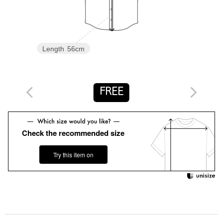
・同シリーズの他アイテムのご用意もございます。
ストレートパンツ対象品番：15141000008
ストレートパンツ（ホワイト）対象品番：15141000003
クロップドパンツ対象品番：15141000016
Length
56cm
クロップドパンツ（ホワイト）対象品番：15141000004
スカート対象品番：15241000003
スカート（ホワイト）対象品番：15241000001
ジャケット対象品番：15221000000
FREE
ベスト対象品番：15221000002
ワンピース対象品番：15261000000
ロングスリーブブラウス対象品番：15211000002
Check the recommended size
イレギュラーヘムブラウス対象品番：15161000001
============================
Try this item on
裏地：なし
透け感：ややあり
伸縮：なし
光沢感：なし
機能性：防汚（カレー、ミートソース、ラー油、醤油に限る）・
UVカット・リサイクルポリエステル23％使用（本体）