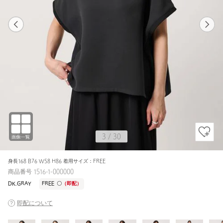
1
30
3
30
DK.GRAY / FREE
OFF WHITE
159cm
3
/
30
身長168 B76 W58 H86 着用サイズ：FREE
商品番号 1516-1-000000
DK.GRAY
FREE
〇
（即配）
即配について