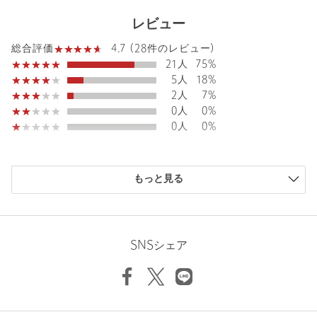
ケア方法：手洗い可
============================
レビュー
【注意事項】
4.7 (28件のレビュー)
総合評価
※商品に「取り扱い上の注意書き」、「洗濯表示」がございます
21人
75%
場合は、使用前に必ずご確認ください。
5人
18%
※商品画像は、光の当たり具合やパソコンなどの閲覧環境によ
2人
7%
り、実際の色味と異なって見える場合がございます。あらかじめ
0人
0%
ご了承ください。
0人
0%
※商品の色味の目安は、商品単体の画像をご参照ください。
店舗へお問い合わせの際は、全国のUNITED ARROWS各店舗ま
購入商品のサイズ感
もっと見る
で下記の品名/品番をお申し付けください。
小さい
0人
0%
品名：□UWSC COMFY TEE BLS
少し小さい
0人
0%
品番：15161000000
ちょうどよい
20人
71%
少し大きい
8人
29%
SNSシェア
大きい
0人
0%
商品詳細
注文キャンセル
対象商品
返品
対象商品
返品等について