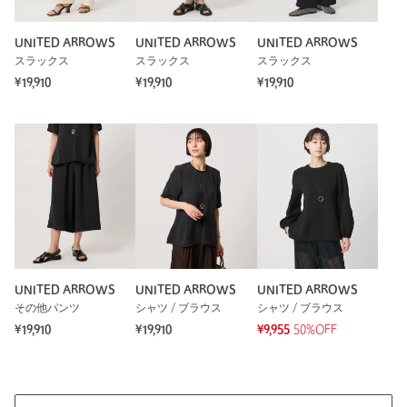
UNITED ARROWS
UNITED ARROWS
UNITED ARROWS
スラックス
スラックス
スラックス
※レビューは、個人の主観による感想・体感によるもので、商品の効果や性
能を保証するものではありません。
¥19,910
¥19,910
¥19,910
もっと見る
UNITED ARROWS
UNITED ARROWS
UNITED ARROWS
その他パンツ
シャツ / ブラウス
シャツ / ブラウス
¥19,910
¥19,910
¥9,955
50%OFF