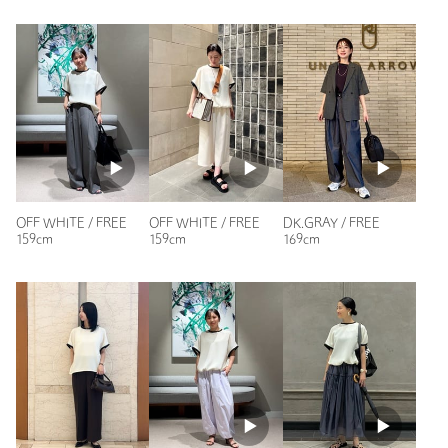
ニックネーム： Gachapinne
投稿日： 2026年5月4日
購入カラー：OFF WHITE
｜
購入サイズ：FREE
購入商品のサイズ感：
ちょうどよい
Comfyシリーズは、「しわにならない、イージーケア、きれ
いめに見える」で出張用に重宝しており、新作が出ると必ずチ
ェックしていますが、今回も即決でした。
OFF WHITE / FREE
OFF WHITE / FREE
DK.GRAY / FREE
159cm
159cm
169cm
性別：
女性
年代：
60代～
身長：
152cm
普段の着用サイズ：
M
8人が参考になったと回答
参考になった