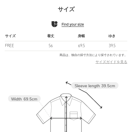
■素材
サイズ
小松マテーレ社のフクレツイルの二重織素材を使ったユナイテッ
ドアローズ別注素材。
Find your size
糸にふくらみと自然なシワ感を持たせた特殊加工に加え、防汚
（カレー、ミートソース、ラー油、醤油に限る）・UVカット機能
も備えています。
サイズ
着丈
身幅
ゆき
表地は食品汚れが落ちやすい加工を施していますが、汚れが付い
FREE
56
69.5
39.5
た際は早めの拭き取りと洗濯をお願いいたします。
商品は、独自の採寸方法により採寸されています。
※「小松マテーレ」
サイズガイドを見る
世界中の名だたるスポーツ&ファッションブランドからも厚い信
頼を得ている「小松マテーレ」の生地。
卓越した染色技術によって生み出される、合繊とは思えないほど
Sleeve length
39.5cm
の豊かな風合いと深みを持つファブリックは、まさに唯一無二。
■コーディネート
Width
69.5cm
テーパードシルエットのパンツはもちろん、ワイドパンツやタッ
クパンツなど様々なボトムスと好相性。
スピンドルを絞ってコンパクトにしていただくとすっきりした印
象で着用いただけます。
同素材のパンツとセットアップでの着用もおすすめです。