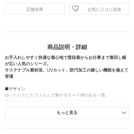
お気に入りに追加
店舗在庫
商品説明・詳細
お手入れしやすく快適な着心地で普段着からお仕事まで着回し幅
が広い人気のシリーズ。
サステナブル素材混、UVカット、防汚加工の嬉しい機能を備えて
登場
■デザイン
ゆったりとしたフォルムで魅せるモード感のある一着。
裾のスピンドルを絞り、シルエットの調節が可能なのも嬉しいポ
イント。
もっと見る
シンプルなデザインでアレンジ力が高く、Tシャツ感覚で着用いた
だけます。
リブのカラーはブラックです。