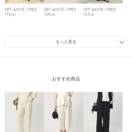
OFF WHITE / FREE
OFF WHITE / FREE
OFF WHITE / FREE
172cm
159cm
157cm
ニックネーム： たらこ
投稿日： 2026年5月7日
購入カラー：OFF WHITE
｜
購入サイズ：FREE
もっと見る
購入商品のサイズ感：
ちょうどよい
素材感も良いです。何でも合わせやすそうで
この夏、活躍しそうです。
性別：
女性
おすすめ商品
年代：
60代～
身長：
155cm
普段の着用サイズ：
M
7人が参考になったと回答
参考になった