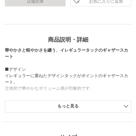
お気に入りに追加
店舗在庫
商品説明・詳細
華やかさと軽やかさを纏う、イレギュラータックのギャザースカ
ート
■デザイン
イレギュラーに重ねたデザインタックがポイントのギャザースカ
ート。
立体的で華やかなボリューム感が印象的です。
その他1カラーはホワイトベースにピンクベージュ×ブルー×ブラ
もっと見る
ックのピンストライプ柄です。
その他2カラーはブラックベースにホワイト×ベージュのストライ
プ柄です。
■素材