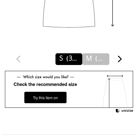
ご了承ください。
※画像の商品はサンプルです。実際の商品と色味、仕様、加工、
サイズ、素材等が若干異なる場合がございます。
店舗へお問い合わせの際は、全国のUNITED ARROWS各店舗ま
で下記の品名/品番をお申し付けください。
品名：UBCMD TFT VLM GATH SK 品番：15241620010
S（36）
M（38）
商品詳細
注文キャンセル
対象商品
Check the recommended size
返品
対象商品
返品等について
Try this item on
裾上げ
対象外商品
裾上げについて
タイプ
WOMEN
カテゴリー
スカート
|
その他スカート
サイズ
S(36) M(38)