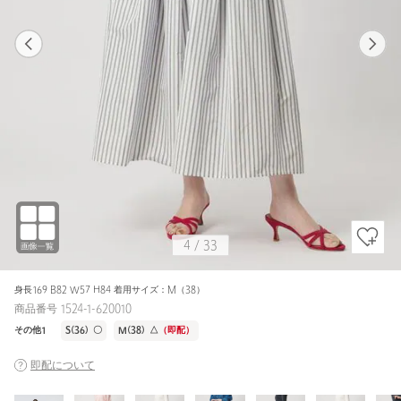
1
32
4
33
BLACK / S(36)
OFF WHITE
158cm
4
/
33
身長169 B82 W57 H84 着用サイズ：M（38）
商品番号 1524-1-620010
その他1
S(36)
〇
M(38)
△
（即配）
即配について