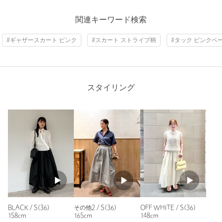
ニックネーム： ぴーち
関連キーワード検索
投稿日： 2026年2月27日
#ギャザースカート ピンク
#スカート ストライプ柄
#タック ピンクベ
購入カラー：その他2
｜
購入サイズ：M(38)
購入商品のサイズ感：
ちょうどよい
ボリューム感たっぷりで、そこが可愛いです♡
軽い履き心地が夏まで着られそうな素材感です。
スタイリング
3色のストライプ柄がキレイな発色で珍しいと思います。購入
して大正解でした！
性別：
女性
年代：
40代前半
身長：
163cm
普段の着用サイズ：
M
12人が参考になったと回答
参考になった
BLACK / S(36)
その他2 / S(36)
OFF WHITE / S(36)
158cm
165cm
148cm