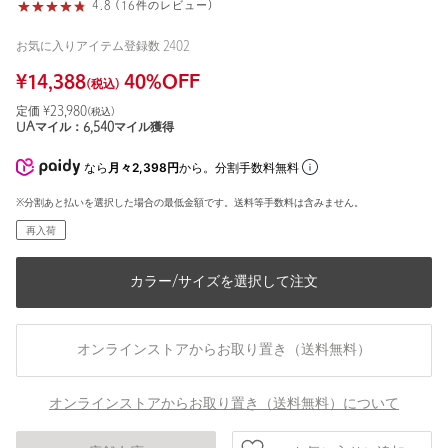
4.8 (16件のレビュー)
お気に入りアイテム登録数
2402
¥
14,388
40
%OFF
(税込)
定価 ¥
23,980
(税込)
UAマイル：
6,540
マイル獲得
なら
月々2,398円
から。分割手数料無料
※分割あと払いを選択した場合の最低金額です。送料等手数料は含みません。
再入荷
カラー/サイズを選択して注文
オンラインストアからお取り置き（送料無料）
オンラインストアからお取り置き（送料無料）について