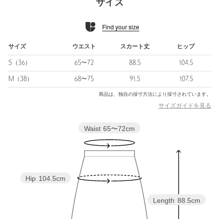
サイズ
イタリアのETIQUE（エティック）社の先染めタフタ素材。
糸に特殊加工を施し、発色の良さと張り感を持たせています。
Find your size
インポートならではの美しいカラーと軽さもポイントです。
■コーディネート
サイズ
ウエスト
スカート丈
ヒップ
フィットシルエットのニットやカットソーとのフィットアンドフ
S（36）
65〜72
88.5
104.5
レアのバランスがおすすめです。
M（38）
68〜75
91.5
107.5
============================
商品は、独自の採寸方法により採寸されています。
裏地：あり
サイズガイドを見る
透け感：なし
伸縮：なし
Waist
65〜72cm
光沢感：ややあり
ケア方法：手洗い可
============================
【注意事項】
Hip
104.5cm
※商品に「取り扱い上の注意書き」、「洗濯表示」がございます
場合は、使用前に必ずご確認ください。
Length
88.5cm
※商品画像は、光の当たり具合やパソコンなどの閲覧環境によ
り、実際の色味と異なって見える場合がございます。あらかじめ