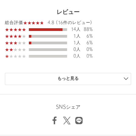
表生地；ポリエステル100％ 裏生地；ポリエステル
素材
64％ 複合繊維(ポリエステル)36％
レビュー
洗濯表示
-
洗濯表示について
4.8 (16件のレビュー)
総合評価
14人
88%
原産国
ベトナム製
1人
6%
1人
6%
商品番号
1524-1-620010
0人
0%
0人
0%
購入商品のサイズ感
もっと見る
小さい
0人
0%
少し小さい
1人
6%
ちょうどよい
10人
62%
少し大きい
5人
31%
SNSシェア
大きい
0人
0%