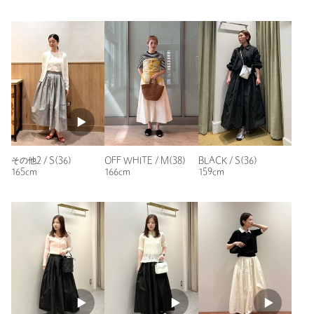
ニックネーム： coco
投稿日： 2026年3月13日
購入カラー：その他2
｜
購入サイズ：M(38)
購入商品のサイズ感：
少し小さい
予約販売の時に、ゲット出来ずに店舗に問い合わせ等をしてる
時にオンラインで販売がされ購入しました。
その他2 / S(36)
OFF WHITE / M(38)
BLACK / S(36)
写真ではよく分からなかったですが、ピンクのラインも入って
165cm
166cm
159cm
て、あれ？？？？
と、思いましたが夏に向けていいかなぁ？
と、思ってます
性別：
女性
年代：
60代～
身長：
168cm
普段の着用サイズ：
M