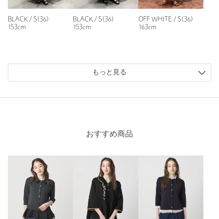
11人が参考になったと回答
参考になった
BLACK / S(36)
BLACK / S(36)
OFF WHITE / S(36)
153cm
153cm
163cm
もっと見る
ニックネーム： よっぴー
投稿日： 2026年2月25日
購入カラー：その他2
｜
購入サイズ：S(36)
購入商品のサイズ感：
少し大きい
おすすめ商品
傘のようなシャカシャカ生地でボリュームがあり、とてもかわ
いいです
性別：
女性
年代：
60代～
身長：
160cm
普段の着用サイズ：
S