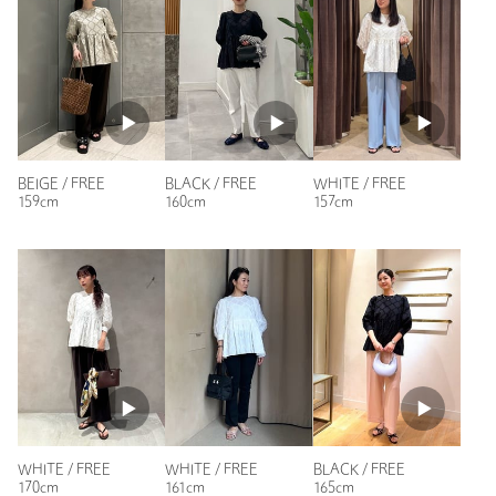
ニックネーム： まゆ
投稿日： 2026年4月18日
購入カラー：BEIGE
｜
購入サイズ：FREE
購入商品のサイズ感：
ちょうどよい
BEIGE / FREE
BLACK / FREE
WHITE / FREE
サイズも良く、今までになかなかない色で良かったです
159cm
160cm
157cm
性別：
女性
年代：
40代後半
身長：
150cm
普段の着用サイズ：
M
8人が参考になったと回答
参考になった
WHITE / FREE
WHITE / FREE
BLACK / FREE
170cm
161cm
165cm