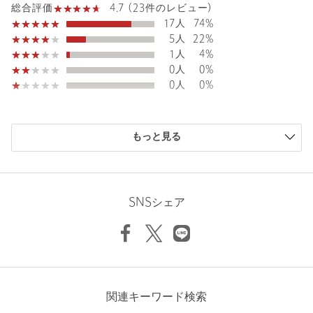
リエステル100％ 別布；コットン100％
4.7 (23件のレビュー)
総合評価
17人
74%
洗濯表示
-
洗濯表示について
5人
22%
原産国
ベトナム製
1人
4%
0人
0%
商品番号
1516-1-620010
0人
0%
購入商品のサイズ感
もっと見る
小さい
0人
0%
少し小さい
0人
0%
ちょうどよい
21人
91%
少し大きい
2人
9%
SNSシェア
大きい
0人
0%
ニックネーム： Yeojin
関連キーワード検索
投稿日： 2026年4月13日