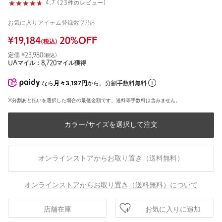
4.7 (23件のレビュー)
お気に入りアイテム登録数
2258
¥
19,184
20
%OFF
(税込)
定価 ¥
23,980
(税込)
UAマイル：
8,720
マイル獲得
なら
月々3,197円
から。分割手数料無料
※分割あと払いを選択した場合の最低金額です。送料等手数料は含みません。
カラー/サイズを選択して注文
オンラインストアからお取り置き（送料無料）
オンラインストアからお取り置き（送料無料）について
お気に入りに追加
店舗在庫