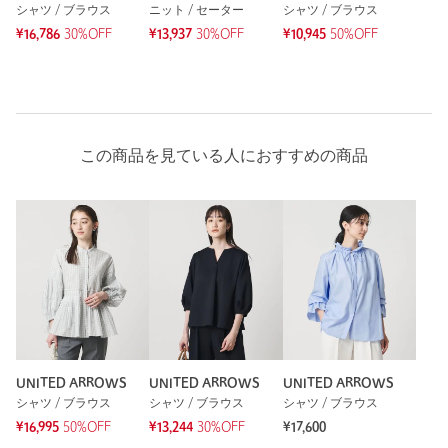
3人が参考になったと回答
シャツ / ブラウス
ニット / セーター
シャツ / ブラウス
¥16,786
30%OFF
¥13,937
30%OFF
¥10,945
50%OFF
参考になった
※レビューは、個人の主観による感想・体感によるもので、商品の効果や性
この商品を見ている人におすすめの商品
能を保証するものではありません。
もっと見る
UNITED ARROWS
UNITED ARROWS
UNITED ARROWS
シャツ / ブラウス
シャツ / ブラウス
シャツ / ブラウス
¥16,995
50%OFF
¥13,244
30%OFF
¥17,600