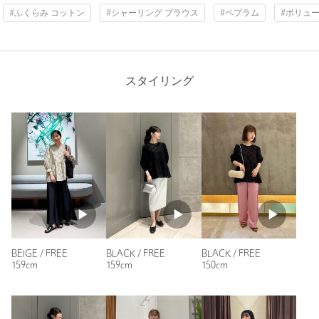
#ふくらみ コットン
#シャーリング ブラウス
#ペプラム
#ボリュ
購入カラー：BEIGE
｜
購入サイズ：FREE
購入商品のサイズ感：
ちょうどよい
ショップスタッフの方の着こなしの写真を見て、ベージュを購
入。お品は良い作りで素敵でしたが、私には似合わないタイプ
スタイリング
のベージュだっため、残念ながら返品をさせてもらいました。
個人の感想ですが、このお色は、着こなしや、お肌、髪のカラ
ーによっては、年齢以上に見えてしまいそうなので、ボドムス
との組み合わせや、アクセサリーが重要になりそうです。
性別：
女性
年代：
40代前半
身長：
160cm
普段の着用サイズ：
M
9人が参考になったと回答
BEIGE / FREE
BLACK / FREE
BLACK / FREE
参考になった
159cm
159cm
150cm