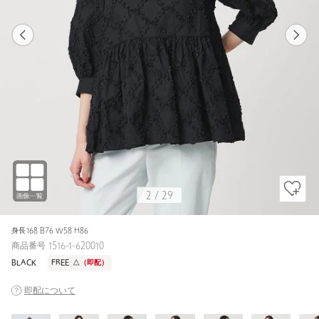
1
28
2
29
BEIGE / FREE
BLACK
159cm
2
/
29
身長168 B76 W58 H86
商品番号 1516-1-620010
BLACK
FREE
△
（即配）
即配について