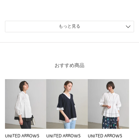
ニックネーム： ドリー
投稿日： 2026年7月2日
もっと見る
購入カラー：WHITE
｜
購入サイズ：FREE
購入商品のサイズ感：
ちょうどよい
黒とかなり迷いましたが白を購入しました。多少透けますが、
全体にリボンテープが施されていることもあり、透けはあまり
気になりません。ハリのある生地で重た過ぎないので、冷房の
おすすめ商品
効いたオフィスでは真夏でも着用できそうだなと思いました！
胸が大きいので、切り替え位置が高いブラウスは胸がパツパツ
になりがちですが、こちらのブラウスは胸元もいい感じにゆと
りがあって、着用するとスタイルアップして見えるので嬉しい
です！
性別：
女性
年代：
30代後半
身長：
171cm
普段の着用サイズ：
L
UNITED ARROWS
UNITED ARROWS
UNITED ARROWS