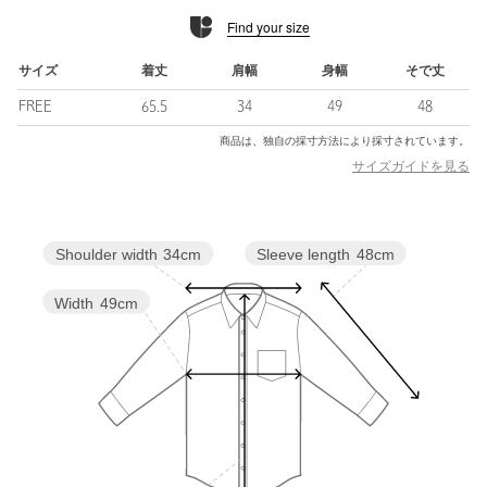
Find your size
■コーディネート
落ち感のあるパンツや、テーパードシルエットなどすっきりとし
たボトムスと好相性。
サイズ
着丈
肩幅
身幅
そで丈
オンオフ問わず活躍してくれる一枚です。
FREE
65.5
34
49
48
============================
商品は、独自の採寸方法により採寸されています。
裏地：なし
サイズガイドを見る
透け感：ややあり
伸縮：なし
光沢感：なし
Sleeve length
48cm
Shoulder width
34cm
ケア方法：手洗い可
============================
Width
49cm
【注意事項】
※商品に「取り扱い上の注意書き」、「洗濯表示」がございます
場合は、使用前に必ずご確認ください。
※商品画像は、光の当たり具合やパソコンなどの閲覧環境によ
り、実際の色味と異なって見える場合がございます。あらかじめ
ご了承ください。
※画像の商品はサンプルです。実際の商品と色味、仕様、加工、