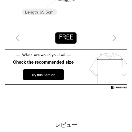
サイズ、素材等が若干異なる場合がございます。
Length
65.5cm
店舗へお問い合わせの際は、全国のUNITED ARROWS各店舗ま
で下記の品名/品番をお申し付けください。
品名：□UBCMD EMB/FRL 5SL 品番：15161620010
FREE
商品詳細
Check the recommended size
注文キャンセル
対象商品
返品
対象商品
返品等について
Try this item on
裾上げ
対象外商品
裾上げについて
タイプ
WOMEN
カテゴリー
トップス
|
シャツ / ブラウス
サイズ
FREE
本体； 基布；コットン100％ 装飾部分；ポリエス
レビュー
素材
テル100％ とめ糸； 上糸；ナイロン100％ 下糸；ポ