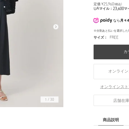
定価 ¥
25,960
(税込)
UAマイル：
23,600
マ
なら
月々4
※分割あと払いを選択した
サイズ：
FREE
カ
オンライン
オンラインスト
1
/
30
店舗在
身長164 B76 W60 H89 着用サイズ：FREE
商品説明