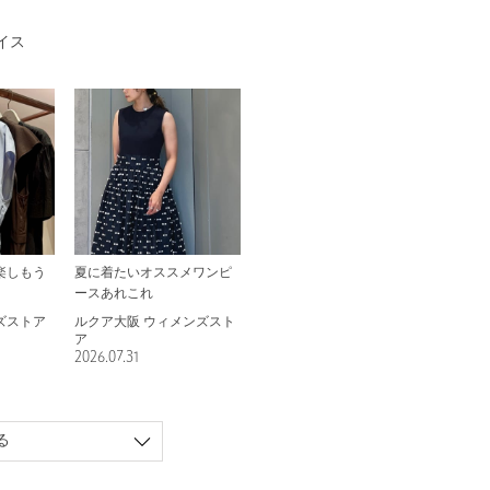
イス
楽しもう
夏に着たいオススメワンピ
ースあれこれ
ズストア
ルクア大阪 ウィメンズスト
ア
2026.07.31
る