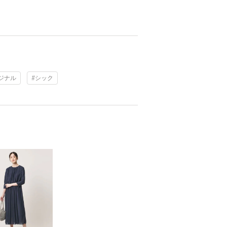
ジナル
#シック