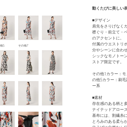
動くたびに美しい
■デザイン
肩先をさりげなく
襟ぐり・前立て・
のアクセントに。
付属のウエストリ
他5
その他7
分やシーンに合わ
シックなモノトー
ストア限定です。
その他1カラー：モ
の他5カラー：刷毛
ー系
■素材
存在感のある柄と
ナイテッドアロー
基布には、割繊糸
とろみのある柔ら