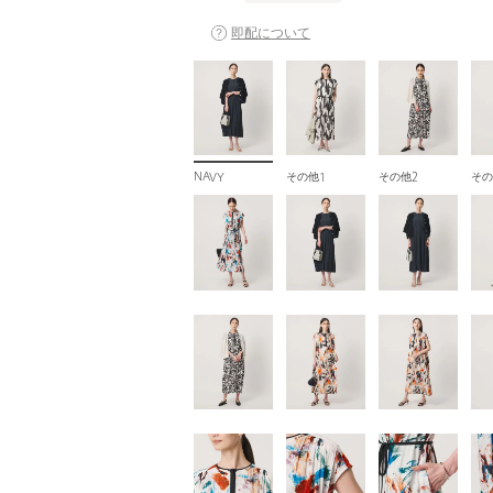
即配について
NAVY
その他1
その他2
その