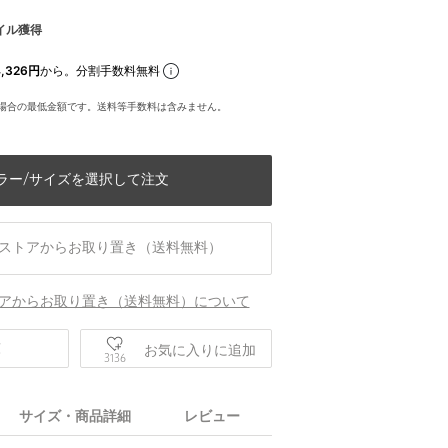
イル獲得
,326円
から。分割手数料無料
場合の最低金額です。送料等手数料は含みません。
ラー/サイズを選択して注文
ストアからお取り置き（送料無料）
アからお取り置き（送料無料）について
庫
お気に入りに追加
3136
身長171 B80 W58 H86
サイズ・商品詳細
レビュー