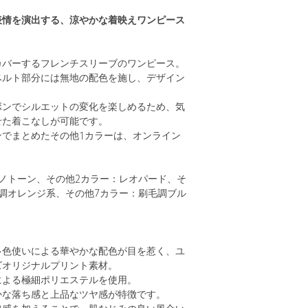
表情を演出する、涼やかな着映えワンピース
カバーするフレンチスリーブのワンピース。
ベルト部分には無地の配色を施し、デザイン
ボンでシルエットの変化を楽しめるため、気
せた着こなしが可能です。
ンでまとめたその他1カラーは、オンライン
ノトーン、その他2カラー：レオパード、そ
調オレンジ系、その他7カラー：刷毛調ブル
多色使いによる華やかな配色が目を惹く、ユ
ズオリジナルプリント素材。
による極細ポリエステルを使用。
かな落ち感と上品なツヤ感が特徴です。