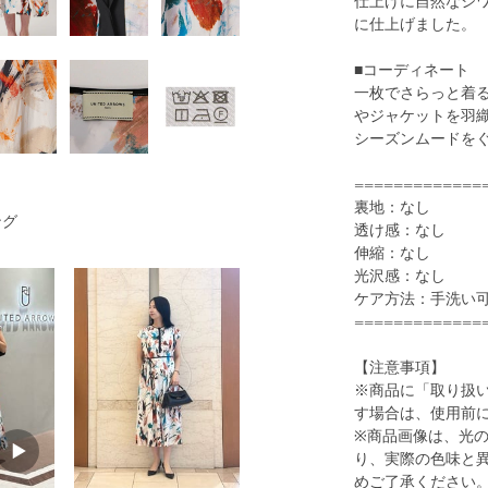
仕上げに自然なシ
に仕上げました。
■コーディネート
一枚でさらっと着
やジャケットを羽
1
30
シーズンムードを
=============
裏地：なし
ング
透け感：なし
伸縮：なし
光沢感：なし
ケア方法：手洗い
=============
NAVY
【注意事項】
※商品に「取り扱
す場合は、使用前
※商品画像は、光
り、実際の色味と
めご了承ください