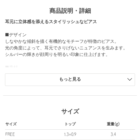
商品説明・詳細
耳元に立体感を添えるスタイリッシュなピアス
■デザイン
しなやかな傾斜を描く有機的なモチーフが特徴のピアス。
光の角度によって、耳元でさりげないニュアンスを生みます。
シルバーの輝きが顔周りを明るい印象に仕上げます。
■素材
silver950
もっと見る
・同デザインのカラー違いのご用意もございます。対象品番：
17335000215
＜les bonbon（ル ボンボン）＞
サイズ
質の高いジュエリーこそデイリーに使いたいという女性に向け
て。
サイズ
トップ
重量(g)
素材がもつ自然の美しさを最大限に活かしたシンプルなデザイン
は、細部にこだわり繊細でさりげない存在感を与えます。
FREE
1.3×0.9
3.4