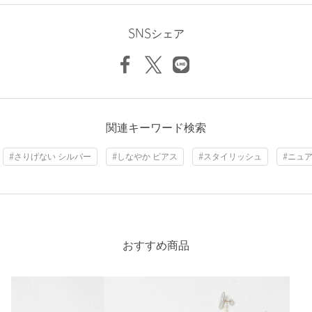
ニックネーム： S
投稿日： 2026年6月15日
返品
対象外商品
返品等について
SNSシェア
購入カラー：SILVER
裾上げ
対象外商品
裾上げについて
シンプルながらひとひねりあるデザインで、さりげなく個性を
タイプ
WOMEN
プラスしてくれるピアスです。程よい存在感があり、顔まわり
をすっきりと見せてくれます。
カテゴリー
アクセサリー
|
ピアス（両耳用）
性別：
女性
サイズ
FREE
関連キーワード検索
身長：
156cm
素材
#さりげない シルバー
#しなやか ピアス
#スタイリッシュ
#ニュ
参考になった
洗濯表示
-
洗濯表示について
原産国
-
商品番号
1733-5-000214
おすすめ商品
ニックネーム： nnn
投稿日： 2026年2月26日
購入カラー：SILVER