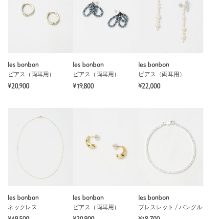
シンプルなデザイン、サイズでどんな服装にも合うのでお気に
入りです。購入時にポストが歪んでいない商品を選ばせていた
だきましたが、元々柔らかく曲がりやすい材質だが折れること
はないとのご説明でした。使用中やはり1度曲がってしまい、
戻しましたが自力でまっすぐにするのは難しく、今後本当に折
れないか不安なので星一つ減らしました。
性別：
女性
les bonbon
les bonbon
les bonbon
ピアス（両耳用）
ピアス（両耳用）
ピアス（両耳用）
年代：
40代後半
¥20,900
¥19,800
¥22,000
身長：
160cm
参考になった
※レビューは、個人の主観による感想・体感によるもので、商品の効果や性
能を保証するものではありません。
les bonbon
les bonbon
les bonbon
もっと見る
ネックレス
ピアス（両耳用）
ブレスレット / バングル