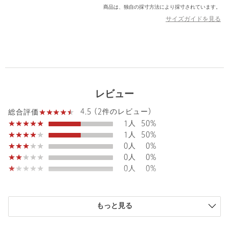
洋服やシーンを選ばず、着けていただく方のスタイルに合わせて
商品は、独自の採寸方法により採寸されています。
いただけます。
サイズガイドを見る
ブランド名の「bonbon」はフランスの小さなお菓子を表現する単
語からイメージ。
「bon」はフランス語で「Good」の意味でもあります。
【注意事項】
※商品に「取り扱い上の注意書き」、「洗濯表示」がございます
場合は、使用前に必ずご確認ください。
レビュー
※商品画像は、光の当たり具合やパソコンなどの閲覧環境によ
り、実際の色味と異なって見える場合がございます。あらかじめ
4.5 (2件のレビュー)
総合評価
ご了承ください。
1人
50%
※商品の色味の目安は、商品単体の画像をご参照ください。
1人
50%
0人
0%
店舗へお問い合わせの際は、全国のUNITED ARROWS各店舗ま
0人
0%
で下記の品名/品番をお申し付けください。
0人
0%
品名：L/BON OBLIQUE P SV 品番：17335000214
商品詳細
もっと見る
注文キャンセル
対象商品