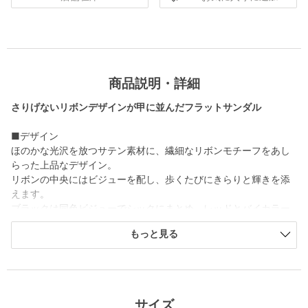
商品説明・詳細
さりげないリボンデザインが甲に並んだフラットサンダル
■デザイン
ほのかな光沢を放つサテン素材に、繊細なリボンモチーフをあし
らった上品なデザイン。
リボンの中央にはビジューを配し、歩くたびにきらりと輝きを添
えます。
ブラックは同色ビジューでシックにまとめ、レッドとバイカラー
はクリアビジューで華やかさをプラス。
もっと見る
カラーごとに異なる表情を楽しめる一足です。
■素材
アッパー：サテン（ポリエステル）
サイズ