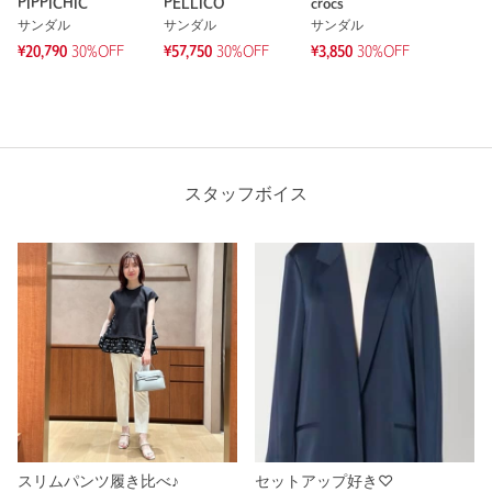
PIPPICHIC
PELLICO
crocs
サンダル
サンダル
サンダル
¥20,790
30%OFF
¥57,750
30%OFF
¥3,850
30%OFF
スタッフボイス
スリムパンツ履き比べ♪
セットアップ好き♡