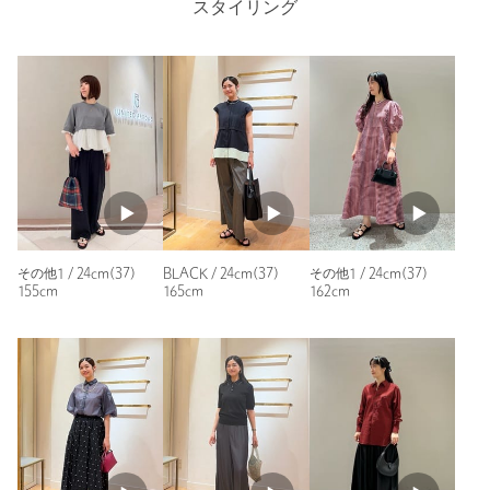
サイズは、ワンサイズ小さめで、丁度良かったです。
洗濯表示
-
洗濯表示について
スタイリング
性別：
女性
原産国
-
年代：
50代前半
商品番号
1731-6-000045
身長：
159cm
普段の着用サイズ：
23.5cm
3人が参考になったと回答
参考になった
その他1 / 24cm(37)
BLACK / 24cm(37)
その他1 / 24cm(37)
155cm
165cm
162cm
ニックネーム： Tim
投稿日： 2026年7月1日
購入カラー：RED
｜
購入サイズ：25cm(38)
購入商品のサイズ感：
ちょうどよい
昨年ピンクを買っていて、履いてるといつも可愛い可愛いを連