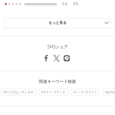
0人
0%
店舗へお問い合わせの際は、全国のUNITED ARROWS各店舗ま
購入商品のサイズ感
で下記の品名/品番をお申し付けください。
もっと見る
品名：UA STN 3RIBBON MULE 品番：17316000045
小さい
0人
0%
少し小さい
0人
0%
ちょうどよい
3人
100%
商品詳細
少し大きい
0人
0%
SNSシェア
大きい
0人
0%
注文キャンセル
対象商品
返品
対象商品
返品等について
裾上げ
対象外商品
裾上げについて
ニックネーム： むさし
タイプ
WOMEN
関連キーワード検索
投稿日： 2026年6月16日
カテゴリー
シューズ
|
サンダル
#さりげない サンダル
#サテン ブラック
#シック ホワイト
#ほの
購入カラー：RED
｜
購入サイズ：23cm(36)
サイズ
22cm(35) 23cm(36) 24cm(37) 25cm(38)
購入商品のサイズ感：
ちょうどよい
素材
可愛いかったので、ブラックと、レッドを購入しました。