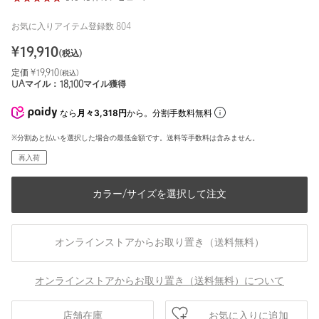
お気に入りアイテム登録数
804
¥
19,910
(税込)
定価 ¥
19,910
(税込)
UAマイル：
18,100
マイル獲得
なら
月々3,318円
から。分割手数料無料
※分割あと払いを選択した場合の最低金額です。送料等手数料は含みません。
再入荷
カラー/サイズを選択して注文
オンラインストアからお取り置き（送料無料）
オンラインストアからお取り置き（送料無料）について
お気に入りに追加
店舗在庫