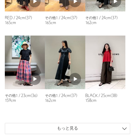
呼されて嬉しかったので今年も色違いで購入しました。
歩いてても楽で、可愛いデザインで気分も上がりお気に入りの
一足です
RED / 24cm(37)
その他1 / 24cm(37)
その他1 / 24cm(37)
165cm
165cm
162cm
性別：
女性
年代：
40代後半
身長：
165cm
普段の着用サイズ：
24.5cm
2人が参考になったと回答
参考になった
その他1 / 23cm(36)
その他1 / 24cm(37)
BLACK / 25cm(38)
159cm
162cm
158cm
ニックネーム： やぎ
投稿日： 2026年8月5日
購入カラー：その他1
｜
購入サイズ：25cm(38)
もっと見る