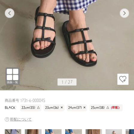
1
27
1
27
その他1 / 24cm(37)
BLACK
155cm
1
/
27
商品番号 1731-6-000045
BLACK
22cm(35)
△
23cm(36)
✕
24cm(37)
✕
25cm(38)
△
（即配）
即配について