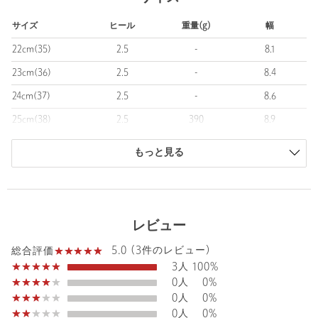
■コーディネート
フラットタイプで軽やかな履き心地ながら、足元を品よく仕上げ
サイズ
ヒール
重量(g)
幅
るデザイン。
リラックス感のある春夏のワンピーススタイルにはもちろん、き
22cm(35)
2.5
-
8.1
れいめカジュアルの外しアイテムとしても活躍します。
23cm(36)
2.5
-
8.4
・その他１カラーはブラックのボディにホワイトのリボンです。
24cm(37)
2.5
-
8.6
25cm(38)
2.5
390
8.9
【注意事項】
※商品に「取り扱い上の注意書き」、「洗濯表示」がございます
商品は、独自の採寸方法により採寸されています。
場合は、使用前に必ずご確認ください。
もっと見る
サイズガイドを見る
※商品画像は、光の当たり具合やパソコンなどの閲覧環境によ
り、実際の色味と異なって見える場合がございます。あらかじめ
ご了承ください。
※商品の色味の目安は、商品単体の画像をご参照ください。
レビュー
※シューズの重量は、シューズ本体のみ両足の重量となります。
5.0 (3件のレビュー)
総合評価
箱や付属品は計測に含まれません。
3人
100%
※商品に不良が無い場合、包装紙および箱の破損がございまして
0人
0%
も発送いたします。あらかじめご了承ください。
0人
0%
※画像の商品はサンプルです。実際の商品と色味、仕様、加工、
0人
0%
サイズ、素材等が若干異なる場合がございます。