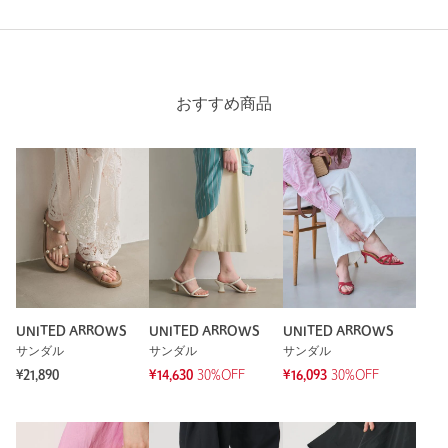
購入商品のサイズ感：
ちょうどよい
見た目が可愛くて履きやすいのが気に入って購入しました
カラーをブラックとホワイトで悩みましたがホワイトのサンダ
ルは持っていなかったのでホワイトにしました
サイズは[37]だと足の甲の部分がきつかったので[38]にしま
おすすめ商品
した
性別：
女性
年代：
50代前半
身長：
165cm
普段の着用サイズ：
24.5cm
1人が参考になったと回答
参考になった
UNITED ARROWS
UNITED ARROWS
UNITED ARROWS
サンダル
サンダル
サンダル
¥21,890
¥14,630
30%OFF
¥16,093
30%OFF
※レビューは、個人の主観による感想・体感によるもので、商品の効果や性
能を保証するものではありません。