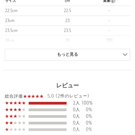
サイズ
cm
重量(g)
・Width：D
・ユニセックスモデル
22.5cm
22.5
-
23cm
23
-
＜New Balance（ニューバランス）＞
1906年、アーチサポートインソールや偏平足の矯正靴メーカーと
23.5cm
23.5
-
して誕生。社名の由来は、履いた人に“新しい（new）、バランス
24cm
24
700
（balance）”感覚をもたらすこと。
独自のフィッティングシステム「ウイズサイジング」や靴の設
24.5cm
24.5
-
計・構造にもこだわります。フィット性を重視したシューズづく
もっと見る
りは、現代のファッションにもマッチするスタイリッシュなデザ
25cm
25
-
インや機能性、快適さを兼ね備えた製品を提供しています。
25.5cm
25.5
-
【注意事項】
商品は、独自の採寸方法により採寸されています。
レビュー
※商品に「取り扱い上の注意書き」、「洗濯表示」がございます
サイズガイドを見る
場合は、使用前に必ずご確認ください。
5.0 (2件のレビュー)
総合評価
※商品画像は、光の当たり具合やパソコンなどの閲覧環境によ
2人
100%
り、実際の色味と異なって見える場合がございます。あらかじめ
0人
0%
ご了承ください。
0人
0%
※商品の色味の目安は、商品単体の画像をご参照ください。
0人
0%
0人
0%
※シューズの重量は、シューズ本体のみ両足の重量となります。