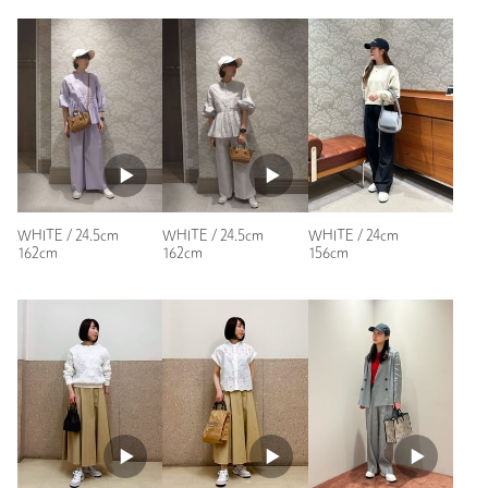
性別：
女性
年代：
60代～
洗濯表示
-
洗濯表示について
身長：
166cm
原産国
-
普段の着用サイズ：
24.5cm
商品番号
1731-4-000131
参考になった
WHITE / 24.5cm
WHITE / 24.5cm
WHITE / 24cm
162cm
162cm
156cm
ニックネーム： T子
投稿日： 2026年3月22日
購入カラー：WHITE
｜
購入サイズ：24.5cm
購入商品のサイズ感：
ちょうどよい
甲が広いのでワンサイズ上げて購入することが多いですが、こ
ちらは甲広め（でもそんなに幅広感なし）なので通常サイズで
選択しました。
春らしいライトな色合いで履き倒すの楽しみです