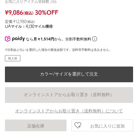
お気に入りアイテム登録数
286
¥
9,086
30
%OFF
(税込)
定価 ¥
12,980
(税込)
UAマイル：
4,130
マイル獲得
なら
月々1,514円
から。分割手数料無料
※分割あと払いを選択した場合の最低金額です。送料等手数料は含みません。
再入荷
カラー/サイズを選択して注文
オンラインストアからお取り置き（送料無料）
オンラインストアからお取り置き（送料無料）について
お気に入りに追加
店舗在庫