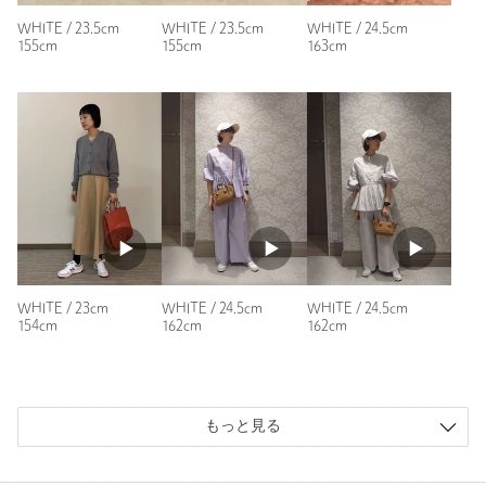
性別：
女性
WHITE / 23.5cm
WHITE / 23.5cm
WHITE / 24.5cm
155cm
155cm
163cm
年代：
40代前半
身長：
167cm
普段の着用サイズ：
24.5cm
参考になった
※レビューは、個人の主観による感想・体感によるもので、商品の効果や性
能を保証するものではありません。
WHITE / 24.5cm
WHITE / 24.5cm
WHITE / 23cm
162cm
162cm
154cm
もっと見る
もっと見る