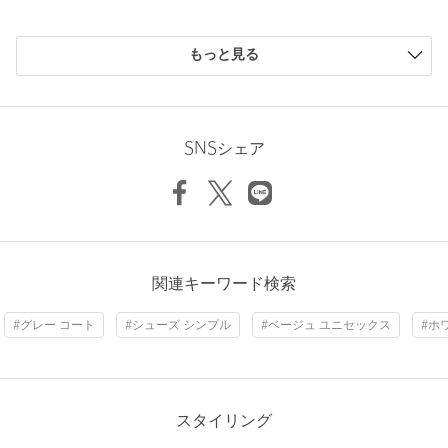
箱や付属品は計測に含まれません。
※商品に不良が無い場合、包装紙および箱の破損がございまして
購入商品のサイズ感
も発送いたします。あらかじめご了承ください。
もっと見る
小さい
0人
0%
店舗へお問い合わせの際は、全国のUNITED ARROWS各店舗ま
少し小さい
0人
0%
で下記の品名/品番をお申し付けください。
ちょうどよい
2人
100%
品名：NB U480L74K/D 品番：17314000131
少し大きい
0人
0%
SNSシェア
大きい
0人
0%
商品詳細
注文キャンセル
対象商品
返品
対象商品
返品等について
ニックネーム： りょう
関連キーワード検索
投稿日： 2026年7月6日
裾上げ
対象外商品
裾上げについて
#グレー コート
#シューズ シンプル
#ベージュ ユニセックス
#ホ
購入カラー：WHITE
｜
購入サイズ：24.5cm
タイプ
WOMEN
購入商品のサイズ感：
ちょうどよい
カテゴリー
シューズ
|
スニーカー / スリッポン
このタイプは履きやすく パンツ、スカートにもあわせやすい
サイズ
22.5cm 23cm 23.5cm 24cm 24.5cm 25cm 25.5cm
ので重宝してます
スタイリング
素材