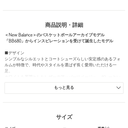
商品説明・詳細
＜New Balance＞のバスケットボールアーカイブモデル
「BB680」からインスピレーションを受けて誕生したモデル
■デザイン
シンプルなシルエットとコートシューズらしい安定感のあるフォ
ルムが特徴で、時代やスタイルを選ばず長く愛用いただける一
足。
ホワイトを基調としたレザーのアッパーにベージュ、グレーとい
った上品なカラー使いが、クリーンで洗練された足元を演出しま
もっと見る
す。
■素材
アッパー：天然皮革
サイズ
■メーカー品番：U480L74K