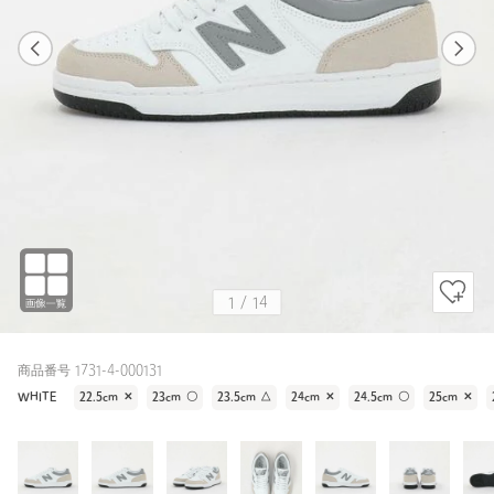
1
14
1
14
WHITE / 24.5cm
WHITE
162cm
1
/
14
商品番号 1731-4-000131
WHITE
22.5cm
✕
23cm
〇
23.5cm
△
24cm
✕
24.5cm
〇
25cm
✕