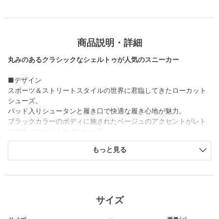
商品説明・詳細
丸みのあるクラシックなシェルトゥが人気のスニーカー
■デザイン
スポーツ＆ストリートスタイルの世界に君臨してきたローカット
シューズ。
パッド入りシュータンと履き口で快適な履き心地が魅力。
ブラックカラーのボディに施されたベージュのアクセントがレト
ロでありながらもモダンな一足。
もっと見る
■コーディネート
ベージュカラーの差し色がさりげなくも柔らかく春らしい足元
に。
ワイドパンツにシャツを合わせてこなれたスタイルが完成しま
す。
サイズ
■メーカー品番：IH4173