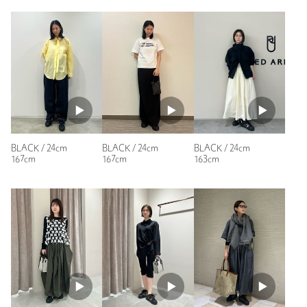
き心地は以前より良くなっており、「むしろ履き心地を売りに
素材
している他ブランドよりも履き易い」と声高に主張されており
ました。
洗濯表示
-
洗濯表示について
今はこのシューズがファーストチョイスになったようです笑
商品番号
1731-4-000126
性別：
女性
年代：
40代後半
身長：
157cm
普段の着用サイズ：
23.5cm
BLACK / 24cm
BLACK / 24cm
BLACK / 24cm
1人が参考になったと回答
167cm
167cm
163cm
参考になった
※レビューは、個人の主観による感想・体感によるもので、商品の効果や性
能を保証するものではありません。
もっと見る