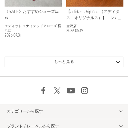
《SALE》おすすめシューズ👟
【adidas Originals（アディダ
👡
ス オリジナルス）】 レオパ
ード柄deローファー！
エディット ユナイテッドアローズ 横
金沢店
浜店
2026.05.19
2026.07.31
もっと見る
カテゴリーから探す
ブランド / レーベルから探す