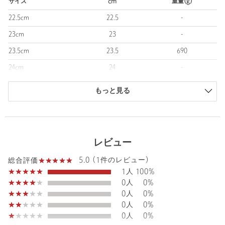
サイズ
cm
重量(g)
＜adidas Originals（アディダス オリジナルス）＞
22.5cm
22.5
-
＜adidas Originals＞は、＜adidas＞の豊かなスポーツの伝統にイ
23cm
23
-
ンスピレーションを受け、2001年に設立されたストリートスポー
ツウェアブランドです。
23.5cm
23.5
690
＜adidas＞の歴史を継承しながら、スポーツにおける信念や創造
24cm
24
-
性を、現代のユースカルチャーに反映したプロダクトを通じて、
ブランドのレガシーを進化させ続けています。
24.5cm
24.5
-
1972年に初めて使用されたアイコニックなトレフォイルロゴをシ
もっと見る
ンボルマークに、クリエイティブ な人々に支持されているアディ
25cm
25
-
ダス オリジナルスは、ストリートカルチャーに向けたスポーツウ
25.5cm
25.5
-
ェアブランドのパイオニアとして道を切り開き続けます。
商品は、独自の採寸方法により採寸されています。
レビュー
【注意事項】
サイズガイドを見る
※商品に「取り扱い上の注意書き」、「洗濯表示」がございます
5.0 (1件のレビュー)
総合評価
場合は、使用前に必ずご確認ください。
1人
100%
※商品画像は、光の当たり具合やパソコンなどの閲覧環境によ
0人
0%
り、実際の色味と異なって見える場合がございます。あらかじめ
0人
0%
ご了承ください。
0人
0%
※商品の色味の目安は、商品単体の画像をご参照ください。
0人
0%