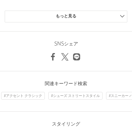
※シューズの重量は、シューズ本体のみ両足の重量となります。
箱や付属品は計測に含まれません。
購入商品のサイズ感
※商品に不良が無い場合、包装紙および箱の破損がございまして
もっと見る
も発送いたします。あらかじめご了承ください。
小さい
0人
0%
少し小さい
0人
0%
店舗へお問い合わせの際は、全国のUNITED ARROWS各店舗ま
ちょうどよい
1人
100%
で下記の品名/品番をお申し付けください。
少し大きい
0人
0%
SNSシェア
品名：adidas SUPERSTAR II 品番：17314000126
大きい
0人
0%
商品詳細
注文キャンセル
対象商品
ニックネーム： ktgw
関連キーワード検索
返品
対象商品
返品等について
投稿日： 2026年5月17日
#アクセント クラシック
#シューズ ストリートスタイル
#スニーカー 
裾上げ
対象外商品
裾上げについて
購入カラー：BLACK
｜
購入サイズ：23.5cm
購入商品のサイズ感：
ちょうどよい
タイプ
WOMEN
妻へのプレゼントで購入しました。クリームカラーの三本線が
カテゴリー
シューズ
|
スニーカー / スリッポン
アクセントで良いととても気に入ってくれています！
スタイリング
サイズ
22.5cm 23cm 23.5cm 24cm 24.5cm 25cm 25.5cm
他ブランドもいくつか保有していますが、スーパースターの履