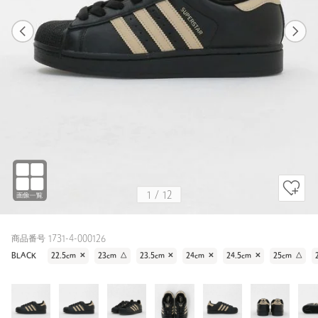
1
12
1
12
BLACK / 24cm
BLACK
167cm
1
/
12
商品番号 1731-4-000126
BLACK
22.5cm
✕
23cm
△
23.5cm
✕
24cm
✕
24.5cm
✕
25cm
△