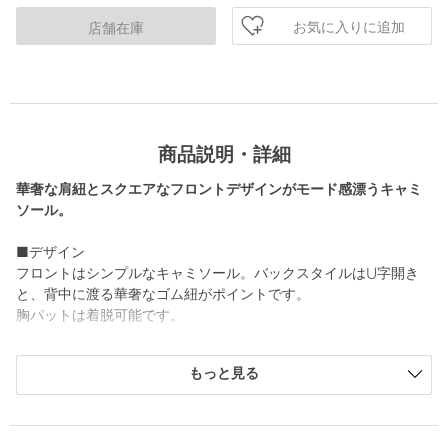
お気に入りに追加
店舗在庫
商品説明・詳細
華奢な肩紐とスクエアなフロントデザインがモード感漂うキャミ
ソール。
■デザイン
フロントはシンプルなキャミソール。バックスタイルはU字開き
と、背中に渡る華奢なゴム紐がポイントです。
胸パットは着脱可能です。
■素材
もっと見る
糸節が少なく、表面の毛羽が出にくいコンパクトコットンを使用
した肌触りの良いベア天竺素材。
■コーディネート