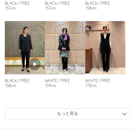
購入カラー：BLACK
｜
購入サイズ：FREE
BLACK / FREE
BLACK / FREE
BLACK / FREE
157cm
157cm
158cm
購入商品のサイズ感：
少し大きい
薄いシャッツやトップスに長い夏に大活躍してくれました。
色もちょうど黒が欲しかったので、黒を購入。
サイズ感は少し大きいと思いましたが、夏にはよかったと思い
ます。
来年にも同じデザインが出たら、購入したいです。
性別：
女性
年代：
40代前半
身長：
158cm
普段の着用サイズ：
S
BLACK / FREE
WHITE / FREE
WHITE / FREE
158cm
159cm
170cm
15人が参考になったと回答
参考になった
もっと見る