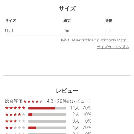
シアーアイテムや、背中開きアイテムとのレイヤードスタイルで
サイズ
活躍します。
ニットやシャツのインナーとしても汎用性の高いアイテムです。
サイズ
総丈
身幅
============================
FREE
56
33
裏地：なし
商品は、独自の採寸方法により採寸されています。
透け感：なし
サイズガイドを見る
伸縮：あり
光沢感：なし
ケア方法：手洗い可
============================
【注意事項】
※商品を使用前に、タグ等に記載されている「取り扱い上の注意
レビュー
書き」、「洗濯表示」を必ずご確認ください。
※商品画像は、光の当たり具合やパソコンなどの閲覧環境によ
4.3 (20件のレビュー)
総合評価
り、実際の色味と異なって見える場合がございます。あらかじめ
14人
70%
ご了承ください。
2人
10%
※商品の色味の目安は、商品単体の画像をご参照ください。
0人
0%
4人
20%
【アウトレット商品のご説明】