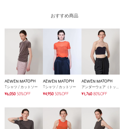
ニックネーム： なーつ
投稿日： 2024年8月14日
おすすめ商品
購入カラー：BLACK
｜
購入サイズ：FREE
購入商品のサイズ感：
少し大きい
当方、上半身痩せ型の体型です。
デザインはとても可愛く気に入りました。
ですが、全体的にやや大きく、バスト部分もやや隙間が開き、
1枚で着るには不安です。
紐は伸縮しますが、そもそも大きいので意味を成していませ
ん。
性別：
女性
AEWEN MATOPH
AEWEN MATOPH
AEWEN MATOPH
年代：
30代後半
Tシャツ / カットソー
Tシャツ / カットソー
アンダーウェア（トップス）
身長：
160cm
¥6,050
50%OFF
¥4,950
50%OFF
¥1,760
80%OFF
普段の着用サイズ：
M
14人が参考になったと回答
参考になった