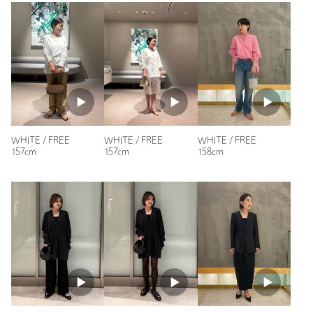
ラカップを変えたりして着用しています。
返品
対象外商品
返品等について
雑誌で複数回見ることがあり、背中のデザインが特徴的なブラ
トップが欲しくて在庫のある店舗で購入しました。
裾上げ
対象外商品
裾上げについて
シアートップスや、背中の開くワンピースやサロペットに合わ
せて着ています。
タイプ
WOMEN
性別：
女性
カテゴリー
トップス
|
タンクトップ / キャミソール
年代：
30代前半
サイズ
FREE
身長：
162cm
素材
コットン95％ ポリウレタン5％
普段の着用サイズ：
M
WHITE / FREE
WHITE / FREE
WHITE / FREE
157cm
157cm
158cm
洗濯表示
手洗い可
洗濯表示について
15人が参考になったと回答
原産国
日本製
参考になった
商品番号
8717-6-990059
ニックネーム： コアクマ
投稿日： 2024年11月4日