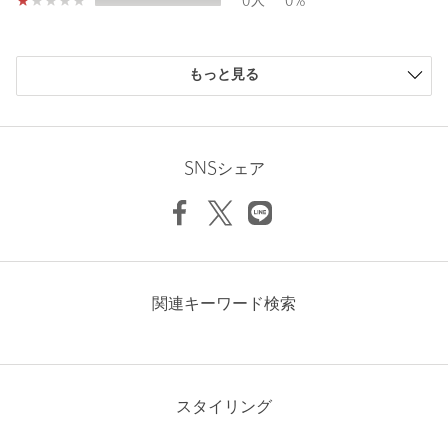
0人
0%
・アウトレット商品につきましては包装やパッケージに破損・汚
れが見られる場合にも、商品に欠陥が認められない際にはそのま
購入商品のサイズ感
まの状態でお送りいたします。
もっと見る
小さい
0人
0%
少し小さい
2人
10%
・返品、ご注文確定後の内容変更・追加注文はお受けできませ
ちょうどよい
12人
60%
ん。
少し大きい
6人
30%
SNSシェア
・セールアイテムは予告なく価格の変更を行う場合がございます
大きい
0人
0%
が、ご購入後のアイテムについての価格変更はお受けいたしかね
ます。また、タグの表記と購入価格が異なる場合がございます。
・"不良品"、"ご注文内容と異なる商品"が到着した場合は、お客様
よりご連絡をいただいた時点で弊社に在庫がある場合に限り、交
ニックネーム： ユミ
換対応いたします。なお、セールアイテムのため、お品切れの場
関連キーワード検索
合は返金でのご対応といたします。
投稿日： 2025年2月4日
購入カラー：BLACK
｜
購入サイズ：FREE
購入商品のサイズ感：
少し大きい
商品詳細
スタイリング
私自身痩せ型で胸もないので、商品のモデルさんのように体に
注文キャンセル
対象商品
フィットした着方ではなくゆるっとした感じになりますが、ブ