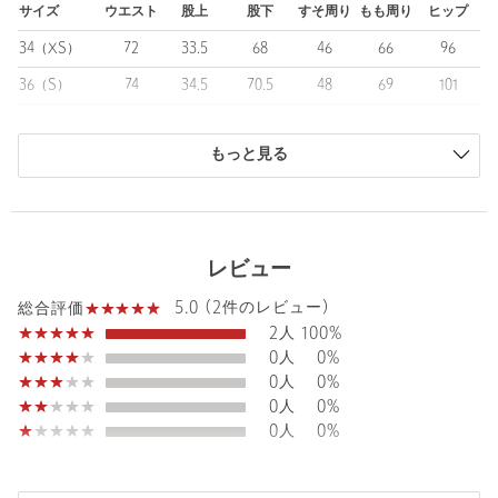
ややヴィンテージライクな表情に仕上げています。
サイズ
ウエスト
股上
股下
すそ周り
もも周り
ヒップ
ライトピンクはオリジナルカラーで染色したこだわりの一本で
34（XS）
72
33.5
68
46
66
96
す。
36（S）
74
34.5
70.5
48
69
101
■コーディネート
38（M）
76
35
72.5
48
70
103
シーズンレスに活躍するデニムパンツも、ライトカラーを取り入
れるだけで春気分が盛り上がります。
もっと見る
商品は、独自の採寸方法により採寸されています。
ずるっとリラックスムードで着用いただけ、旬のコンパクトなト
サイズガイドを見る
ップスとも好相性。
フェミニンなトップスから、マニッシュなジャケットとの合わせ
Waist
74cm
も大人カジュアルで素敵に着こなせます。
レビュー
トップスを選ばずに着回しをお楽しみいただける優秀アイテムで
す。
5.0 (2件のレビュー)
総合評価
Rise length
34.5cm
2人
100%
============================
Hip
101cm
0人
0%
裏地：なし
0人
0%
透け感：なし
0人
0%
伸縮：なし
Thickness of thigh
69cm
0人
0%
光沢感：なし
Inseam length
70.5cm
ポケット：あり
ケア方法：手洗い可