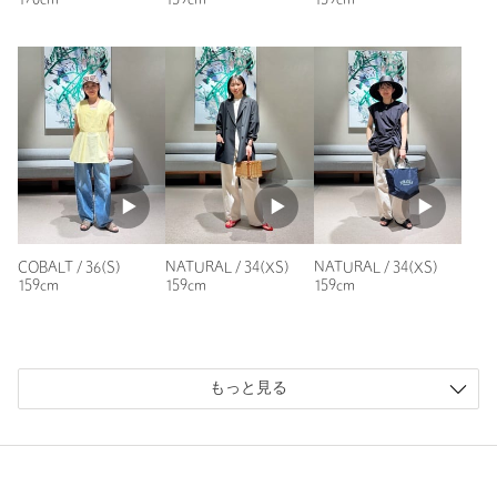
170cm
159cm
159cm
性別：
女性
年代：
50代前半
身長：
160cm
普段の着用サイズ：
M
1人が参考になったと回答
参考になった
COBALT / 36(S)
NATURAL / 34(XS)
NATURAL / 34(XS)
159cm
159cm
159cm
※レビューは、個人の主観による感想・体感によるもので、商品の効果や性
能を保証するものではありません。
もっと見る
もっと見る