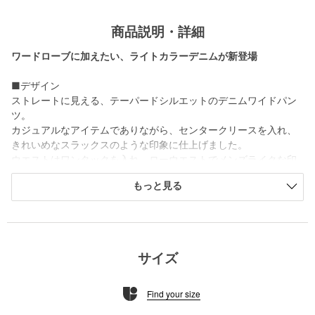
商品説明・詳細
ワードローブに加えたい、ライトカラーデニムが新登場
■デザイン
ストレートに見える、テーパードシルエットのデニムワイドパン
ツ。
カジュアルなアイテムでありながら、センタークリースを入れ、
きれいめなスラックスのような印象に仕上げました。
ウエストはワンタックを入れ、ローウエストでメンズライクな印
象に。
もっと見る
カラーによって加工も変更し、それぞれの色味や印象がお楽しみ
いただけます。
色違いで揃えたい、おすすめの一本です。
■素材
サイズ
11ozのデニムを使用。
ナチュラルカラーは、ベルト・ループ・ポケットがホワイトの微
Find your size
配色。
強バイオウォッシュ加工を施し、キナリ特有のカスを減らした、