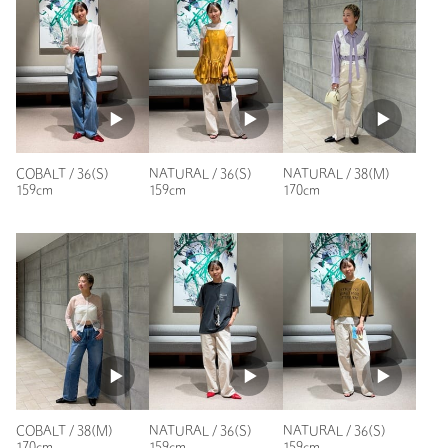
性別：
女性
裾上げ
対象外商品
裾上げについて
年代：
40代後半
身長：
163cm
タイプ
WOMEN
普段の着用サイズ：
L
カテゴリー
パンツ
|
デニムパンツ
2人が参考になったと回答
サイズ
34(XS) 36(S) 38(M)
参考になった
素材
コットン100％
COBALT / 36(S)
NATURAL / 36(S)
NATURAL / 38(M)
159cm
159cm
170cm
洗濯表示
手洗い可
洗濯表示について
原産国
日本製
商品番号
8714-2-000001
ニックネーム： dodo
投稿日： 2026年4月28日
購入カラー：LT.PINK
｜
購入サイズ：36(S)
購入商品のサイズ感：
ちょうどよい
薄手で動きやすいです。アイロンをかけてパリッと着用もオス
スメです。高見えすると何度もお声がけ頂きました！
COBALT / 38(M)
NATURAL / 36(S)
NATURAL / 36(S)