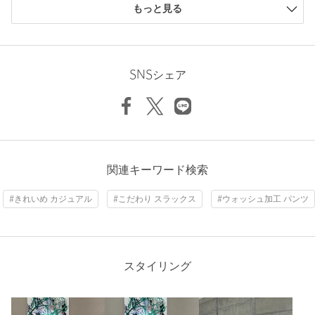
購入商品のサイズ感
============================
もっと見る
小さい
0人
0%
【注意事項】
少し小さい
0人
0%
Hem width
48cm
※商品に「取り扱い上の注意書き」、「洗濯表示」がございます
ちょうどよい
2人
100%
場合は、使用前に必ずご確認ください。
少し大きい
0人
0%
SNSシェア
※商品画像は、光の当たり具合やパソコンなどの閲覧環境によ
大きい
0人
0%
り、実際の色味と異なって見える場合がございます。あらかじめ
34（XS）
36（S）
38（M）
ご了承ください。
※商品の色味の目安は、商品単体の画像をご参照ください。
※画像の商品はサンプルです。実際の商品と色味、仕様、加工、
サイズ、素材等が若干異なる場合がございます。
Check the recommended size
ニックネーム： calypso
関連キーワード検索
店舗へお問い合わせの際は、全国のUNITED ARROWS各店舗ま
Try this item on
投稿日： 2026年3月13日
で下記の品名/品番をお申し付けください。
#きれいめ カジュアル
#こだわり スラックス
#ウォッシュ加工 パンツ
購入カラー：LT.PINK
｜
購入サイズ：38(M)
品名：AM COL DNM TUCK PT 品番：87142000001
購入商品のサイズ感：
ちょうどよい
去年、買いそびれてしまい、購入できなかったピンクのデニム
商品詳細
が今年もマトフから出たので、今年こそはで購入しました。ニ
スタイリング
ュアンスピンクで色味が絶妙です。大人も着やすいピンクなの
注文キャンセル
対象商品
で、スタイリングもしやすそう。履くのがすごく楽しみです。
返品
対象商品
返品等について