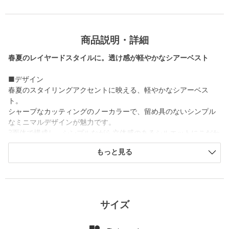
商品説明・詳細
春夏のレイヤードスタイルに。透け感が軽やかなシアーベスト
■デザイン
春夏のスタイリングアクセントに映える、軽やかなシアーベス
ト。
シャープなカッティングのノーカラーで、留め具のないシンプル
なミニマルデザインが魅力です。
3面体で構成し、シンプルながら立体感のあるシルエットにこだわ
りました。
もっと見る
■素材
なめらかな表面に、ドライタッチな風合いが特徴のトロピカル素
材を使用。
軽やかでありながらクラシカルな雰囲気も併せ持っています。
サイズ
■コーディネート