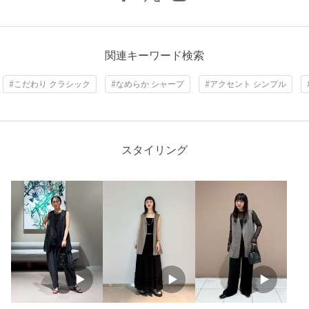
洗濯表示
ドライクリーニング
洗濯表示について
原産国
日本製
関連キーワード検索
商品番号
8722-2-000002
#こだわり クラシック
#なめらか シャープ
#アクセント シンプル
スタイリング