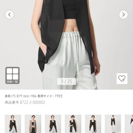
1
25
3
25
BLACK / FREE
BLACK
159cm
3
/
25
身長175 B79 W61 H86 着用サイズ：FREE
商品番号 8722-2-000002