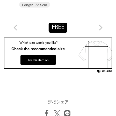
※画像の商品はサンプルです。実際の商品と色味、仕様、加工、
Length
72.5cm
サイズ、素材等が若干異なる場合がございます。
店舗へお問い合わせの際は、全国のUNITED ARROWS各店舗ま
で下記の品名/品番をお申し付けください。
FREE
品名：AM W/P SHEER VEST 品番：87222000002
商品詳細
Check the recommended size
注文キャンセル
対象商品
Try this item on
返品
対象商品
返品等について
裾上げ
対象外商品
裾上げについて
タイプ
WOMEN
カテゴリー
トップス
|
ベスト
SNSシェア
サイズ
FREE
素材
毛50％ ポリエステル50％