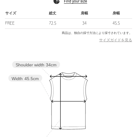
Find your size
縦長のシルエットを強調させるベストは、ワイドパンツやカーブ
デニムと好相性。
Tシャツやキャミソールとの涼やかなレイヤードスタイルから、ジ
サイズ
総丈
肩幅
身幅
ャケットのインにさりげなく重ねるのもおすすめ。
FREE
72.5
34
45.5
シンプルなコーディネートに上品なアクセントをプラスしてくれ
る一着です。
商品は、独自の採寸方法により採寸されています。
サイズガイドを見る
============================
裏地：なし
透け感：ややあり
Shoulder width
34cm
伸縮：なし
光沢感：なし
ケア方法：ドライクリーニング
Width
45.5cm
============================
【注意事項】
※商品に「取り扱い上の注意書き」、「洗濯表示」がございます
場合は、使用前に必ずご確認ください。
※商品画像は、光の当たり具合やパソコンなどの閲覧環境によ
り、実際の色味と異なって見える場合がございます。あらかじめ
ご了承ください。
※商品の色味の目安は、商品単体の画像をご参照ください。