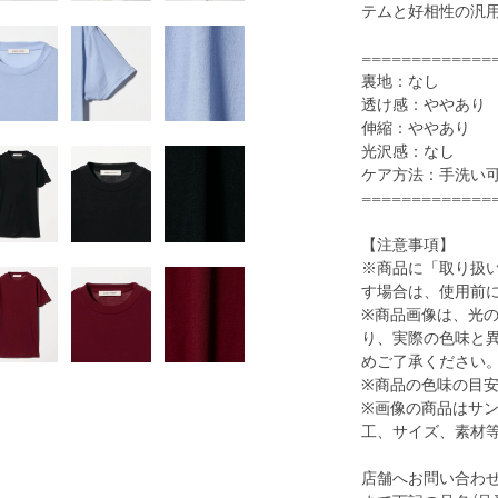
テムと好相性の汎
=============
裏地：なし
透け感：ややあり
伸縮：ややあり
1
44
光沢感：なし
ケア方法：手洗い
=============
【注意事項】
※商品に「取り扱
す場合は、使用前
※商品画像は、光
り、実際の色味と
めご了承ください
WHITE
※商品の色味の目
※画像の商品はサ
工、サイズ、素材
店舗へお問い合わせの