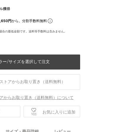
ル獲得
,650円
から。分割手数料無料
場合の最低金額です。送料等手数料は含みません。
ラー/サイズを選択して注文
ストアからお取り置き（送料無料）
アからお取り置き（送料無料）について
庫
お気に入りに追加
988
身長175 B79 W61 H86 着用サイズ：FR
サイズ・商品詳細
レビュー