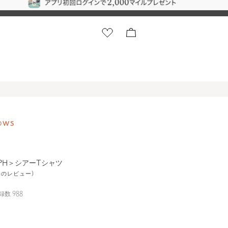
OPH＞シアーTシャツ
9件のレビュー)
録数
988