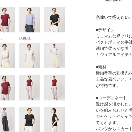
色違いで揃えたい
■デザイン
ミニマムな襟ぐり
NE
LT.BLUE
パクトボディの半袖
繊細で柔らかな着
カジュアルアイテ
■素材
極細番手の強撚糸
上品な風合いと、
が特徴です。
■コーディネート
透け感を活かした
いを組み合わせた
ジャケットやシャ
てくれます。
パンツからスカー