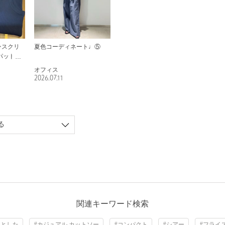
アンスクリ
夏色コーディネート♩⑤
ッド リ
オフィス
2026.07.11
る
関連キーワード検索
りとした
#カジュアル カットソー
#コンパクト
#シアー
#フライ