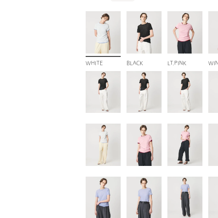
WHITE
BLACK
LT.PINK
WI