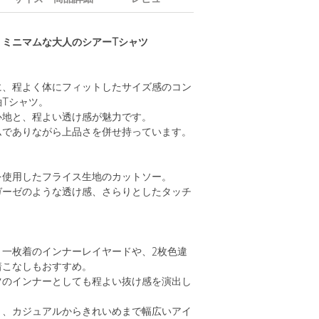
、ミニマムな大人のシアーTシャツ
に、程よく体にフィットしたサイズ感のコン
Tシャツ。
心地と、程よい透け感が魅力です。
ムでありながら上品さを併せ持っています。
を使用したフライス生地のカットソー。
ガーゼのような透け感、さらりとしたタッチ
、一枚着のインナーレイヤードや、2枚色違
着こなしもおすすめ。
ツのインナーとしても程よい抜け感を演出し
ト、カジュアルからきれいめまで幅広いアイ