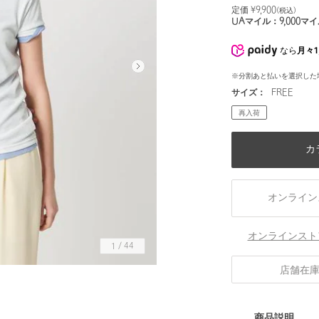
定価 ¥
9,900
(税込)
UAマイル：
9,000
マイ
なら
月々1
※分割あと払いを選択した
サイズ：
FREE
再入荷
カ
オンライン
オンラインスト
1
/
44
店舗在
身長175 B79 W61 H86 着用サイズ：FREE
商品説明