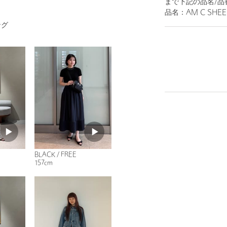
まで下記の品名/品
品名：AM C SHEER
ング
BLACK / FREE
157cm