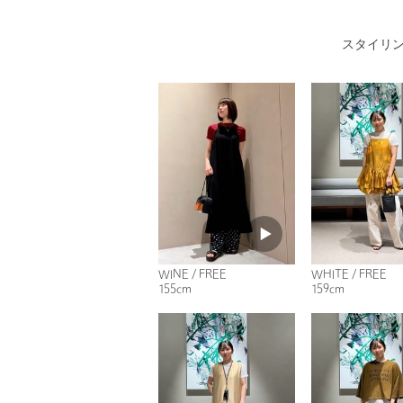
スタイリ
WINE / FREE
WHITE / FREE
155cm
159cm