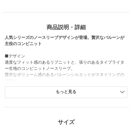
商品説明・詳細
人気シリーズのノースリーブデザインが登場。贅沢なバルーンが
主役のコンビニット
■デザイン
適度なフィット感のあるリブニットと、張りのあるタイプライタ
ー生地のコンビニットノースリーブ。
贅沢なボリューム感のあるバルーンシルエットがスタイリングの
主役に。
切り替え位置をやや下に設定し、甘くなりすぎずにモードな印象
もっと見る
に仕上げています。
すっきりとしたキーネックの襟元は、デコルテ周りを女性らしく
すっきりと美しく見せてくれる高さにこだわりました。
大人らしさと可愛らしさが共存したコントラストが、遊び心あふ
れる一着。
サイズ
■素材