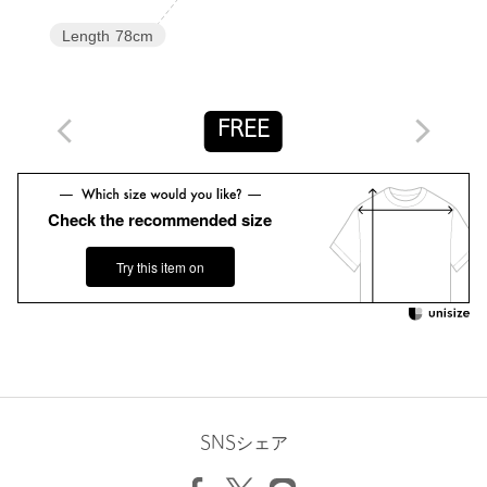
光沢感：なし
ポケット：なし
Length
78cm
ケア方法：手洗い可
============================
【注意事項】
FREE
※商品に「取り扱い上の注意書き」、「洗濯表示」がございます
場合は、使用前に必ずご確認ください。
※商品画像は、光の当たり具合やパソコンなどの閲覧環境によ
Check the recommended size
り、実際の色味と異なって見える場合がございます。あらかじめ
ご了承ください。
※商品の色味の目安は、商品単体の画像をご参照ください。
Try this item on
※画像の商品はサンプルです。実際の商品と色味、仕様、加工、
サイズ、素材等が若干異なる場合がございます。
店舗へお問い合わせの際は、全国のUNITED ARROWS各店舗ま
で下記の品名/品番をお申し付けください。
品名：AM KNIT COMBI BALLON NSL 品番：87181830005
SNSシェア