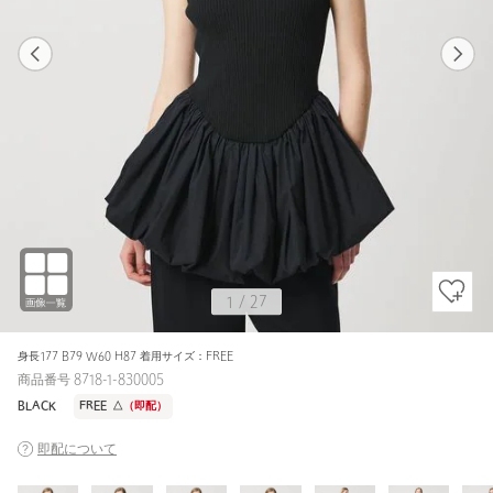
1
27
1
27
BEIGE / FREE
BLACK
161cm
1
/
27
身長177 B79 W60 H87 着用サイズ：FREE
商品番号 8718-1-830005
BLACK
FREE
△
（即配）
即配について