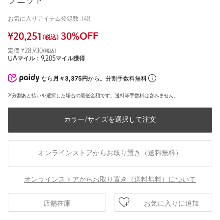
ブニット
お気に入りアイテム登録数
348
¥
20,251
30
%OFF
(税込)
定価 ¥
28,930
(税込)
UAマイル：
9,205
マイル獲得
なら
月々3,375円
から。分割手数料無料
※分割あと払いを選択した場合の最低金額です。送料等手数料は含みません。
カラー/サイズを選択して注文
オンラインストアからお取り置き（送料無料）
オンラインストアからお取り置き（送料無料）について
お気に入りに追加
店舗在庫