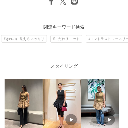
商品詳細
注文キャンセル
対象商品
返品
対象商品
返品等について
関連キーワード検索
裾上げ
対象外商品
裾上げについて
#きれいに見える スッキリ
#こだわり ニット
#コントラスト ノースリ
タイプ
WOMEN
カテゴリー
トップス
|
ニット / セーター
サイズ
FREE
スタイリング
身頃部分；ポリエステル100％ スカート部分； 表
素材
生地；コットン70％ ポリエステル30％ 裏生地；ポ
リエステル100％
洗濯表示
手洗い可
洗濯表示について
原産国
中国製
商品番号
8718-1-830005