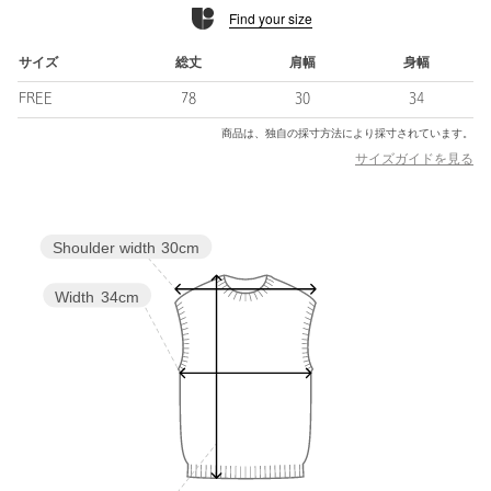
Find your size
ニット部分はスポンディッシュで軽さが特徴のリブ編地。
透け感がなく、適度な厚みとフィット感が着心地の良い素材で
す。
サイズ
総丈
肩幅
身幅
バルーン部分にはハリ感と上品な光沢のあるタイプライター素材
FREE
78
30
34
を使用。
手洗い可能で、ご自宅でのお洗濯が叶います。
商品は、独自の採寸方法により採寸されています。
サイズガイドを見る
■コーディネート
バルーンのボリュームを際立たせた、コントラストを楽しむスタ
イリングがおすすめ。
Shoulder width
30cm
腰回りがすっきりとしたボトムや、トレンド感のあるニットパン
ツ、フレアシルエットパンツはシルエットの変化をお楽しみいた
だけます。
Width
34cm
華やかな一枚着としてはもちろん、すっきりとした上半身デザイ
ンはジャケットやアウターのインナーとしても活躍いただけま
す。
============================
裏地：バルーン部分裏側にあり
透け感：なし
伸縮：バルーン部分はなし