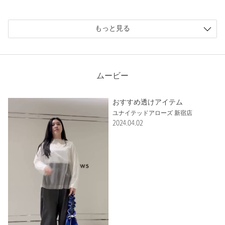
投稿日： 2023年11月28日
購入カラー：BLACK
｜
購入サイズ：FREE
もっと見る
購入商品のサイズ感：
少し大きい
デザインが袖先まで着てのデザインなので
私には少し長いので形が綺麗に出ませんでした。
ムービー
性別：
女性
年代：
50代前半
おすすめ透けアイテム
身長：
152cm
ユナイテッドアローズ 新宿店
2024.04.02
普段の着用サイズ：
M
6人が参考になったと回答
参考になった
※レビューは、個人の主観による感想・体感によるもので、商品の効果や性
能を保証するものではありません。