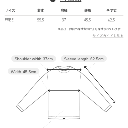
============================
サイズ
着丈
肩幅
身幅
そで丈
裏地：なし
FREE
55.5
37
45.5
62.5
透け感：なし
伸縮：ややあり
商品は、独自の採寸方法により採寸されています。
光沢感：なし
サイズガイドを見る
ケア方法：手洗い可・ドライクリーニング
============================
Sleeve length
62.5cm
Shoulder width
37cm
【注意事項】
※商品を使用前に、タグ等に記載されている「取り扱い上の注意
書き」、「洗濯表示」を必ずご確認ください。
Width
45.5cm
※商品画像は、光の当たり具合やパソコンなどの閲覧環境によ
り、実際の色味と異なって見える場合がございます。あらかじめ
ご了承ください。
※商品の色味の目安は、商品単体の画像をご参照ください。
※モデル着用画像の商品はサンプルです。実際の商品と色味、仕
様、加工、サイズ、素材等が若干異なる場合がございます。
店舗へお問い合わせの際は、全国のUNITED ARROWS各店舗ま
で下記の品名/品番をお申し付けください。