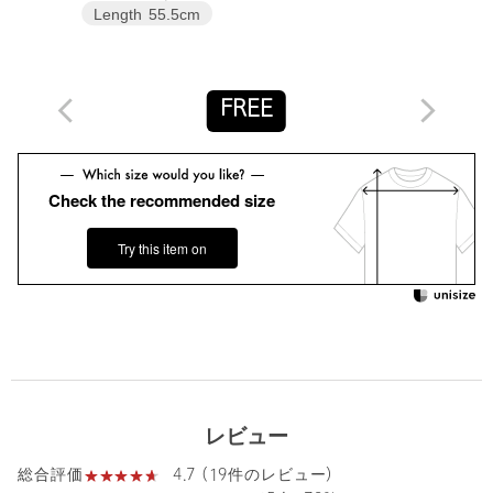
品名：LF ORG CTN CLPD CRC LS 品番：88126990032
Length
55.5cm
商品詳細
FREE
注文キャンセル
対象商品
返品
対象商品
返品等について
Check the recommended size
裾上げ
対象外商品
裾上げについて
タイプ
WOMEN
Try this item on
カテゴリー
トップス
|
Tシャツ / カットソー
サイズ
FREE
素材
コットン100％
洗濯表示
手洗い可
洗濯表示について
レビュー
原産国
日本製
4.7 (19件のレビュー)
商品番号
8812-6-990032
総合評価