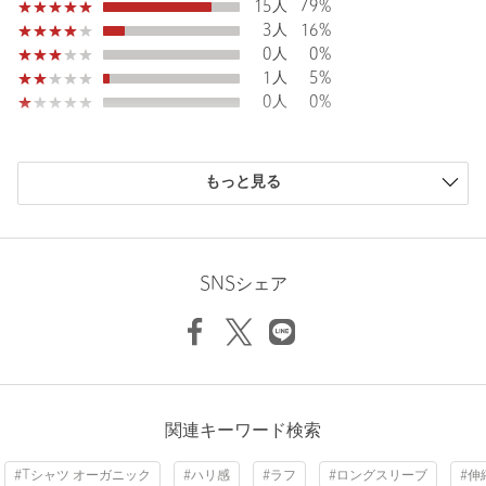
15人
79%
3人
16%
0人
0%
1人
5%
0人
0%
購入商品のサイズ感
もっと見る
小さい
0人
0%
少し小さい
0人
0%
ちょうどよい
18人
95%
少し大きい
1人
5%
SNSシェア
大きい
0人
0%
ニックネーム： isc
関連キーワード検索
投稿日： 2025年4月30日
#Tシャツ オーガニック
#ハリ感
#ラフ
#ロングスリーブ
#伸
購入カラー：WHITE
｜
購入サイズ：FREE