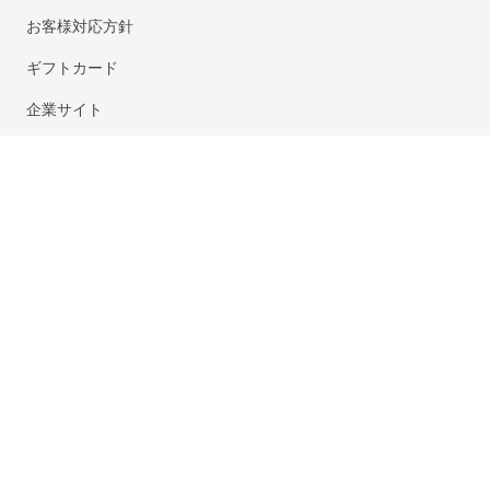
お客様対応方針
ギフトカード
企業サイト
採用情報
当店は、第三者認証機関
「トレードセーフ」のトラストマークを
取得した優良認定ショップです
© UNITED ARROWS LTD.