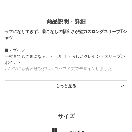
商品説明・詳細
ラフになりすぎず、着こなしの幅広さが魅力のロングスリーブTシ
ャツ
■デザイン
一枚着でもさまになる、＜LOEFF＞らしいクレセントスリーブが
ポイント。
パンツにも合わせやすいクロップド丈でデザインしました。
■素材
もっと見る
ヌメリ・光沢・柔らかさが特徴のオーガニックコットンを使用。
インナーの透け感が気になりにくい程よい肉感とともに、柔らか
さとハリ感をあわせ持った風合いが特徴です。
■コーディネート
サイズ
ベストとのレイヤードで特徴的なクレセントスリーブを引き立て
たスタイリングや、さらりと一枚着でハイウエストのパンツとも
Find your size
好相性です。