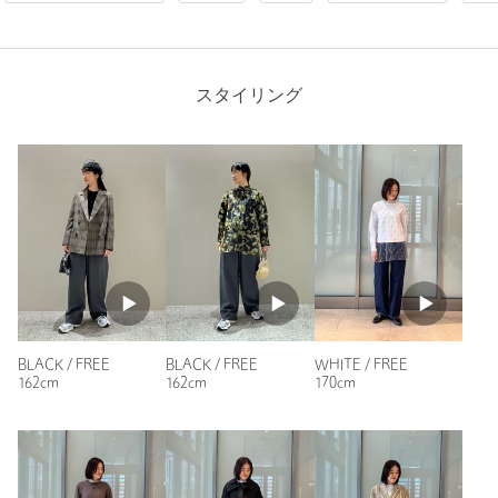
購入商品のサイズ感：
ちょうどよい
色違いを少し前に購入してとても着やすいので
購入しました。
スタイリング
性別：
女性
年代：
50代前半
身長：
159cm
普段の着用サイズ：
S
7人が参考になったと回答
参考になった
BLACK / FREE
BLACK / FREE
WHITE / FREE
162cm
162cm
170cm
ニックネーム： M
投稿日： 2024年11月9日