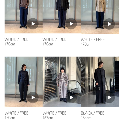
購入カラー：WHITE
｜
購入サイズ：FREE
購入商品のサイズ感：
ちょうどよい
襟の詰まり具合や袖のふんわり感や
コンパクトな丈感など秀逸です。
一枚でも綺麗に着られますが、
ジレに合わせて重宝しています。
WHITE / FREE
WHITE / FREE
WHITE / FREE
170cm
170cm
170cm
性別：
女性
年代：
50代後半
身長：
157cm
普段の着用サイズ：
M
7人が参考になったと回答
参考になった
WHITE / FREE
WHITE / FREE
BLACK / FREE
170cm
162cm
163cm
ニックネーム： くく