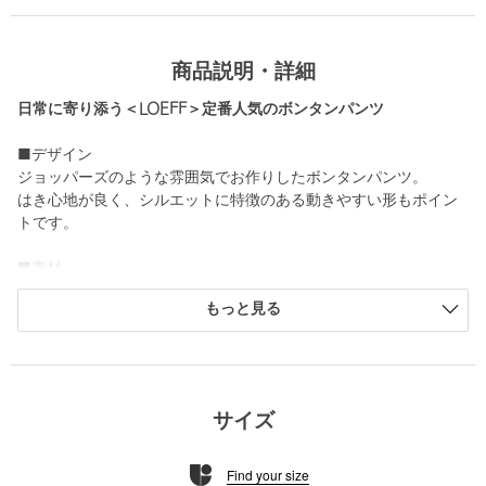
商品説明・詳細
日常に寄り添う＜LOEFF＞定番人気のボンタンパンツ
■デザイン
ジョッパーズのような雰囲気でお作りしたボンタンパンツ。
はき心地が良く、シルエットに特徴のある動きやすい形もポイン
トです。
■素材
表面は毛、裏面はポリエステル糸に組織されたダブルクロス素
もっと見る
材。
表はすっきりとした表面感で裏は肌あたりがよく、膨らみとハリ
を兼ね備えたキャバリーツイルのような目面の素材です。
============================
サイズ
裏地：なし
透け感：なし
Find your size
伸縮：なし