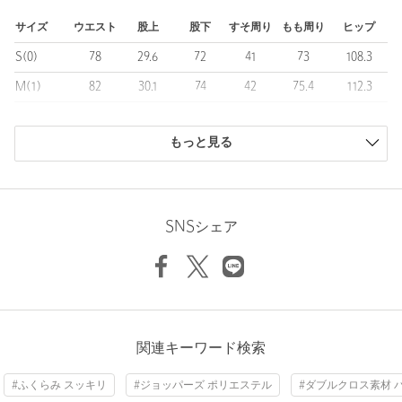
光沢感：なし
ケア方法：ドライクリーニング
サイズ
ウエスト
股上
股下
すそ周り
もも周り
ヒップ
============================
S(0)
78
29.6
72
41
73
108.3
【注意事項】
M(1)
82
30.1
74
42
75.4
112.3
※商品に「取り扱い上の注意書き」、「洗濯表示」がございます
L(2)
86
30.6
76
43
77.8
116.3
場合は、使用前に必ずご確認ください。
※商品画像は、光の当たり具合やパソコンなどの閲覧環境によ
もっと見る
商品は、独自の採寸方法により採寸されています。
り、実際の色味と異なって見える場合がございます。あらかじめ
サイズガイドを見る
ご了承ください。
※モデル着用画像の商品はサンプルです。実際の商品と色味、仕
Waist
82cm
様、加工、サイズ、素材等が若干異なる場合がございます。
SNSシェア
※商品の色味の目安は、商品単体の画像をご参照ください。
店舗へお問い合わせの際は、全国のUNITED ARROWS各店舗ま
Rise length
30.1cm
で下記の品名/品番をお申し付けください。
Hip
112.3cm
品名：LFM TW BONTANG TRS 品番：88842020075
関連キーワード検索
Thickness of thigh
75.4cm
商品詳細
Inseam length
74cm
#ふくらみ スッキリ
#ジョッパーズ ポリエステル
#ダブルクロス素材 