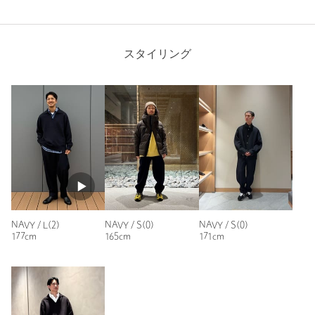
注文キャンセル
対象商品
返品
対象商品
返品等について
Hem width
42cm
裾上げ
対象商品
裾上げについて
スタイリング
裾上げ前の仕上げはシングルです
タイプ
MEN
S(0)
M(1)
L(2)
カテゴリー
パンツ
|
その他パンツ
サイズ
S(0) M(1) L(2)
素材
ポリエステル60％ 毛40％
Check the recommended size
洗濯表示
ドライクリーニング
洗濯表示について
Try this item on
原産国
日本製
NAVY / L(2)
NAVY / S(0)
NAVY / S(0)
商品番号
8884-2-020075
177cm
165cm
171cm