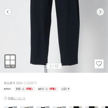
1
42
3
42
NAVY / L(2)
BLACK
177cm
3
/
42
商品番号 8884-2-020075
NAVY
S(0)
△
（即配）
M(1)
△
（即配）
L(2)
✕
即配について