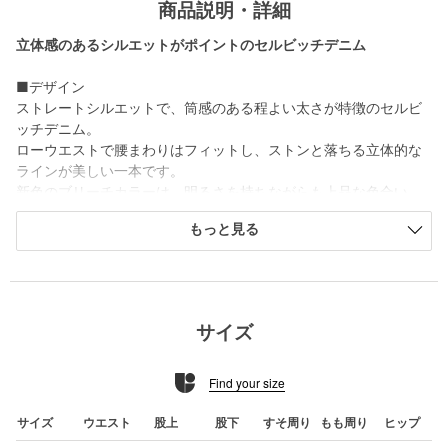
商品説明・詳細
立体感のあるシルエットがポイントのセルビッチデニム
■デザイン
ストレートシルエットで、筒感のある程よい太さが特徴のセルビ
ッチデニム。
ローウエストで腰まわりはフィットし、ストンと落ちる立体的な
ラインが美しい一本です。
新色のブリーチカラーは、明るさを持ちながらも上品な色合い
で、コーディネートに軽やかさをプラスします。
もっと見る
■素材
経緯に独特の色目のインディゴ糸、緯糸はグレーの糸を使用した
オリジナル素材。
エレガントなカラーにこだわり、ナチュラルなムラ感とピシッと
サイズ
した表面感がポイントです。
Find your size
============================
裏地：なし
透け感：なし
サイズ
ウエスト
股上
股下
すそ周り
もも周り
ヒップ
伸縮：なし