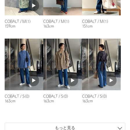
洗濯表示
手洗い可
洗濯表示について
原産国
日本製
COBALT / M(1)
COBALT / M(1)
COBALT / M(1)
商品番号
8814-6-000000
159cm
163cm
151cm
COBALT / S(0)
COBALT / S(0)
COBALT / S(0)
163cm
163cm
163cm
もっと見る