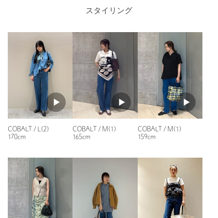
※モデル着用品は参考サンプル、実際には展開していないサイズ
Hem width
47cm
スタイリング
となります。
店舗へお問い合わせの際は、全国のUNITED ARROWS各店舗ま
で下記の品名/品番をお申し付けください。
S(0)
M(1)
L(2)
品名：LF 13OZ DNM STRT BLH 品番：88146000000
商品詳細
Check the recommended size
注文キャンセル
対象商品
Try this item on
返品
対象商品
返品等について
COBALT / L(2)
COBALT / M(1)
COBALT / M(1)
170cm
165cm
159cm
裾上げ
対象外商品
裾上げについて
タイプ
WOMEN
カテゴリー
パンツ
|
デニムパンツ
サイズ
S(0) M(1) L(2)
素材
コットン100％