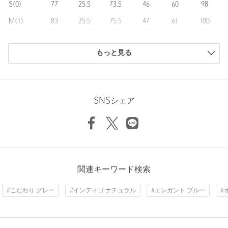
S(0)
77
25.5
73.5
46
60
98
光沢感：なし
ケア方法：手洗い可
M(1)
83
25.5
75.5
47
61
100
============================
L(2)
85
26
76.5
48
62
103
＜LOEFF（ロエフ）＞
もっと見る
商品は、独自の採寸方法により採寸されています。
“年齢を重ねても大切にしたい日常着”
サイズガイドを見る
全ての服には歴史と物語があり、同様に様々な素材/縫製/加工/仕
上げにおいて先人達のたゆまぬ努力があり、今現在の私たちの身
Waist
83cm
に纏うものがつくられてゆきます。ルーツを大切にし、如何に創
SNSシェア
意工夫をするか。
精悍 / 品 / 質 / 真摯 をポリシーにものづくりを続けていきます。
Rise length
25.5cm
【注意事項】
Hip
100cm
※商品に「取り扱い上の注意書き」、「洗濯表示」がございます
場合は、使用前に必ずご確認ください。
※商品画像は、光の当たり具合やパソコンなどの閲覧環境によ
関連キーワード検索
Thickness of thigh
61cm
り、実際の色味と異なって見える場合がございます。あらかじめ
Inseam length
75.5cm
ご了承ください。
#こだわり グレー
#インディゴ ナチュラル
#エレガント ブルー
#
※商品の色味の目安は、商品単体の画像をご参照ください。
※モデル着用画像の商品はサンプルです。実際の商品と色味、仕
様、加工、サイズ、素材等が若干異なる場合がございます。