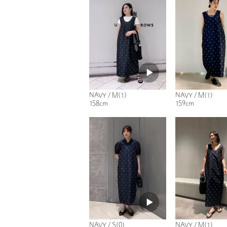
NAVY / M(1)
NAVY / M(1)
158cm
159cm
NAVY / S(0)
NAVY / M(1)