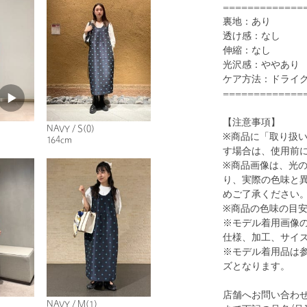
=============
裏地：あり
透け感：なし
伸縮：なし
光沢感：ややあり
ケア方法：ドライ
1
18
=============
【注意事項】
NAVY / S(0)
※商品に「取り扱
164cm
す場合は、使用前
※商品画像は、光
り、実際の色味と
めご了承ください
※商品の色味の目
※モデル着用画像
NAVY
仕様、加工、サイ
※モデル着用品は
ズとなります。
店舗へお問い合わせの
NAVY / M(1)