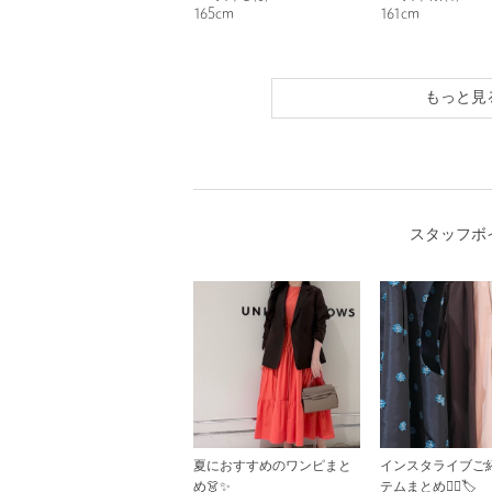
165cm
161cm
もっと見
スタッフボ
夏におすすめのワンピまと
インスタライブご
め👗✨
テムまとめ🙂‍↕️🏷️