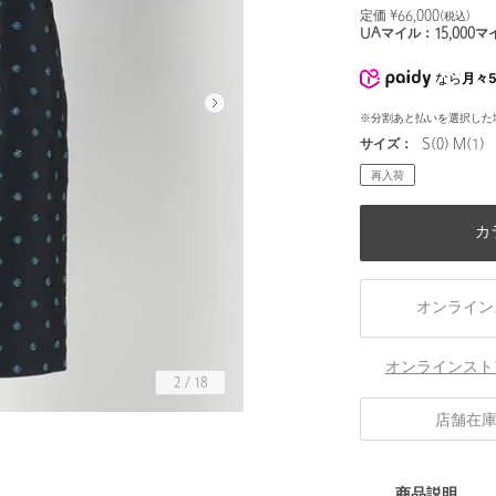
定価 ¥
66,000
(税込)
UAマイル：
15,000
マ
なら
月々5
※分割あと払いを選択した
サイズ：
S(0) M(1)
再入荷
カ
オンライン
オンラインスト
2
/
18
店舗在
身長178 B78 W60 H88
商品説明