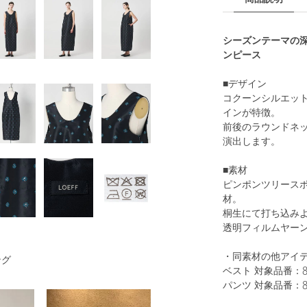
シーズンテーマの
ンピース
■デザイン
コクーンシルエッ
インが特徴。
前後のラウンドネ
演出します。
■素材
ピンポンツリース
材。
桐生にて打ち込み
透明フィルムヤー
・同素材の他アイ
ング
ベスト 対象品番：882
パンツ 対象品番：881