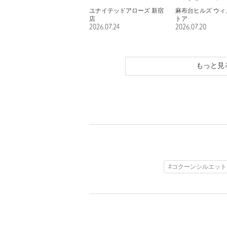
ユナイテッドアローズ 新宿
麻布台ヒルズ ウィ
店
トア
2026.07.24
2026.07.20
もっと見
#コクーンシルエット