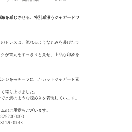
深海を感じさせる、特別感漂うジャガードワ
トのドレスは、流れるような丸みを帯びたラ
ックが首元をすっきりと見せ、上品な印象を
ポンジをモチーフにしたカットジャガード素
よく織り上げました。
ンで水滴のような煌めきを表現しています。
テムのご用意もございます。
52000000
42000013