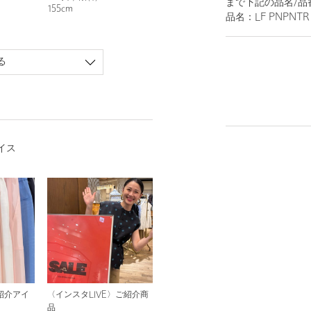
まで下記の品名/品
155cm
品名：LF PNPNTR 
る
イス
紹介アイ
〈インスタLIVE〉ご紹介商
品