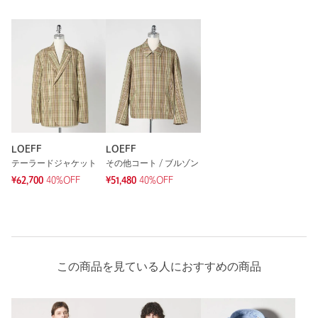
サイズ
0 1 2
素材
麻58％ ポリエステル42％
洗濯表示
ドライクリーニング
洗濯表示について
原産国
日本製
商品番号
8881-2-000001
LOEFF
LOEFF
テーラードジャケット
その他コート / ブルゾン
¥62,700
40%OFF
¥51,480
40%OFF
この商品を見ている人におすすめの商品