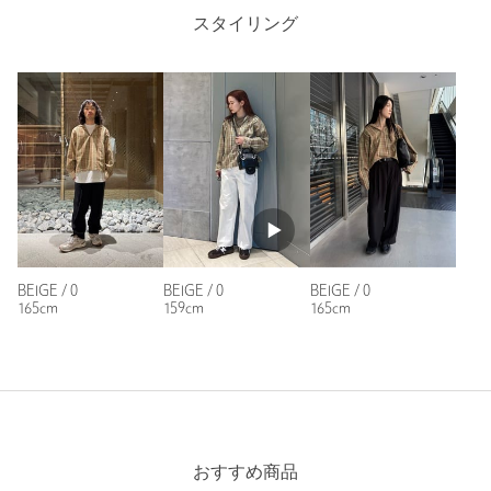
り、実際の色味と異なって見える場合がございます。あらかじめ
Length
69cm
スタイリング
ご了承ください。
※商品の色味の目安は、商品単体の画像をご参照ください。
※モデル着用画像の商品はサンプルです。実際の商品と色味、仕
様、加工、サイズ、素材等が若干異なる場合がございます。
0
1
2
店舗へお問い合わせの際は、全国のUNITED ARROWS各店舗ま
で下記の品名/品番をお申し付けください。
品名：LFU LI/PL CHK SKP 品番：88812000001
Check the recommended size
Try this item on
商品詳細
BEIGE / 0
BEIGE / 0
BEIGE / 0
159cm
165cm
165cm
注文キャンセル
対象商品
返品
対象商品
返品等について
裾上げ
対象外商品
裾上げについて
タイプ
MEN｜WOMEN
カテゴリー
トップス
|
シャツ / ブラウス
おすすめ商品