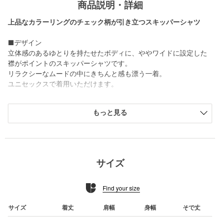
商品説明・詳細
上品なカラーリングのチェック柄が引き立つスキッパーシャツ
■デザイン
立体感のあるゆとりを持たせたボディに、ややワイドに設定した
襟がポイントのスキッパーシャツです。
リラクシーなムードの中にきちんと感も漂う一着。
ユニセックスで着用いただけます。
■素材
もっと見る
イタリアの老舗生地メーカーLanificio Luigi Ricceri のチェック素
材。
クラシックさもありつつモード感もある美しいカラーリングと素
材の質感がマッチした、上品な佇まいが魅力です。
サイズ
・同素材の他アイテムのご用意もございます。
ジャケット 対象品番：88222000001（ウィメンズ）
Find your size
パンツ 対象品番：88142000002（ウィメンズ）
キュロット 対象品番：88192000004（ウィメンズ）
スイングトップ 対象品番：88862000000（メンズ）
サイズ
着丈
肩幅
身幅
そで丈
ハーフパンツ 対象品番：88842000001（メンズ）