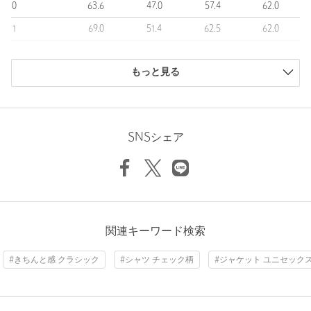
0
63.6
47.0
57.4
62.0
============================
1
69.0
51.4
62.5
62.0
裏地：なし
2
71.4
52.5
65.1
63.6
透け感：なし
伸縮：なし
もっと見る
商品は、独自の採寸方法により採寸されています。
光沢感：なし
サイズガイドを見る
ケア方法：ドライクリーニング
============================
SNSシェア
＜LOEFF（ロエフ）＞
Sleeve length
62cm
Shoulder width
51.4cm
“年齢を重ねても大切にしたい日常着”
全ての服には歴史と物語があり、同様に様々な素材/縫製/加工/仕
Width
62.5cm
上げにおいて先人達のたゆまぬ努力があり、今現在の私たちの身
に纏うものがつくられてゆきます。ルーツを大切にし、如何に創
意工夫をするか。
精悍 / 品 / 質 / 真摯 をポリシーにものづくりを続けていきます。
関連キーワード検索
【注意事項】
#きちんと感 クラシック
#シャツ チェック柄
#ジャケット ユニセック
※商品に「取り扱い上の注意書き」、「洗濯表示」がございます
場合は、使用前に必ずご確認ください。
※商品画像は、光の当たり具合やパソコンなどの閲覧環境によ