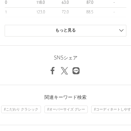
0
118.0
63.0
87.0
-
透け感：なし
伸縮：なし
1
123.0
72.0
88.5
-
光沢感：なし
2
129.0
74.5
92.5
980
ケア方法：ドライクリーニング
============================
もっと見る
商品は、独自の採寸方法により採寸されています。
サイズガイドを見る
＜LOEFF（ロエフ）＞
“年齢を重ねても大切にしたい日常着”
全ての服には歴史と物語があり、同様に様々な素材/縫製/加工/仕
SNSシェア
上げにおいて先人達のたゆまぬ努力があり、今現在の私たちの身
Sleeve length
88.5cm
に纏うものがつくられてゆきます。ルーツを大切にし、如何に創
意工夫をするか。
Width
72cm
精悍 / 品 / 質 / 真摯 をポリシーにものづくりを続けていきます。
【注意事項】
※商品に「取り扱い上の注意書き」、「洗濯表示」がございます
関連キーワード検索
場合は、使用前に必ずご確認ください。
※商品画像は、光の当たり具合やパソコンなどの閲覧環境によ
#こだわり クラシック
#オーバーサイズ グレー
#コーディネートしやす
り、実際の色味と異なって見える場合がございます。あらかじめ
ご了承ください。
※商品の色味の目安は、商品単体の画像をご参照ください。