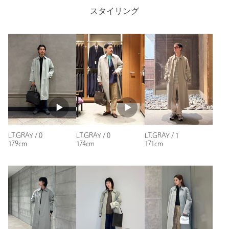
※モデル着用画像の商品はサンプルです。実際の商品と色味、仕
スタイリング
様、加工、サイズ、素材等が若干異なる場合がございます。
店舗へお問い合わせの際は、全国のUNITED ARROWS各店舗ま
で下記の品名/品番をお申し付けください。
0
1
2
品名：LFU CTN/NY BAL/COL CT 品番：88861000000
商品詳細
Check the recommended size
注文キャンセル
対象商品
Try this item on
返品
対象商品
返品等について
LT.GRAY / 0
LT.GRAY / 0
LT.GRAY / 1
179cm
174cm
171cm
裾上げ
対象外商品
裾上げについて
タイプ
MEN｜WOMEN
カテゴリー
コート / ブルゾン
|
その他コート / ブルゾン
サイズ
0 1 2
表生地；コットン58％ ナイロン42％ 裏生地；キュ
素材