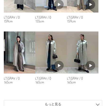
プラ100％
洗濯表示
ドライクリーニング
洗濯表示について
原産国
中国製
LT.GRAY / 0
LT.GRAY / 0
LT.GRAY / 0
159cm
155cm
159cm
商品番号
8886-1-000000
LT.GRAY / 0
LT.GRAY / 0
LT.GRAY / 0
165cm
165cm
165cm
もっと見る