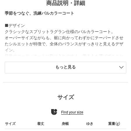
商品説明・詳細
季節をつなぐ、洗練バルカラーコート
■デザイン
クラシックなスプリットラグラン仕様のバルカラーコート。
オーバーサイズながらも、裾に向かってわずかにテーパードさせ
たシルエットが特徴で、全体のバランスがすっきりと見えるデザ
イン。
日常のコーディネートに取り入れやすく、着る人を選ばずユニセ
ックスで着用いただける一枚です。
もっと見る
■素材
しっとりとした質感が特徴の高密度ウェザー素材を使用。
淡いブルーグレーの色味にこだわり、落ち着きのある上品なカラ
ーリングに仕上げています。
サイズ
ウィメンズモデル（178cm B78 W60 H88）着用サイズ：0サイズ
Find your size
メンズモデル（ 185cm B88 W77 H92 ）着用サイズ：2サイズ
============================
サイズ
着丈
身幅
ゆき
重量(g)
裏地：あり