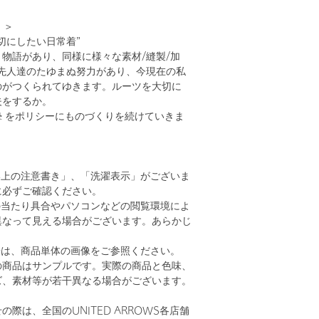
）＞
切にしたい日常着”
物語があり、同様に様々な素材/縫製/加
て先人達のたゆまぬ努力があり、今現在の私
のがつくられてゆきます。ルーツを大切に
夫をするか。
 / 真摯 をポリシーにものづくりを続けていきま
い上の注意書き」、「洗濯表示」がございま
に必ずご確認ください。
の当たり具合やパソコンなどの閲覧環境によ
異なって見える場合がございます。あらかじ
。
安は、商品単体の画像をご参照ください。
の商品はサンプルです。実際の商品と色味、
ズ、素材等が若干異なる場合がございます。
際は、全国のUNITED ARROWS各店舗