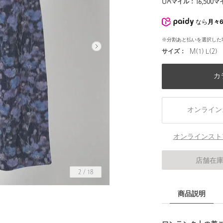
UAマイル：
16,500
マ
なら
月々6
※分割あと払いを選択した
サイズ：
M(1) L(2)
カ
オンライン
オンラインスト
店舗在
2
/
18
商品説明