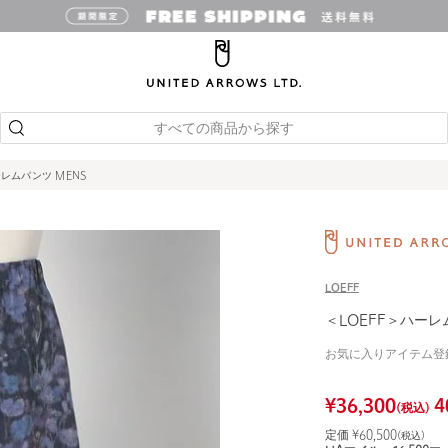
すべての商品から探す
ーレムパンツ MENS
LOEFF
＜LOEFF＞ハーレ
お気に入りアイテム登
¥
36,300
4
(税込)
定価 ¥
60,500
(税込)