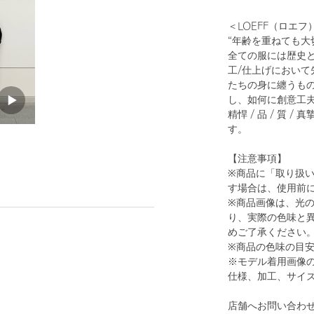
＜LOEFF（ロエフ
“年齢を重ねても大
全ての服には歴史と
工/仕上げにおい
1
18
たちの身に纏うも
し、如何に創意工
精悍 / 品 / 質
す。
【注意事項】
※商品に「取り扱
す場合は、使用前
※商品画像は、光
り、実際の色味と
めご了承ください
PURPLE
※商品の色味の目
※モデル着用画像
仕様、加工、サイ
店舗へお問い合わせの