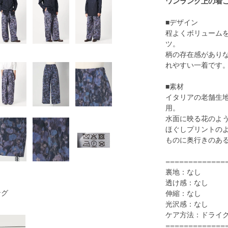
ワンランク上の着
■デザイン
程よくボリューム
ツ。
柄の存在感があり
れやすい一着です
■素材
イタリアの老舗生地メーカー
用。
水面に映る花のよ
ほぐしプリントの
ものに奥行きのあ
=============
裏地：なし
透け感：なし
ング
伸縮：なし
光沢感：なし
ケア方法：ドライ
=============