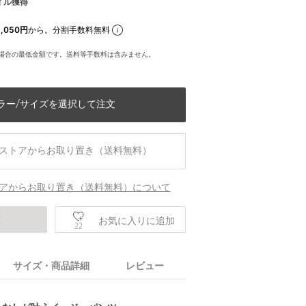
イル獲得
,050円
から。分割手数料無料
場合の最低金額です。送料等手数料は含みません。
ラー/サイズを選択して注文
ストアからお取り置き（送料無料）
アからお取り置き（送料無料）について
庫
お気に入りに追加
22
サイズ・商品詳細
レビュー
身長185 B88 W77 H92 着用サイズ：L(