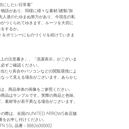
切にしたい日常着”
物語があり、同様に様々な素材/縫製/加
て先人達のたゆまぬ努力があり、今現在の私
のがつくられてゆきます。ルーツを大切に
夫をするか。
 / 真摯 をポリシーにものづくりを続けていきま
い上の注意書き」、「洗濯表示」がございま
に必ずご確認ください。
の当たり具合やパソコンなどの閲覧環境によ
異なって見える場合がございます。あらかじ
。
安は、商品単体の画像をご参照ください。
の商品はサンプルです。実際の商品と色味、
ズ、素材等が若干異なる場合がございます。
際は、全国のUNITED ARROWS各店舗
番をお申し付けください。
N SSL 品番：88826000002