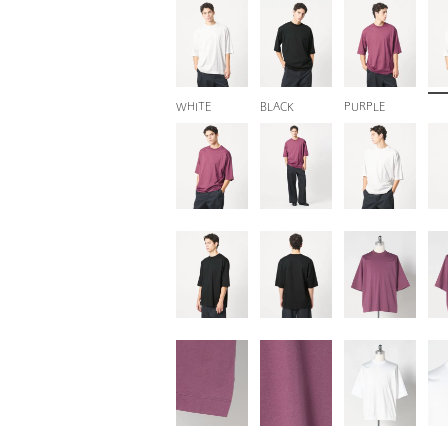
WHITE
BLACK
PURPLE