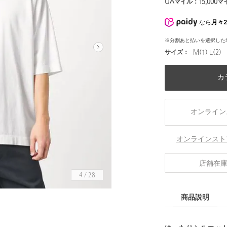
UAマイル：
15,000
マ
なら
月々2
※分割あと払いを選択した
サイズ：
M(1) L(2)
カ
オンライン
オンラインスト
店舗在
4
/
28
商品説明