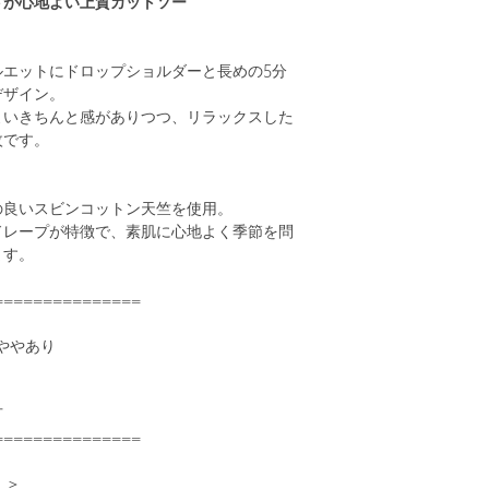
トが心地よい上質カットソー
ルエットにドロップショルダーと長めの5分
デザイン。
よいきちんと感がありつつ、リラックスした
枚です。
の良いスビンコットン天竺を使用。
ドレープが特徴で、素肌に心地よく季節を問
ます。
===============
はややあり
可
===============
）＞