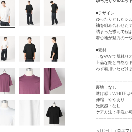
ゆったりシルエッ
■デザイン
ゆったりとしたシ
袖を組み合わせた
詰まった襟元で程
着心地が魅力の一
■素材
しなやかで肌触り
上品な艶と自然な
わず着用いただけ
=============
裏地：なし
透け感：WHITE
伸縮：ややあり
光沢感：なし
ケア方法：手洗い
=============
＜LOEFF（ロエフ