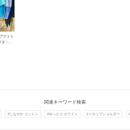
（アナトミ
さま！1枚
ットTシ
関連キーワード検索
#しなやか コットン
#ゆったり ホワイト
#ドロップショルダー