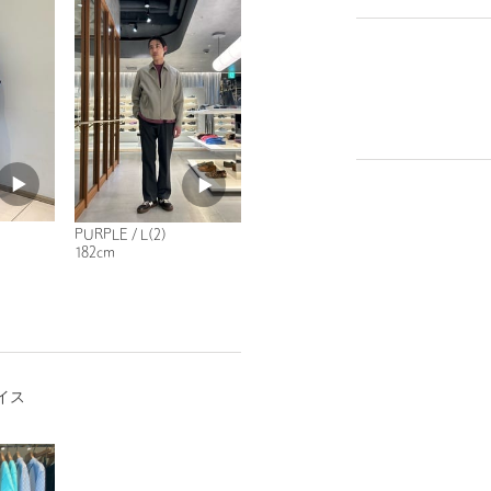
PURPLE / L(2)
182cm
イス