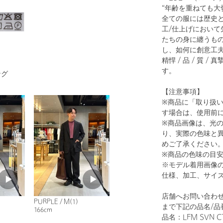
“年齢を重ねても大
全ての服には歴史と
工/仕上げにおい
たちの身に纏うも
し、如何に創意工
1
28
精悍 / 品 / 質
す。
ング
【注意事項】
※商品に「取り扱
す場合は、使用前
※商品画像は、光
り、実際の色味と
めご了承ください
※商品の色味の目
※モデル着用画像
WHITE
仕様、加工、サイ
店舗へお問い合わせの
PURPLE / M(1)
まで下記の品名/品
166cm
品名：LFM SVN CT