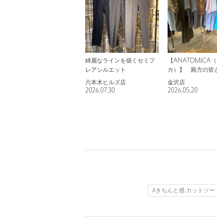
綺麗なラインを描くセミフ
【ANATOMICA
レアシルエット
カ）】 殿方の皆
de気品上昇！ポケ
六本木ヒルズ店
金沢店
ャツ！
2026.07.30
2026.05.20
#きちんと感 カットソー