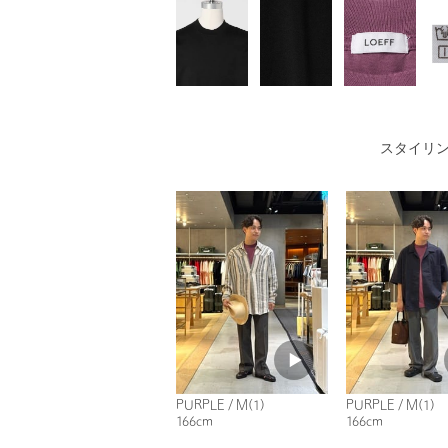
スタイリ
PURPLE / M(1)
PURPLE / M(1)
166cm
166cm