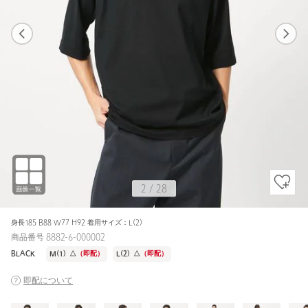
1
28
2
28
PURPLE / M(1)
WHITE
166cm
2
/
28
身長185 B88 W77 H92 着用サイズ：L(2)
商品番号 8882-6-000002
BLACK
M(1)
△
（即配）
L(2)
△
（即配）
即配について