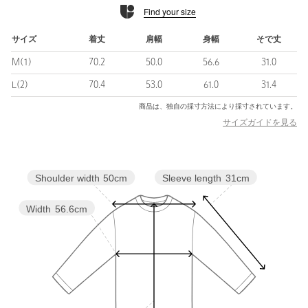
Find your size
伸縮：ややあり
光沢感：なし
ケア方法：手洗い可
サイズ
着丈
肩幅
身幅
そで丈
============================
M(1)
70.2
50.0
56.6
31.0
＜LOEFF（ロエフ）＞
L(2)
70.4
53.0
61.0
31.4
“年齢を重ねても大切にしたい日常着”
商品は、独自の採寸方法により採寸されています。
全ての服には歴史と物語があり、同様に様々な素材/縫製/加工/仕
サイズガイドを見る
上げにおいて先人達のたゆまぬ努力があり、今現在の私たちの身
に纏うものがつくられてゆきます。ルーツを大切にし、如何に創
意工夫をするか。
精悍 / 品 / 質 / 真摯 をポリシーにものづくりを続けていきます。
Sleeve length
31cm
Shoulder width
50cm
【注意事項】
Width
56.6cm
※商品に「取り扱い上の注意書き」、「洗濯表示」がございます
場合は、使用前に必ずご確認ください。
※商品画像は、光の当たり具合やパソコンなどの閲覧環境によ
り、実際の色味と異なって見える場合がございます。あらかじめ
ご了承ください。
※商品の色味の目安は、商品単体の画像をご参照ください。
※モデル着用画像の商品はサンプルです。実際の商品と色味、仕