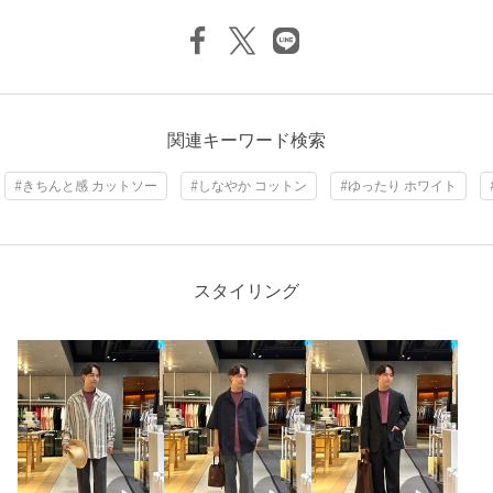
原産国
日本製
商品番号
8882-6-000002
関連キーワード検索
#きちんと感 カットソー
#しなやか コットン
#ゆったり ホワイト
スタイリング