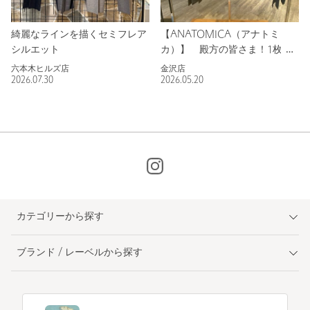
綺麗なラインを描くセミフレア
【ANATOMICA（アナトミ
シルエット
カ）】 殿方の皆さま！1枚de
気品上昇！ポケットTシャツ！
六本木ヒルズ店
金沢店
2026.07.30
2026.05.20
カテゴリーから探す
ブランド / レーベルから探す