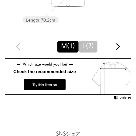
様、加工、サイズ、素材等が若干異なる場合がございます。
店舗へお問い合わせの際は、全国のUNITED ARROWS各店舗ま
Length
70.2cm
で下記の品名/品番をお申し付けください。
品名：LFM SVN CTN SSL 品番：88826000002
M(1)
L(2)
商品詳細
注文キャンセル
対象商品
Check the recommended size
返品
対象商品
返品等について
裾上げ
対象外商品
裾上げについて
Try this item on
タイプ
MEN
カテゴリー
トップス
|
Tシャツ / カットソー
サイズ
M(1) L(2)
素材
コットン100％
SNSシェア
洗濯表示
手洗い可
洗濯表示について