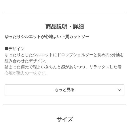
商品説明・詳細
ゆったりシルエットが心地よい上質カットソー
■デザイン
ゆったりとしたシルエットにドロップショルダーと長めの5分袖を
組み合わせたデザイン。
詰まった襟元で程よいきちんと感がありつつ、リラックスした着
心地が魅力の一枚です。
■素材
もっと見る
しなやかで肌触りの良いスビンコットン天竺を使用。
上品な艶と自然なドレープが特徴で、素肌に心地よく季節を問わ
ず着用いただけます。
============================
サイズ
裏地：なし
透け感：WHITEはややあり