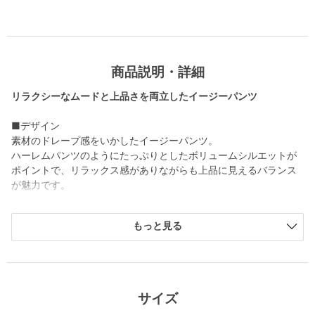
商品説明・詳細
リラクシーなムードと上品さを両立したイージーパンツ
■デザイン
素材のドレープ感をいかしたイージーパンツ。
ハーレムパンツのようにたっぷりとしたボリュームシルエットが
ポイントで、リラックス感がありながらも上品に見えるバランス
が魅力です。
■素材
もっと見る
イタリア REDA社 のしなやかなトロピカルウール素材を使用。
非常に軽やかな薄手素材で、素肌に触れても心地よいタッチが特
徴です。
デイリーに扱いやすく快適に着られるサマーウールです。
サイズ
・同素材の他アイテムのご用意もございます。