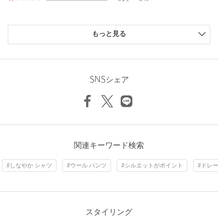
Thickness of thigh
79cm
場合は、使用前に必ずご確認ください。
※商品画像は、光の当たり具合やパソコンなどの閲覧環境によ
Inseam length
75.5cm
購入商品のサイズ感
り、実際の色味と異なって見える場合がございます。あらかじめ
もっと見る
ご了承ください。
小さい
0人
0%
※商品の色味の目安は、商品単体の画像をご参照ください。
少し小さい
0人
0%
※モデル着用画像の商品はサンプルです。実際の商品と色味、仕
ちょうどよい
1人
100%
Hem width
59cm
様、加工、サイズ、素材等が若干異なる場合がございます。
少し大きい
0人
0%
SNSシェア
大きい
0人
0%
店舗へお問い合わせの際は、全国のUNITED ARROWS各店舗ま
で下記の品名/品番をお申し付けください。
S(0)
M(1)
L(2)
品名：LFM W TORO HRM PT 品番：88842000004
商品詳細
ニックネーム： タカ
関連キーワード検索
Check the recommended size
投稿日： 2026年3月21日
注文キャンセル
対象商品
#しなやか シャツ
#ウール パンツ
#シルエットがポイント
#ドレ
購入カラー：COBALT
｜
購入サイズ：M(1)
Try this item on
返品
対象商品
返品等について
購入商品のサイズ感：
ちょうどよい
裾上げ
対象商品
裾上げについて
繊細な糸で作られており、着心地がさらりとしており夏でも重
裾上げ前の仕上げはシングルです
宝しそうです！太めのシルエットですが、ストンと落ちている
スタイリング