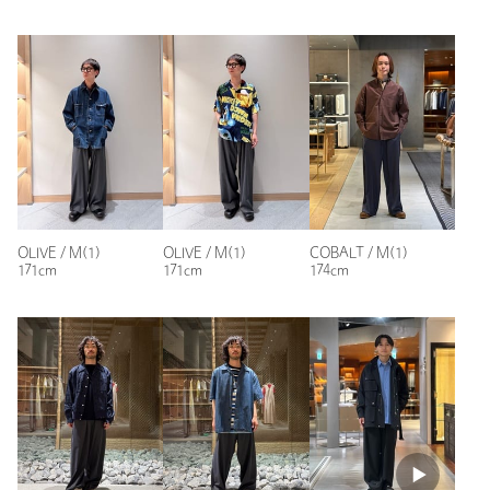
のでだらしなく見えないです。また、ドレープも綺麗に出るの
タイプ
MEN
で動くたびに表情が変わります。ドローコードなので、ウエス
ト位置次第で着こなしが広がるのも嬉しいポイント。
カテゴリー
パンツ
|
イージーパンツ
性別：
男性
サイズ
S(0) M(1) L(2)
年代：
40代前半
素材
ウール100％
身長：
180cm
洗濯表示
手洗い可
洗濯表示について
普段の着用サイズ：
L
原産国
日本製
参考になった
商品番号
8884-2-000004
OLIVE / M(1)
OLIVE / M(1)
COBALT / M(1)
171cm
171cm
174cm
※レビューは、個人の主観による感想・体感によるもので、商品の効果や性
能を保証するものではありません。
もっと見る