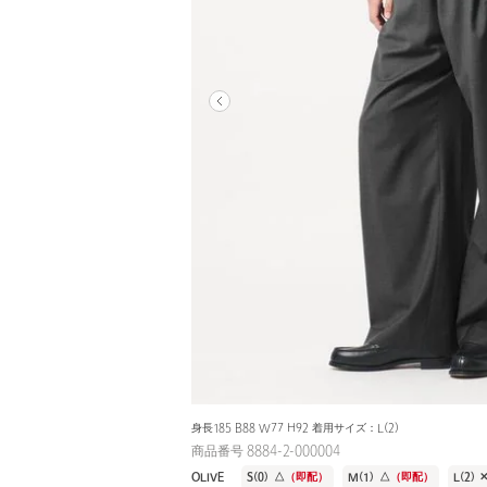
身長185 B88 W77 H92 着用サイズ：L(2)
商品番号 8884-2-000004
OLIVE
S(0)
△
（即配）
M(1)
△
（即配）
L(2)