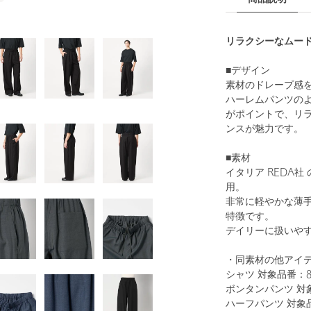
リラクシーなムー
■デザイン
素材のドレープ感
ハーレムパンツの
がポイントで、リ
ンスが魅力です。
■素材
イタリア REDA
用。
非常に軽やかな薄
特徴です。
デイリーに扱いや
・同素材の他アイ
シャツ 対象品番：888
ボンタンパンツ 対象品
ハーフパンツ 対象品番