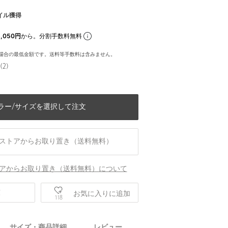
イル獲得
,050円
から。分割手数料無料
場合の最低金額です。送料等手数料は含みません。
(2)
ラー/サイズを選択して注文
ストアからお取り置き（送料無料）
アからお取り置き（送料無料）について
庫
お気に入りに追加
118
サイズ・商品詳細
レビュー