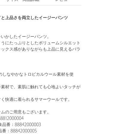
ドと上品さを両立したイージーパンツ
をいかしたイージーパンツ。
ようにたっぷりとしたボリュームシルエット
ラックス感がありながらも上品に見えるバラ
社 のしなやかなトロピカルウール素材を使
手素材で、素肌に触れても心地よいタッチが
すく快適に着られるサマーウールです。
テムのご用意もございます。
12000004
番：88842000003
：88842000005