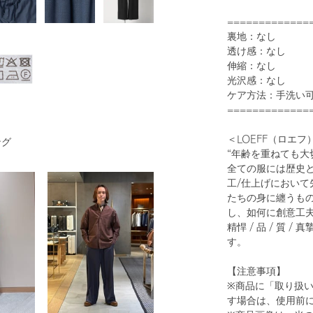
=============
裏地：なし
透け感：なし
伸縮：なし
光沢感：なし
1
28
ケア方法：手洗い
=============
＜LOEFF（ロエフ
ング
“年齢を重ねても大
全ての服には歴史と
工/仕上げにおい
たちの身に纏うも
し、如何に創意工
精悍 / 品 / 質
BLACK
す。
【注意事項】
※商品に「取り扱
す場合は、使用前