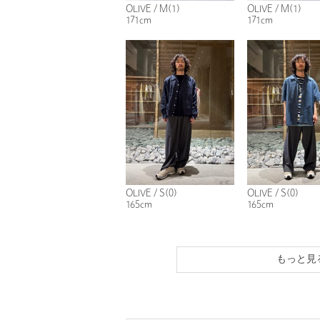
OLIVE / M(1)
OLIVE / M(1)
171cm
171cm
OLIVE / S(0)
OLIVE / S(0)
165cm
165cm
もっと見