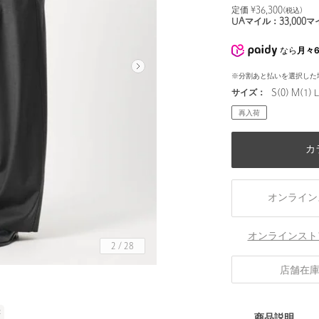
定価 ¥
36,300
(税込)
UAマイル：
33,000
マ
なら
月々6
※分割あと払いを選択した
サイズ：
S(0) M(1) L
再入荷
カ
オンライン
オンラインスト
2
/
28
店舗在
✕
商品説明