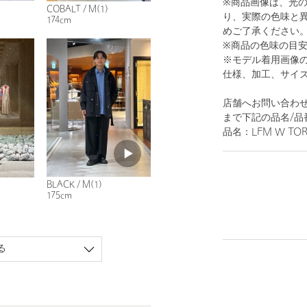
※商品画像は、光
COBALT / M(1)
り、実際の色味と
174cm
めご了承ください
※商品の色味の目
※モデル着用画像
仕様、加工、サイ
店舗へお問い合わせの
まで下記の品名/品
品名：LFM W TORO
BLACK / M(1)
175cm
る