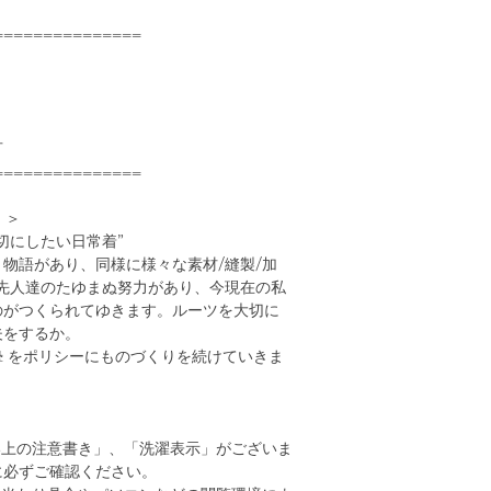
===============
可
===============
）＞
切にしたい日常着”
物語があり、同様に様々な素材/縫製/加
て先人達のたゆまぬ努力があり、今現在の私
のがつくられてゆきます。ルーツを大切に
夫をするか。
 / 真摯 をポリシーにものづくりを続けていきま
い上の注意書き」、「洗濯表示」がございま
に必ずご確認ください。