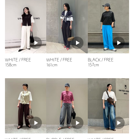
投稿日： 2026年6月20日
購入カラー：WHITE
｜
購入サイズ：FREE
購入商品のサイズ感：
ちょうどよい
初夏から出番の多いカットソーです。
ベストやジレなどのインナーにもピッタリです。
性別：
女性
年代：
50代前半
WHITE / FREE
WHITE / FREE
BLACK / FREE
身長：
157cm
158cm
161cm
157cm
普段の着用サイズ：
S
3人が参考になったと回答
参考になった
ニックネーム： きいたん