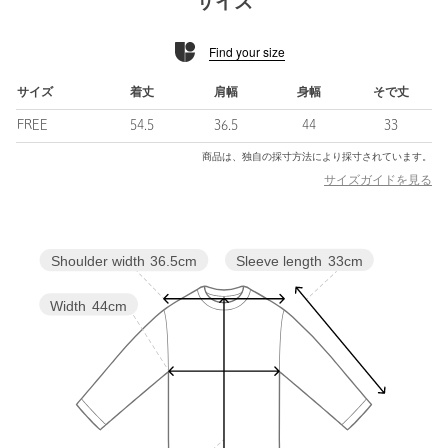
サイズ
素材です。
シンプルなデザインでも素材の良さが際立つ、上質な風合いが魅
Find your size
力です。
・同素材のノースリーブTシャツのご用意もございます。対象品
サイズ
着丈
肩幅
身幅
そで丈
番：88176000003
FREE
54.5
36.5
44
33
============================
商品は、独自の採寸方法により採寸されています。
裏地：なし
サイズガイドを見る
透け感：WHITEはややあり
伸縮：ややあり
光沢感：なし
Sleeve length
33cm
Shoulder width
36.5cm
ケア方法：手洗い可
============================
Width
44cm
＜LOEFF（ロエフ）＞
“年齢を重ねても大切にしたい日常着”
全ての服には歴史と物語があり、同様に様々な素材/縫製/加工/仕
上げにおいて先人達のたゆまぬ努力があり、今現在の私たちの身
に纏うものがつくられてゆきます。ルーツを大切にし、如何に創
意工夫をするか。