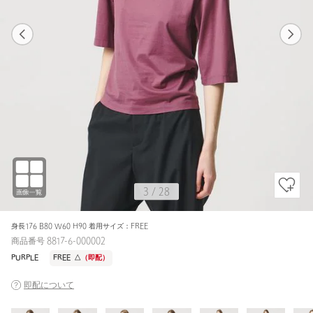
1
28
3
28
WHITE / FREE
WHITE
158cm
3
/
28
身長176 B80 W60 H90 着用サイズ：FREE
商品番号 8817-6-000002
PURPLE
FREE
△
（即配）
即配について