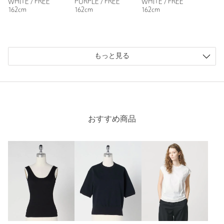
WHITE / FREE
PURPLE / FREE
WHITE / FREE
投稿日： 2026年6月2日
162cm
162cm
162cm
購入カラー：BLACK
｜
購入サイズ：FREE
購入商品のサイズ感：
ちょうどよい
娘が希望していた型や色にこれだと思い購入して渡したところ
もっと見る
とても喜んで息子の授業参加に着て行ったと嬉しそうに報告が
ありました
性別：
女性
年代：
60代～
身長：
155cm
おすすめ商品
普段の着用サイズ：
M
2人が参考になったと回答
参考になった
※レビューは、個人の主観による感想・体感によるもので、商品の効果や性