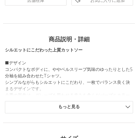
お気に入りに追加
店舗在庫
商品説明・詳細
シルエットにこだわった上質カットソー
■デザイン
コンパクトなボディに、ややベルスリーブ気味のゆったりとした5
分袖を組み合わせたTシャツ。
シンプルながらもシルエットにこだわり、一枚でバランス良く決
まるデザインです。
今季の新色は、グレープを思わせる赤みを含んだパープルカラー
で、コーディネートのアクセントとしても取り入れやすい色合い
もっと見る
です。
■素材
しなやかで肌触りの良いスビンコットン天竺を使用。
上品な艶と自然なドレープ感があり、素肌に心地よく着用できる