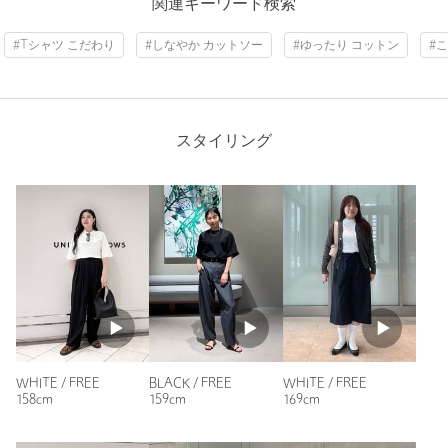
関連キーワード検索
投稿日： 2026年6月21日
#Tシャツ こだわり
#しなやか カットソー
#ゆったり コットン
#
購入カラー：BLACK
｜
購入サイズ：FREE
購入商品のサイズ感：
少し大きい
袖周りに余裕がありつつ、ウエストはすっかり見えて、パンツ
にインしやすいです。素材は柔らかくて着心地がよいです。
スタイリング
年代：
40代後半
身長：
160cm
普段の着用サイズ：
S
3人が参考になったと回答
参考になった
WHITE / FREE
BLACK / FREE
WHITE / FREE
158cm
159cm
169cm
ニックネーム： gabbie