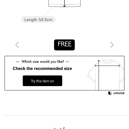
精悍 / 品 / 質 / 真摯 をポリシーにものづくりを続けていきます。
【注意事項】
※商品に「取り扱い上の注意書き」、「洗濯表示」がございます
Length
54.5cm
場合は、使用前に必ずご確認ください。
※商品画像は、光の当たり具合やパソコンなどの閲覧環境によ
り、実際の色味と異なって見える場合がございます。あらかじめ
ご了承ください。
FREE
※商品の色味の目安は、商品単体の画像をご参照ください。
※モデル着用画像の商品はサンプルです。実際の商品と色味、仕
様、加工、サイズ、素材等が若干異なる場合がございます。
Check the recommended size
店舗へお問い合わせの際は、全国のUNITED ARROWS各店舗ま
で下記の品名/品番をお申し付けください。
Try this item on
品名：LF SVN CTN 5SL 品番：88176000002
商品詳細
注文キャンセル
対象商品
返品
対象商品
返品等について