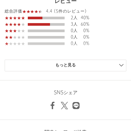
レビュー
裾上げ
対象外商品
裾上げについて
4.4 (5件のレビュー)
総合評価
タイプ
WOMEN
2人
40%
3人
60%
カテゴリー
トップス
|
Tシャツ / カットソー
0人
0%
0人
0%
サイズ
FREE
0人
0%
素材
コットン100％
洗濯表示
手洗い可
洗濯表示について
購入商品のサイズ感
もっと見る
原産国
日本製
小さい
0人
0%
少し小さい
0人
0%
商品番号
8817-6-000002
ちょうどよい
4人
80%
少し大きい
1人
20%
SNSシェア
大きい
0人
0%
ニックネーム： sh78