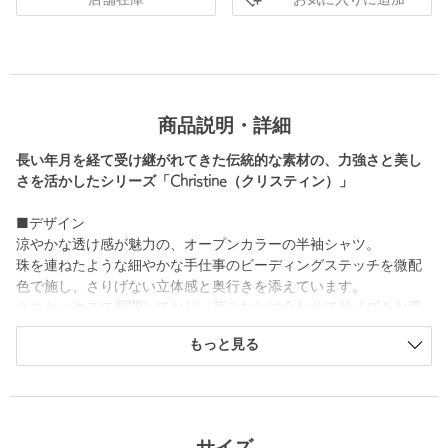
お気に入りに追加
店舗在庫
商品説明・詳細
長い年月を経て受け継がれてきた伝統的な素材の、力強さと美し
さを活かしたシリーズ「Christine（クリスティン）」
■デザイン
涼やかな透け感が魅力の、オープンカラーの半袖シャツ。
珠を連ねたような細やかな手仕事のビーディングステッチを微配
色で施し、さりげない立体感と奥行きを添えています。
ユニセックスで展開しており、着こなしに合わせてサイズをお選
びいただけます。
もっと見る
■素材
インドの伝統的な織物「チャンデリ」をベースに、コットンナイ
ロン素材で現代的にアップデート。
カットジャカード技法により、繊細な透かし柄を表現しました。