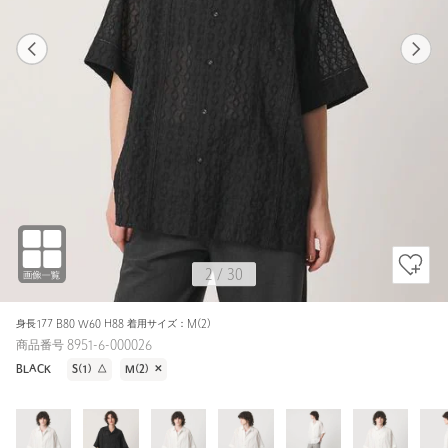
1
30
2
30
WHITE / M(2)
WHITE
177cm
2
/
30
身長177 B80 W60 H88 着用サイズ：M(2)
商品番号 8951-6-000026
BLACK
S(1)
△
M(2)
✕