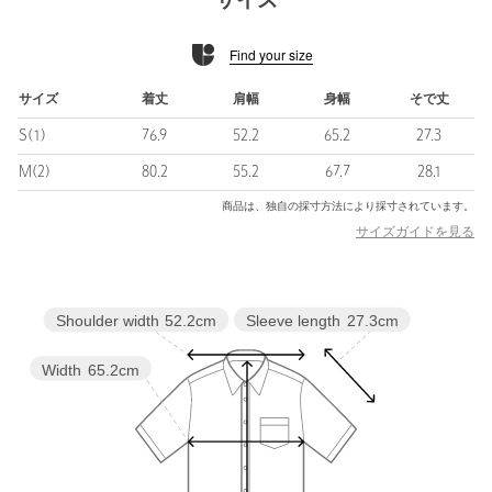
サイズ
幾何学模様でありながら貝殻を思わせる奥行きのある柄が特徴
で、軽やかさと適度なハリを兼ね備えた、程よい透け感のある上
Find your size
品な素材感に仕上げています。
■コーディネート
サイズ
着丈
肩幅
身幅
そで丈
フロントを開けて、羽織としてシンプルなカットソーやタンクト
S(1)
76.9
52.2
65.2
27.3
ップの上からさらりと重ねる軽快なレイヤードスタイルもおすす
め。
M(2)
80.2
55.2
67.7
28.1
ボリュームのあるボトムスと合わせることで、軽やかな素材感が
商品は、独自の採寸方法により採寸されています。
引き立ち、抜け感のあるスタイリングが完成します。
サイズガイドを見る
============================
裏地：なし
透け感：ややあり
Sleeve length
27.3cm
Shoulder width
52.2cm
伸縮：なし
光沢感：なし
Width
65.2cm
ケア方法：手洗い可
============================
＜Pheeta（フィータ）＞
2019年デビューの「繋ぐ服」をコンセプトにした東京ブランド。