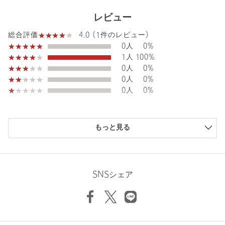
レビュー
注文キャンセル
対象商品
4.0 (1件のレビュー)
総合評価
返品
対象商品
返品等について
0人
0%
裾上げ
対象外商品
裾上げについて
1人
100%
0人
0%
タイプ
MEN｜WOMEN
0人
0%
カテゴリー
トップス
|
シャツ / ブラウス
0人
0%
サイズ
S(1) M(2)
購入商品のサイズ感
素材
コットン68％ ナイロン32％
もっと見る
小さい
0人
0%
洗濯表示
手洗い可
洗濯表示について
少し小さい
0人
0%
ちょうどよい
0人
0%
原産国
インド製
少し大きい
0人
0%
SNSシェア
商品番号
8951-6-000026
大きい
1人
100%