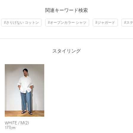
ニックネーム： ヒゲとおなか
関連キーワード検索
投稿日： 2026年7月6日
#さりげない コットン
#オープンカラー シャツ
#ジャガード
#ス
購入カラー：BLACK
｜
購入サイズ：M(2)
購入商品のサイズ感：
大きい
素材とか着やすさ、洗濯OK？な所は
良いですね（洗濯表記見てないですが汗）
スタイリング
普段は、XL〜を買うので、試着せず、
購入しました。
173cm、80.6キロの俺でも、ゆったり
着れるくらい、大きいと思いました。
もうワンサイズ下げてもよかったかな？
透け感が夏ぽくいい感じです
性別：
男性
年代：
50代前半
身長：
173cm
普段の着用サイズ：
XL～
WHITE / M(2)
177cm
1人が参考になったと回答