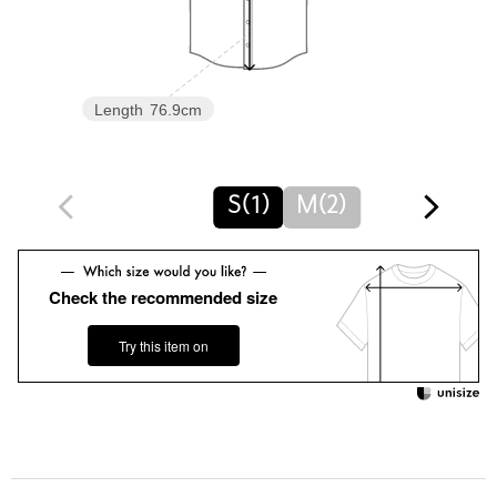
世界中の継承すべき希少な技術や、家族に引き継がれるような特
別な服を、価値観を共有する仲間と共に繋いでいく事を願ってい
ます。
手のかかる、まるで生き物のような物作りは伝承される中で文化
を育み愛情を生んでいきます。
Length
76.9cm
大切な一着を人から人へ繋いでいけるために。
【注意事項】
※商品に「取り扱い上の注意書き」、「洗濯表示」がございます
S(1)
M(2)
場合は、使用前に必ずご確認ください。
※商品画像は、光の当たり具合やパソコンなどの閲覧環境によ
り、実際の色味と異なって見える場合がございます。あらかじめ
ご了承ください。
Check the recommended size
※商品の色味の目安は、商品単体の画像をご参照ください。
Try this item on
店舗へお問い合わせの際は、全国のUNITED ARROWS各店舗ま
で下記の品名/品番をお申し付けください。
品名：PH016CMen-SH7(Christine)
品番：89516000026
商品詳細