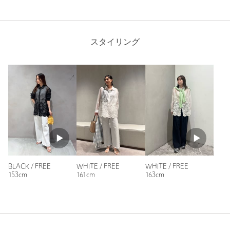
購入商品のサイズ感：
少し大きい
ちょっとしたアウターぐらいのお値段、華美すぎるかな？普段
きこなせるかしら？などなど、、悩みましたが購入して良かっ
スタイリング
たです！
会社にはシャツとしてインナー白で、グレーのパンツ、普段は
ボタンせずに、デニム合わせでも可愛いと思います。
悩んだけど、購入してよかったです！
性別：
女性
年代：
40代後半
身長：
155cm
普段の着用サイズ：
XL～
参考になった
BLACK / FREE
WHITE / FREE
WHITE / FREE
153cm
161cm
163cm
※レビューは、個人の主観による感想・体感によるもので、商品の効果や性
能を保証するものではありません。