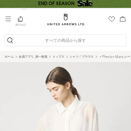
BRAND
すべての商品から探す
ホーム
会員アプリ_第一画面
トップス
シャツ / ブラウス
＜Pheeta＞Maria レ