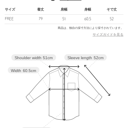
コード刺繍とは、テープやリボンなどの素材をステッチで縫い付
けて模様を描く技法のことです。
サイズ
着丈
肩幅
身幅
そで丈
インドでは今も職人たちが古い刺繍ミシンを使い、まるで絵を描
FREE
79
51
60.5
52
くように一針一針を重ねています。
商品は、独自の採寸方法により採寸されています。
■コーディネート
サイズガイドを見る
きちんと感のあるスラックスはもちろん、デニムを合わせたカジ
ュアルダウンコーデもおすすめ。
肌寒い時期はインナーにニットを、季節が進むにつれタンクトッ
Sleeve length
52cm
Shoulder width
51cm
プなどで上品な肌見せも楽しめます。
============================
Width
60.5cm
裏地：なし
透け感：あり
伸縮：なし
光沢感：ややあり
ケア方法：手洗い可
============================
＜Pheeta（フィータ）＞
2019年デビューの「繋ぐ服」をコンセプトにした東京ブランド。