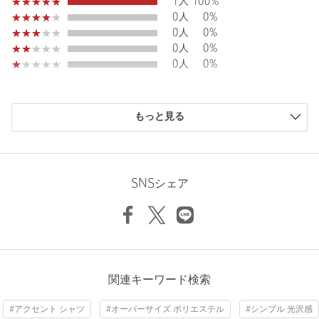
1人
100%
注文キャンセル
対象商品
0人
0%
0人
0%
返品
対象商品
返品等について
0人
0%
0人
0%
裾上げ
対象外商品
裾上げについて
タイプ
WOMEN
購入商品のサイズ感
カテゴリー
トップス
|
シャツ / ブラウス
もっと見る
小さい
0人
0%
サイズ
FREE
少し小さい
0人
0%
ちょうどよい
0人
0%
本体；ポリエステル100％ 刺しゅう糸；ポリエステ
少し大きい
1人
100%
素材
ル100％ コード糸； 上糸；コットン100％ 下糸；ポ
SNSシェア
リエステル100％
大きい
0人
0%
洗濯表示
手洗い可
洗濯表示について
原産国
インド製
商品番号
8911-6-000001
ニックネーム： じゅん
関連キーワード検索
投稿日： 2026年3月4日
#アクセント シャツ
#オーバーサイズ ポリエステル
#シンプル 光沢感
購入カラー：WHITE
｜
購入サイズ：FREE