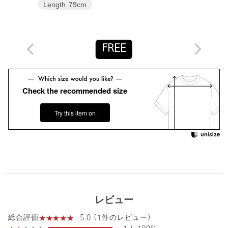
世界中の継承すべき希少な技術や、家族に引き継がれるような特
Length
79cm
別な服を、価値観を共有する仲間と共に繋いでいく事を願ってい
ます。
手のかかる、まるで生き物のようなも物作りは伝承される中で文
化を育み愛情を生んでいきます。
FREE
大切な一着を人から人へ繋いでいけるために。
【注意事項】
Check the recommended size
※商品に「取り扱い上の注意書き」、「洗濯表示」がございます
場合は、使用前に必ずご確認ください。
※商品画像は、光の当たり具合やパソコンなどの閲覧環境によ
Try this item on
り、実際の色味と異なって見える場合がございます。あらかじめ
ご了承ください。
※商品の色味の目安は、商品単体の画像をご参照ください。
店舗へお問い合わせの際は、全国のUNITED ARROWS各店舗ま
で下記の品名/品番をお申し付けください。
品名：PH015C-7(Maria) 品番：89116000001
レビュー
商品詳細
5.0 (1件のレビュー)
総合評価