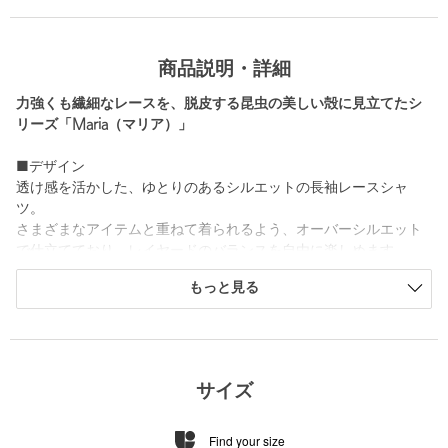
商品説明・詳細
力強くも繊細なレースを、脱皮する昆虫の美しい殻に見立てたシ
リーズ「Maria（マリア）」
■デザイン
透け感を活かした、ゆとりのあるシルエットの長袖レースシャ
ツ。
さまざまなアイテムと重ねて着られるよう、オーバーシルエット
で仕立てており、レイヤードのバランスを自由に楽しめます。
刺繍の図案は美しい自然から着想を得て描かれ、色付きのメタル
もっと見る
ボタンがアクセントに。
ネームの代わりにコインチャームを用いるなど、レースの美しさ
を引き立てるため、装飾を抑えたシンプルなデザインに仕上げて
います。
サイズ
■素材
張りと透け感を併せもつポリエステル生地に、立体的で表情豊か
Find your size
なコード刺繍を施し、美しいレースへと仕立てました。