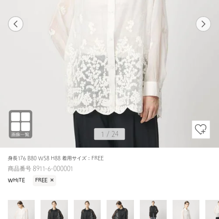
1
24
1
24
BLACK / FREE
WHITE
153cm
1
/
24
身長176 B80 W58 H88 着用サイズ：FREE
商品番号 8911-6-000001
WHITE
FREE
✕