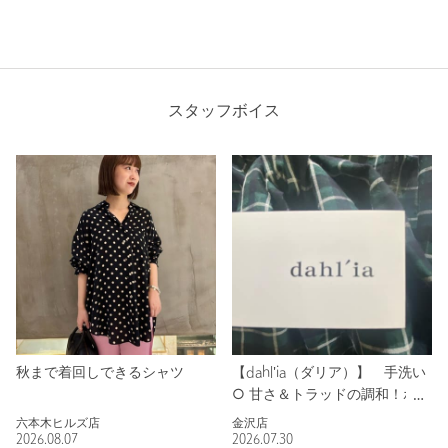
スタッフボイス
秋まで着回しできるシャツ
【dahl'ia（ダリア）】 手洗い
○ 甘さ＆トラッドの調和！ボウ
タイチェックブラウス！
六本木ヒルズ店
金沢店
2026.08.07
2026.07.30