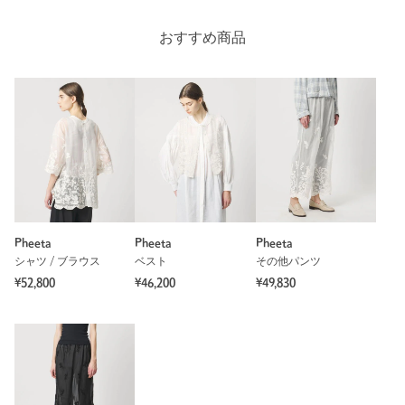
おすすめ商品
もっと見る
Pheeta
Pheeta
Pheeta
シャツ / ブラウス
ベスト
その他パンツ
¥52,800
¥46,200
¥49,830