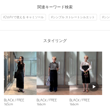
タイプ
WOMEN
関連キーワード検索
カテゴリー
スカート
|
その他スカート
#2WAYで使える キャミソール
#シンプル ストレートシルエット
#シ
サイズ
FREE
本体；ポリエステル100％ 刺しゅう糸；ポリエステ
素材
ル100％ コード糸； 上糸；コットン100％ 下糸；ポ
リエステル100％
スタイリング
洗濯表示
手洗い可
洗濯表示について
原産国
インド製
商品番号
8924-6-000002
BLACK / FREE
BLACK / FREE
BLACK / FREE
165cm
166cm
166cm