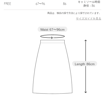
キャミソール時前
■コーディネート
FREE
67〜96
86
身頃：86
裏地はないため、インナーにスリムパンツやレギンスなどをレイ
商品は、独自の採寸方法により採寸されています。
ヤードしてアレンジを楽しめます。
スタイリング次第で印象を変えられる、汎用性の高い一着です。
サイズガイドを見る
============================
Waist
67〜96cm
裏地：なし
透け感：あり
伸縮：なし
光沢感：ややあり
ケア方法：手洗い可
============================
Length
86cm
＜Pheeta（フィータ）＞
2019年デビューの「繋ぐ服」をコンセプトにした東京ブランド。
世界中の継承すべき希少な技術や、家族に引き継がれるような特
別な服を、価値観を共有する仲間と共に繋いでいく事を願ってい
ます。
手のかかる、まるで生き物のようなも物作りは伝承される中で文
化を育み愛情を生んでいきます。
大切な一着を人から人へ繋いでいけるために。