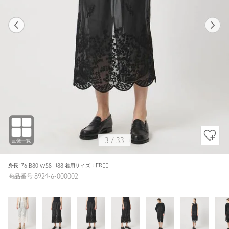
1
33
3
33
BLACK / FREE
WHITE
165cm
3
/
33
身長176 B80 W58 H88 着用サイズ：FREE
商品番号 8924-6-000002