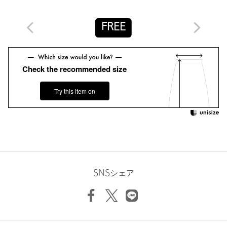
【注意事項】
FREE
※商品に「取り扱い上の注意書き」、「洗濯表示」がございます
場合は、使用前に必ずご確認ください。
※商品画像は、光の当たり具合やパソコンなどの閲覧環境によ
り、実際の色味と異なって見える場合がございます。あらかじめ
Check the recommended size
ご了承ください。
※商品の色味の目安は、商品単体の画像をご参照ください。
Try this item on
店舗へお問い合わせの際は、全国のUNITED ARROWS各店舗ま
で下記の品名/品番をお申し付けください。
品名：PH015C-17(Maria) 品番：89246000002
商品詳細
SNSシェア
注文キャンセル
対象商品
返品
対象商品
返品等について
裾上げ
対象外商品
裾上げについて