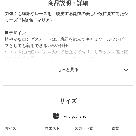
商品説明・詳細
力強くも繊細なレースを、脱皮する昆虫の美しい殻に見立てたシ
リーズ「Maria（マリア）」
■デザイン
軽やかなロングスカートは、肩紐を結んでキャミソールワンピー
スとしても着用できる2WAY仕様。
ウエストには細いゴムを入れて仕立てており、リラックス感と軽
やかさを兼ね備えたストレートシルエットです。
刺繍の図案は美しい自然から着想を得て描かれ、ネームの代わり
もっと見る
にコインチャームを用いるなど、レースの美しさを引き立てるた
め、装飾を抑えたシンプルなデザインに仕上げています。
■素材
張りと透け感を併せもつポリエステル生地に、立体的で表情豊か
サイズ
なコード刺繍を施し、美しいレースへと仕立てました。
コード刺繍とは、テープやリボンなどの素材をステッチで縫い付
Find your size
けて模様を描く技法のことです。
インドでは今も職人たちが古い刺繍ミシンを使い、まるで絵を描
くように一針一針を重ねています。
サイズ
ウエスト
スカート丈
総丈