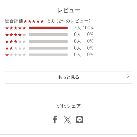
店舗へお問い合わせの際は、全国のUNITED ARROWS各店舗ま
レビュー
で下記の品名/品番をお申し付けください。
品名：PH015C-40(Billie) 品番：89216000003
5.0 (2件のレビュー)
総合評価
2人
100%
0人
0%
商品詳細
0人
0%
0人
0%
注文キャンセル
対象商品
0人
0%
返品
対象商品
返品等について
購入商品のサイズ感
裾上げ
対象外商品
裾上げについて
もっと見る
小さい
0人
0%
タイプ
WOMEN
少し小さい
0人
0%
ちょうどよい
2人
100%
カテゴリー
トップス
|
シャツ / ブラウス
少し大きい
0人
0%
SNSシェア
サイズ
0
大きい
0人
0%
素材
コットン100％
洗濯表示
手洗い可
洗濯表示について