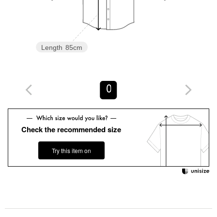
伸縮：なし
光沢感：なし
ケア方法：手洗い可
============================
Length
85cm
＜Pheeta（フィータ）＞
2019年デビューの「繋ぐ服」をコンセプトにした東京ブランド。
世界中の継承すべき希少な技術や、家族に引き継がれるような特
別な服を、価値観を共有する仲間と共に繋いでいく事を願ってい
0
ます。
手のかかる、まるで生き物のような物作りは伝承される中で文化
を育み愛情を生んでいきます。
Check the recommended size
大切な一着を人から人へ繋いでいけるために。
【注意事項】
Try this item on
※商品に「取り扱い上の注意書き」、「洗濯表示」がございます
場合は、使用前に必ずご確認ください。
※商品画像は、光の当たり具合やパソコンなどの閲覧環境によ
り、実際の色味と異なって見える場合がございます。あらかじめ
ご了承ください。
※商品の色味の目安は、商品単体の画像をご参照ください。