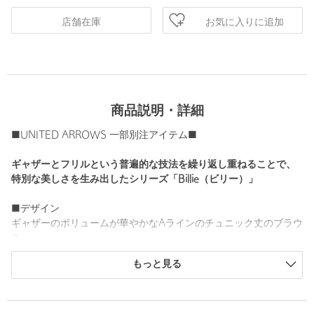
お気に入りに追加
店舗在庫
商品説明・詳細
■UNITED ARROWS 一部別注アイテム■
ギャザーとフリルという普遍的な技法を繰り返し重ねることで、
特別な美しさを生み出したシリーズ「Billie（ビリー）」
■デザイン
ギャザーのボリュームが華やかなAラインのチュニック丈のブラウ
ス。
浅めで横に広く開いたVネックに、ヒップがすっぽり隠れる長めの
もっと見る
着丈です。
袖はやや長めの6分丈に仕上げ、袖口にはゴムを入れており丈感の
調整も可能。
一着に通常の3〜4倍もの生地を用い、何段にも重ねたギャザーと