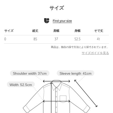
フリルが織りなす立体感が、凛とした美しさを引き立てます。
サイズ
・LILACはユナイテッドアローズ別注カラーになります。
Find your size
■素材
インド製ならではの織り密度が甘く、柔らかで薄いコットンボイ
サイズ
総丈
肩幅
身幅
そで丈
ル素材を使用。
0
85
37
52.5
41
ボイルとは、薄手の平織物で軽く透け感があり、風通りのよさが
特徴です。
商品は、独自の採寸方法により採寸されています。
ボイルの薄さを活かし、ギャザーを寄せ集めた生地に、シャーリ
サイズガイドを見る
ングゴムをフリルと一緒に縫い付けました。
■コーディネート
Sleeve length
41cm
Shoulder width
37cm
Aラインのふんわりシルエットを活かし、細身のパンツと合わせる
のがおすすめ。
デニムやテーパードパンツなど、すっきりしたボトムと好相性で
Width
52.5cm
す。
============================
裏地：なし
透け感：ややあり