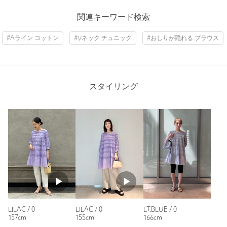
原産国
インド製
ニックネーム： さっさ
関連キーワード検索
商品番号
8921-6-000003
投稿日： 2026年7月5日
#Aライン コットン
#Vネック チュニック
#おしりが隠れる ブラウス
購入カラー：WHITE
｜
購入サイズ：0
購入商品のサイズ感：
ちょうどよい
このシリーズは大好きで 濃紺 茶 そして今回白で3着買い
ました 素材も綿 着心地満点 これからの季節に完璧な気
スタイリング
持ち良さデザインは 織り重なりるような手仕事とにかく大人
可愛い うれしい商品に出会いました
性別：
女性
年代：
60代～
身長：
145cm
普段の着用サイズ：
M
参考になった
LILAC / 0
LILAC / 0
LT.BLUE / 0
157cm
155cm
166cm