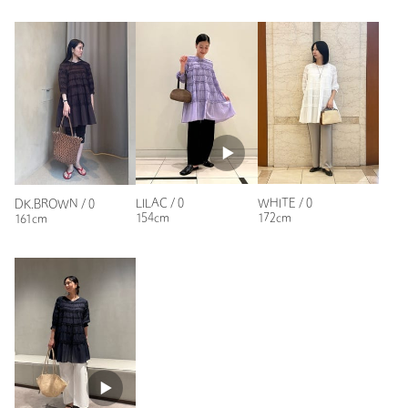
ニックネーム： さっさ
投稿日： 2026年6月26日
購入カラー：NAVY
｜
購入サイズ：0
購入商品のサイズ感：
ちょうどよい
素材➖ コットン100%で肌にまとわりつかなくて夏に向かっ
て最適です
サイズ感➖ 低身長な私にも大丈夫でした
デザイン➖ シャーリングが控えめで優しく エレガントであ
LILAC / 0
WHITE / 0
DK.BROWN / 0
り 可愛く大人びています
154cm
172cm
161cm
使い心地➖ 着心地よく ふわっとして風通しもよく 何回も
着たい
性別：
女性
年代：
60代～
身長：
145cm
普段の着用サイズ：
M
参考になった