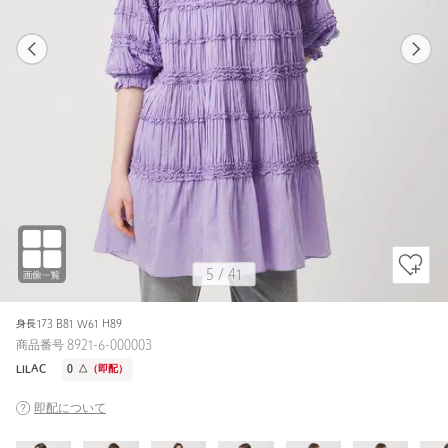
1
41
5
41
LILAC / 0
WHITE
157cm
5
/
41
身長173 B81 W61 H89
商品番号 8921-6-000003
LILAC
0
△
（即配）
即配について