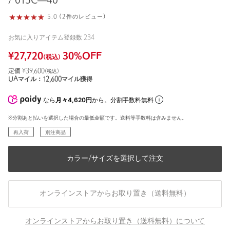
/ 015C―40
5.0 (2件のレビュー)
お気に入りアイテム登録数
234
¥
27,720
30
%OFF
(税込)
定価 ¥
39,600
(税込)
UAマイル：
12,600
マイル獲得
なら
月々4,620円
から。分割手数料無料
※分割あと払いを選択した場合の最低金額です。送料等手数料は含みません。
再入荷
別注商品
カラー/サイズを選択して注文
オンラインストアからお取り置き（送料無料）
オンラインストアからお取り置き（送料無料）について