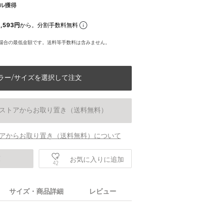
ル獲得
,593円
から。分割手数料無料
場合の最低金額です。送料等手数料は含みません。
ラー/サイズを選択して注文
ストアからお取り置き（送料無料）
アからお取り置き（送料無料）について
庫
お気に入りに追加
42
サイズ・商品詳細
レビュー