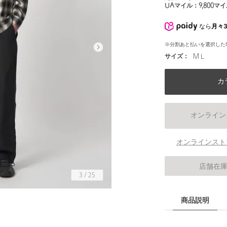
UAマイル：
9,800
マイ
なら
月々3
※分割あと払いを選択した
サイズ：
M L
カ
オンライン
オンラインスト
店舗在
3
/
25
商品説明
身長185 B89 W72 H89 着用サイズ：L