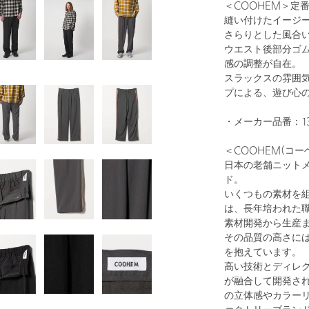
＜COOHEM＞定
縫い付けたイージ
さらりとした風合
ウエスト後部分ゴ
感の調整が自在。
スラックスの雰囲
プによる、遊び心
・メーカー品番：13-26
＜COOHEM(コー
日本の老舗ニット
ド。
いくつもの素材を組
は、長年培われた
素材開発から生産
その品質の高さに
を抱えています。
高い技術とディレ
が融合して開発さ
の立体感やカラー