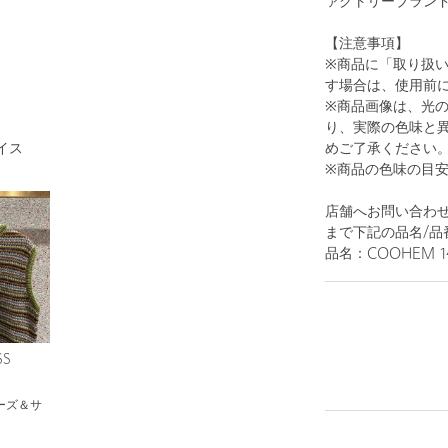
ァクトリーブラン
【注意事項】
※商品に「取り扱
す場合は、使用前
※商品画像は、光
1
25
り、実際の色味と
めご了承ください
イス
※商品の色味の目
店舗へお問い合わせの
まで下記の品名/品
品名：COOHEM 14 
BLACK
SS
ーズ＆サ