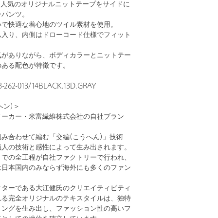
番人気のオリジナルニットテープをサイドに
ーパンツ。
いで快適な着心地のツイル素材を使用。
ム入り、内側はドローコード仕様でフィット
気がありながら、ボディカラーとニットテー
のある配色が特徴です。
2-013/14BLACK.13D.GRAY
ヘン)＞
メーカー・米富繊維株式会社の自社ブラン
み合わせて編む「交編(こうへん)」技術
職人の技術と感性によって生み出されます。
までの全工程が自社ファクトリーで行われ、
は日本国内のみならず海外にも多くのファン
クターである大江健氏のクリエイティビティ
れる完全オリジナルのテキスタイルは、独特
リングを生み出し、ファッション性の高いフ