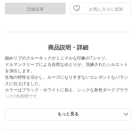
お気に入りに追加
店舗在庫
商品説明・詳細
細めリブのクルーネックがミニマルな印象のTシャツ。
ドルマンスリーブによる自然なゆとりが、洗練されたシルエット
を演出します。
生地の特性を活かし、ルーズになりすぎないエレガントなバラン
スに仕上げました。
カラーはブラック・ホワイトに加え、シックな新色ダークブラウ
ンの3色展開です。
■素材
もっと見る
表面と裏面で組織を変えたフクレ二重織り素材を使用。
小松マテーレ社の特殊加工でシボ・シワ感・ふくらみを出した、
上品な表面と風合い、肌触りが特徴です。