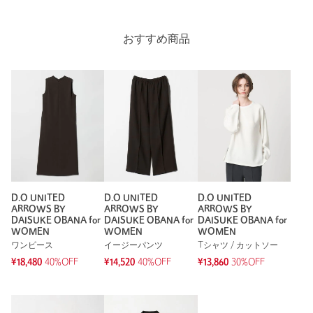
投稿日： 2026年7月8日
購入カラー：DK.BROWN
｜
購入サイズ：S
おすすめ商品
購入商品のサイズ感：
ちょうどよい
ZIPタイプのダークブラウンを先に購入し、色が綺麗なのを実
感したので、クルーネックも購入しました。新色は毎期チェッ
クしています。
性別：
女性
年代：
40代後半
身長：
162cm
普段の着用サイズ：
M
D.O UNITED
D.O UNITED
D.O UNITED
ARROWS BY
ARROWS BY
ARROWS BY
1人が参考になったと回答
DAISUKE OBANA for
DAISUKE OBANA for
DAISUKE OBANA for
WOMEN
WOMEN
WOMEN
参考になった
ワンピース
イージーパンツ
Tシャツ / カットソー
¥18,480
40%OFF
¥14,520
40%OFF
¥13,860
30%OFF