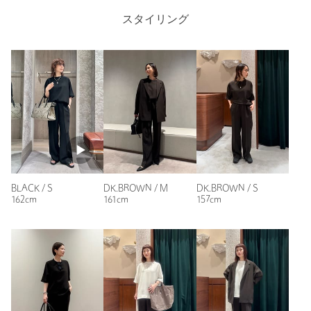
商品詳細
何年か前に同じシリーズのクルーネックTを購入していて、
年々コンパクト目になっているようで、ラインが違うので、洗
スタイリング
いがえ用もかねて購入しました。最近、ダイスケは、製造数が
注文キャンセル
対象商品
少なくなっているのか、油断していると早い時期になくなって
しまうので、もう少し沢山作ってほしいです。。今回滑り込み
返品
対象商品
返品等について
でなんとか買えたという印象です。
裾上げ
対象外商品
裾上げについて
性別：
女性
タイプ
WOMEN
年代：
40代後半
カテゴリー
トップス
|
Tシャツ / カットソー
身長：
162cm
普段の着用サイズ：
M
サイズ
S M
3人が参考になったと回答
本体；ポリエステル55％ 複合繊維(ポリエステ
BLACK / S
DK.BROWN / M
DK.BROWN / S
素材
ル)45％ リブ部分；ポリエステル67％ ナイロン
参考になった
162cm
161cm
157cm
30％ ポリウレタン3％
洗濯表示
手洗い可
洗濯表示について
原産国
日本製
商品番号
5517-2-800003
ニックネーム： Rie
投稿日： 2026年6月21日