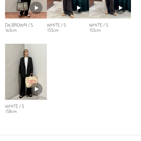
購入カラー：BLACK
｜
購入サイズ：S
購入商品のサイズ感：
ちょうどよい
DK.BROWN / S
WHITE / S
WHITE / S
このシリーズが発売になるたびに購入しています。
163cm
155cm
155cm
こちらも着心地も良くまた1枚でおしゃれになり買ってよかっ
たです。
性別：
女性
年代：
30代後半
身長：
150cm
普段の着用サイズ：
S
2人が参考になったと回答
参考になった
WHITE / S
158cm
ニックネーム： nemui