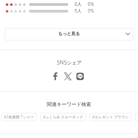
このシリーズの特徴である、「Less」なデザインを意識し、女性
0人
0%
の身体的特徴に合わせてタックやファスナーを配することで体の
0人
0%
凹凸をカバーしフラットに見えるように仕立て、着心地のよさも
追求しています。
購入商品のサイズ感
もっと見る
【注意事項】
小さい
0人
0%
※商品に「取り扱い上の注意書き」、「洗濯表示」がございます
少し小さい
0人
0%
場合は、使用前に必ずご確認ください。
ちょうどよい
5人
71%
※商品画像は、光の当たり具合やパソコンなどの閲覧環境によ
少し大きい
2人
29%
り、実際の色味と異なって見える場合がございます。あらかじめ
SNSシェア
大きい
0人
0%
ご了承ください。
※商品の色味の目安は、商品単体の画像をご参照ください。
※着用画像の商品はサンプルです。実際の商品と色味、仕様、加
工、サイズ、素材等が若干異なる場合がございます。
店舗へお問い合わせの際は、全国のUNITED ARROWS各店舗ま
ニックネーム： nemui
関連キーワード検索
で下記の品名/品番をお申し付けください。
投稿日： 2026年7月8日
品名：D.O W I D/SL CREW TEE
#3色展開 Tシャツ
#ふくらみ クルーネック
#エレガント ブラウン
品番：55172800003
購入カラー：BLACK
｜
購入サイズ：S
購入商品のサイズ感：
ちょうどよい