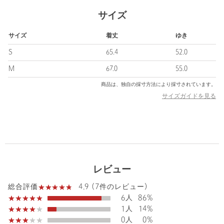
■コーディネート
サイズ
同シリーズのテーラードジャケット（対象品番：
55222700000）、ワイドパンツ（対象品番：55142800005）との
サイズ
着丈
ゆき
セットアップスタイルがおすすめです。
着心地のよさとシンプルなデザインがシーンレスで汎用性が高
S
65.4
52.0
く、色違いで揃えておきたい1着。
M
67.0
55.0
============================
商品は、独自の採寸方法により採寸されています。
裏地：なし
サイズガイドを見る
透け感：なし（ホワイトのみややあり）
伸縮：あり
光沢感：なし
============================
＜D.O UNITED ARROWS BY DAISUKE OBANA for WOMEN
＞
レビュー
＜N.HOOLYWOOD＞のデザイナー尾花大輔氏とのカプセルコレ
クションのウィメンズライン。
4.9 (7件のレビュー)
総合評価
「週3、4日着れる服」というコンセプトのもと、素材に徹底的に
6人
86%
向き合って作り上げた、日本を代表するファブリックメーカー
1人
14%
「小松マテーレ(株)」の生地を使用。
0人
0%