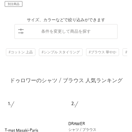
別注商品
サイズ、カラーなどで絞り込みができます
条件を変更して商品を探す
#コットン 上品
#シンプル スタイリング
#ブラウス 華やか
#ス
ドゥロワーのシャツ / ブラウス 人気ランキング
1.
2.
DRAWER
シャツ / ブラウス
T-mat Masaki-Paris