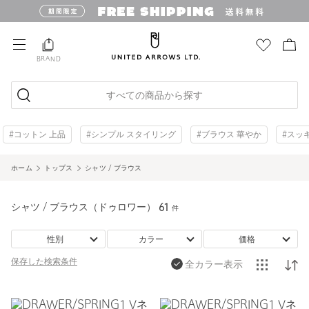
BRAND
すべての商品から探す
#コットン 上品
#シンプル スタイリング
#ブラウス 華やか
#スッ
ホーム
トップス
シャツ / ブラウス
シャツ / ブラウス（ドゥロワー）
61
件
性別
カラー
価格
保存した
検索条件
全カラー表示