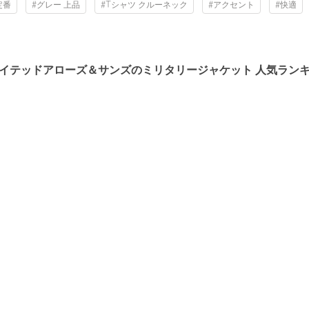
定番
#グレー 上品
#Tシャツ クルーネック
#アクセント
#快適
イテッドアローズ＆サンズのミリタリージャケット 人気ラン