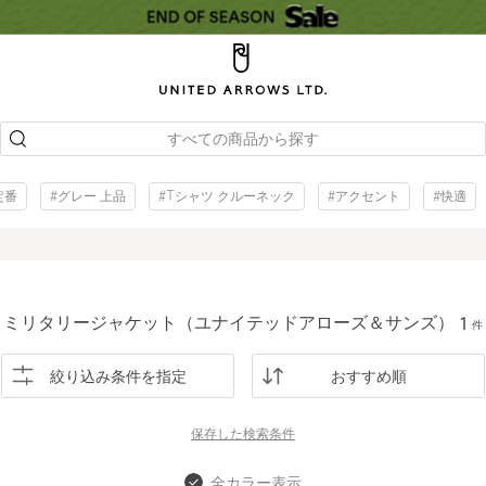
すべての商品から探す
定番
#グレー 上品
#Tシャツ クルーネック
#アクセント
#快適
ミリタリージャケット（ユナイテッドアローズ＆サンズ）
1
件
絞り込み条件を指定
おすすめ順
保存した
検索条件
全カラー表示