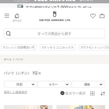
BRAND
すべての商品から探す
#コットン 洗濯機洗い可
#スッキリ ユニセックス
#アクセント シンプ
ホーム
パンツ
パンツ（シテン）
112
件
性別
カラー
価格
保存した
検索条件
全カラー表示