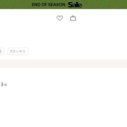
性
#スッキリ
3
件