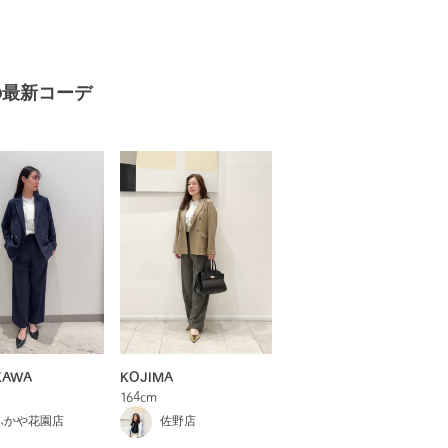
の最新コーデ
KAWA
KOJIMA
164cm
ふかや花園店
佐野店