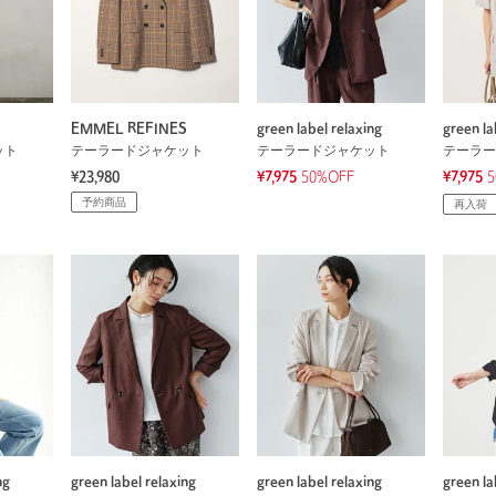
S
EMMEL REFINES
green label relaxing
green la
ット
テーラードジャケット
テーラードジャケット
テーラー
¥23,980
¥7,975
50%OFF
¥7,975
5
予約商品
再入荷
ng
green label relaxing
green label relaxing
green la