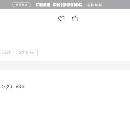
#上品
#ブラック
シング）
68
件