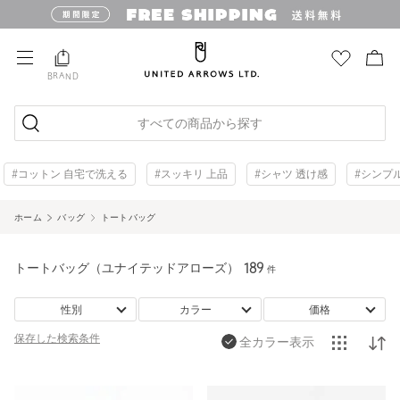
BRAND
すべての商品から探す
#コットン 自宅で洗える
#スッキリ 上品
#シャツ 透け感
#シンプ
ホーム
バッグ
トートバッグ
トートバッグ（ユナイテッドアローズ）
189
件
性別
カラー
価格
保存した
検索条件
全カラー表示