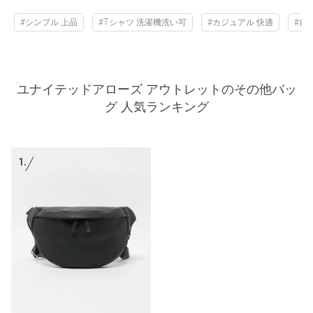
#シンプル 上品
#Tシャツ 洗濯機洗い可
#カジュアル 快適
#自
ユナイテッドアローズ アウトレットのその他バッ
グ 人気ランキング
1.