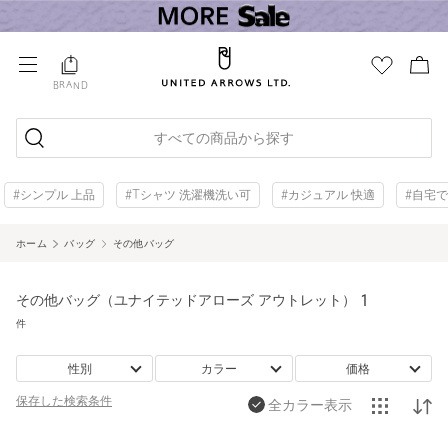
BRAND
すべての商品から探す
#シンプル 上品
#Tシャツ 洗濯機洗い可
#カジュアル 快適
#自宅
ホーム
バッグ
その他バッグ
その他バッグ（ユナイテッドアローズ アウトレット）
1
件
性別
カラー
価格
保存した
検索条件
全カラー表示