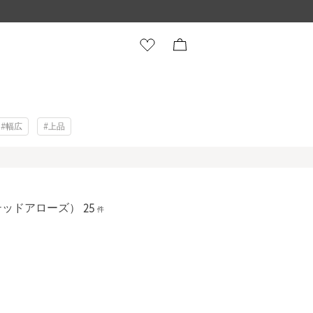
#幅広
#上品
テッドアローズ）
25
件