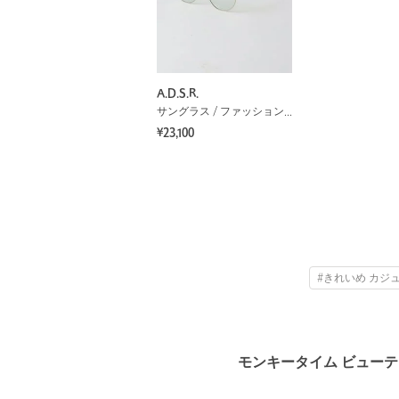
A.D.S.R.
サングラス / ファッショングラス
¥23,100
#きれいめ カジ
モンキータイム ビューテ