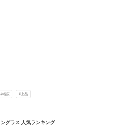
#幅広
#上品
ョングラス 人気ランキング