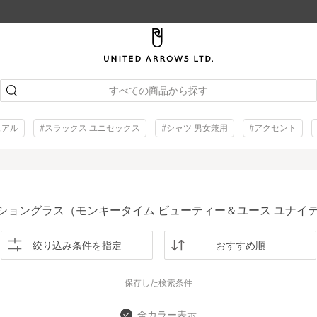
すべての商品から探す
ュアル
#スラックス ユニセックス
#シャツ 男女兼用
#アクセント
ッショングラス（モンキータイム ビューティー＆ユース ユナイ
絞り込み条件を指定
おすすめ順
保存した
検索条件
全カラー表示