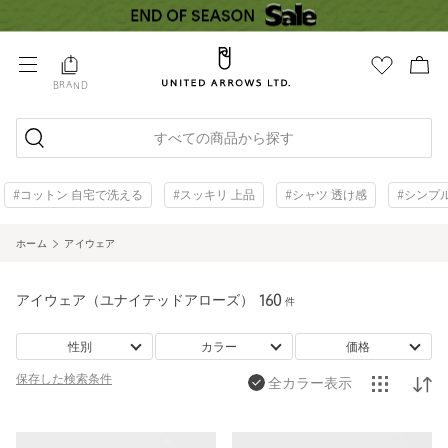
BRAND
すべての商品から探す
#コットン 自宅で洗える
#スッキリ 上品
#シャツ 透け感
#シンプ
ホーム
アイウェア
アイウェア（ユナイテッドアローズ）
160
件
性別
カラー
価格
保存した
検索条件
全カラー表示