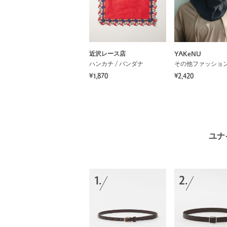
近沢レース店
YAKeNU
ハンカチ / バンダナ
その他ファッショ
¥1,870
¥2,420
ユナ
1.
2.