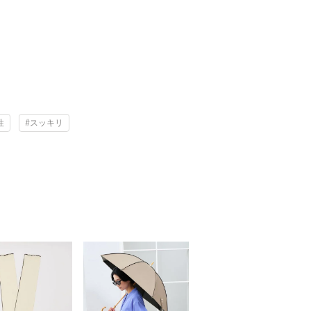
性
#スッキリ