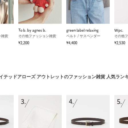
To b. by agnes b.
green label relaxing
Wpc.
ン雑貨
その他ファッション雑貨
ベルト / サスペンダー
その他フ
¥2,200
¥4,400
¥2,530
イテッドアローズ アウトレットのファッション雑貨 人気ラン
3.
4.
5.