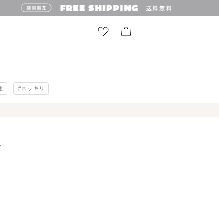
性
#スッキリ
件