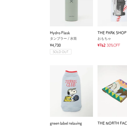
Hydro Flask
THE PARK SHOP
タンブラー / 水筒
おもちゃ
¥4,730
¥762
30%OFF
SOLD OUT
green label relaxing
THE NORTH FAC