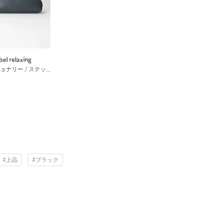
bel relaxing
ステーショナリー / ステッカー
#上品
#ブラック