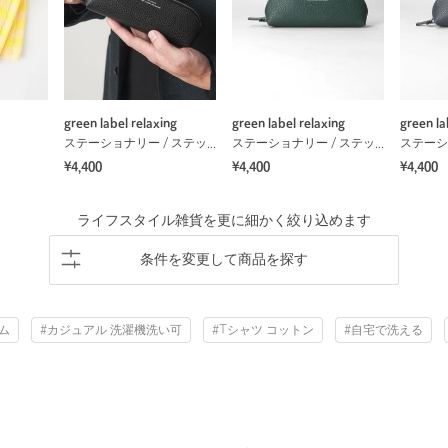
green label relaxing
green label relaxing
green la
ステーショナリー / ステッカー
ステーショナリー / ステッカー
¥4,400
¥4,400
¥4,400
ライフスタイル雑貨を更に細かく絞り込めます
条件を変更して商品を探す
ム
#カジュアル 洗濯機洗い可
#Tシャツ コットン
#自宅で洗える