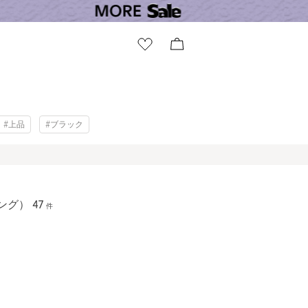
#上品
#ブラック
ング）
47
件