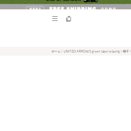
ホーム
UNITED ARROWS green label relaxing
帽子