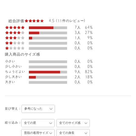
総合評価
4.5 (11件のレビュー)
7人
64%
3人
27%
1人
9%
0人
0%
0人
0%
購入商品のサイズ感
小さい
0人
0%
少し小さい
0人
0%
ちょうどよい
9人
82%
少し大きい
2人
18%
大きい
0人
0%
並び替え：
絞り込み：