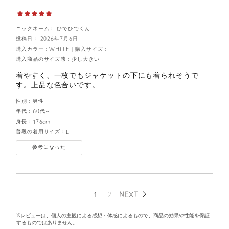
ニックネーム： ひでひでくん
投稿日： 2026年7月6日
購入カラー：WHITE
｜
購入サイズ：L
購入商品のサイズ感：
少し大きい
着やすく、一枚でもジャケットの下にも着られそうで
す。上品な色合いです。
性別：
男性
年代：
60代～
身長：
176cm
普段の着用サイズ：
L
参考になった
1
2
NEXT
※レビューは、個人の主観による感想・体感によるもので、商品の効果や性能を保証
するものではありません。