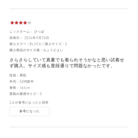
ニックネーム： ぴっぽ
投稿日： 2026年4月30日
購入カラー：BLACK
｜
購入サイズ：S
購入商品のサイズ感：
ちょうどよい
さらさらしていて真夏でも着られそうかなと思い試着せ
ず購入。サイズ感も普段通りで問題なかったです。
性別：
男性
年代：
50代前半
身長：
161cm
普段の着用サイズ：
S
2人が参考になったと回答
参考になった