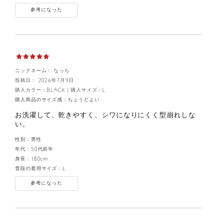
参考になった
ニックネーム： なっち
投稿日： 2026年7月9日
購入カラー：BLACK
｜
購入サイズ：L
購入商品のサイズ感：
ちょうどよい
お洗濯して、乾きやすく、シワになりにくく型崩れしな
い。
性別：
男性
年代：
50代前半
身長：
180cm
普段の着用サイズ：
L
参考になった