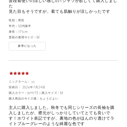
普段着使いの涼しい感じのTシャツが欲しくて購入しまし
た
見た目もそうですが、着ても肌触りが涼しかったです
性別：
男性
年代：
50代後半
身長：
171cm
普段の着用サイズ：
M
参考になった
ニックネーム： yy
投稿日： 2026年7月24日
購入カラー：WHITE
｜
購入サイズ：M
購入商品のサイズ感：
ちょうどよい
主人に購入しました。秋冬でも同じシリーズの長袖を購
入しましたが、襟元がしっかりしていてとても良いで
す！ホワイト表記ですが、裏地の色がほんのり透けてラ
イトブルーグレーのような綺麗な色です