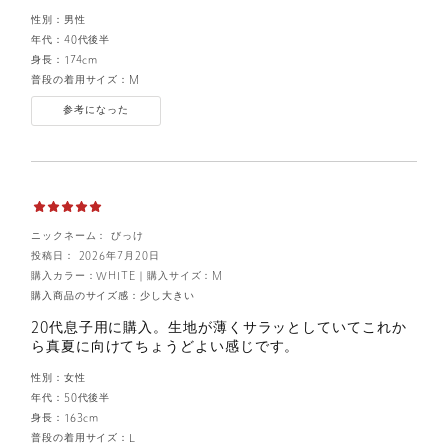
性別：
男性
年代：
40代後半
身長：
174cm
普段の着用サイズ：
M
参考になった
ニックネーム： びっけ
投稿日： 2026年7月20日
購入カラー：WHITE
｜
購入サイズ：M
購入商品のサイズ感：
少し大きい
20代息子用に購入。生地が薄くサラッとしていてこれか
ら真夏に向けてちょうどよい感じです。
性別：
女性
年代：
50代後半
身長：
163cm
普段の着用サイズ：
L