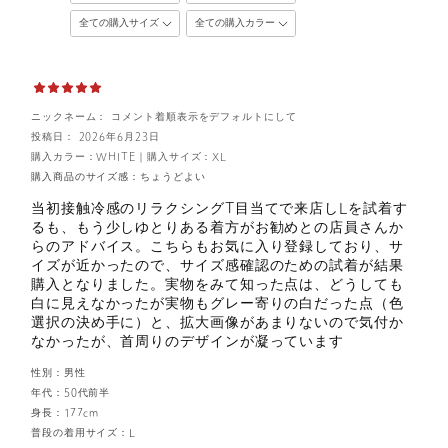
ニックネーム： コメント着順表示をデフォルトにして
投稿日： 2026年6月23日
購入カラー：WHITE
｜
購入サイズ：XL
購入商品のサイズ感：
ちょうどよい
当初接触冷感のリラクシングT目当てで来店しLを試着す
るも、もう少しゆとりある着方がお勧めとの店員さんか
らのアドバイス。こちらもお気に入り登録しており、サ
イズが近かったので、サイズ感確認のための試着が結果
購入となりました。実物をみて知った点は、どうしても
白に見えなかったが実物もグレー寄りの白だった点（色
選択の決め手に）と、拡大画像があまりないので気付か
なかったが、首周りのデザインが凝っています
性別：
男性
年代：
50代前半
身長：
177cm
普段の着用サイズ：
L