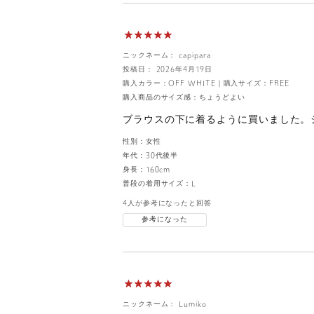
ニックネーム： capipara
投稿日： 2026年4月19日
購入カラー：OFF WHITE
｜
購入サイズ：FREE
購入商品のサイズ感：
ちょうどよい
ブラウスの下に着るように買いました。
性別：
女性
年代：
30代後半
身長：
160cm
普段の着用サイズ：
L
4人が参考になったと回答
参考になった
ニックネーム： Lumiko