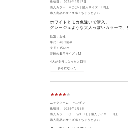
投稿日： 2026年4月17日
購入カラー：MOCA
｜
購入サイズ：FREE
購入商品のサイズ感：
ちょうどよい
ホワイトとモカ色違いで購入。
グレージュような大人っぽいカラーで、
性別：
女性
年代：
40代前半
身長：
156cm
普段の着用サイズ：
M
4人が参考になったと回答
参考になった
ニックネーム： ペンギン
投稿日： 2026年5月6日
購入カラー：OFF WHITE
｜
購入サイズ：FREE
購入商品のサイズ感：
ちょうどよい