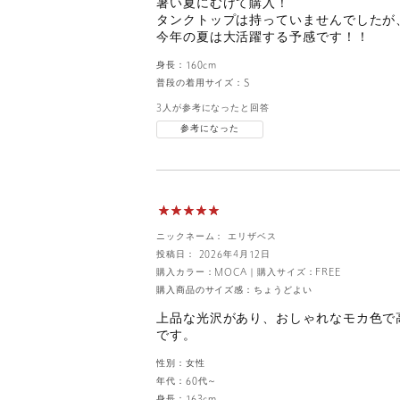
暑い夏にむけて購入！
タンクトップは持っていませんでしたが
今年の夏は大活躍する予感です！！
身長：
160cm
普段の着用サイズ：
S
3人が参考になったと回答
参考になった
ニックネーム： エリザベス
投稿日： 2026年4月12日
購入カラー：MOCA
｜
購入サイズ：FREE
購入商品のサイズ感：
ちょうどよい
上品な光沢があり、おしゃれなモカ色で
です。
性別：
女性
年代：
60代～
身長：
163cm