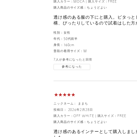
購入カラー：MOCA
｜
購入サイズ：FREE
購入商品のサイズ感：
ちょうどよい
透け感のある服の下にと購入。ピタっと
構、ぴったりしているので試着はした方
性別：
女性
年代：
50代前半
身長：
160cm
普段の着用サイズ：
M
7人が参考になったと回答
参考になった
ニックネーム： ままち
投稿日： 2026年2月28日
購入カラー：OFF WHITE
｜
購入サイズ：FREE
購入商品のサイズ感：
ちょうどよい
透け感のあるインナーとして購入しまし