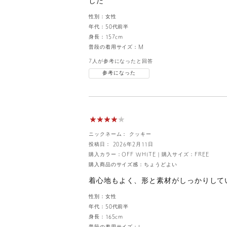
した
性別：
女性
年代：
50代前半
身長：
157cm
普段の着用サイズ：
M
7人が参考になったと回答
参考になった
ニックネーム： クッキー
投稿日： 2026年2月11日
購入カラー：OFF WHITE
｜
購入サイズ：FREE
購入商品のサイズ感：
ちょうどよい
着心地もよく、形と素材がしっかりして
性別：
女性
年代：
50代前半
身長：
165cm