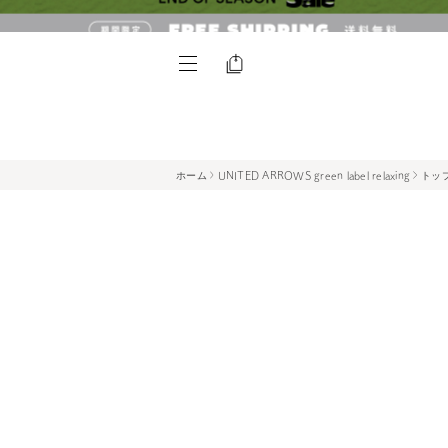
ホーム
UNITED ARROWS green label relaxing
トッ