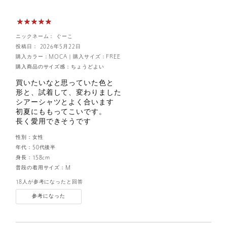
ニックネーム： ぐーこ
投稿日： 2026年5月22日
購入カラー：MOCA
｜
購入サイズ：FREE
購入商品のサイズ感：
ちょうどよい
買いたいなと思っていた色と
形と、試着して、変わりました
シアーシャツとよく合います
初夏にももってこいです。
長く愛用できそうです
性別：
女性
年代：
50代後半
身長：
158cm
普段の着用サイズ：
M
18人が参考になったと回答
参考になった