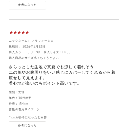
参考になった
ニックネーム： アラフォーまま
投稿日： 2026年5月13日
購入カラー：LT.PINK
｜
購入サイズ：FREE
購入商品のサイズ感：
ちょうどよい
さらっとした生地で真夏でも涼しく着れそう！
二の腕やお腹周りをいい感じにカバーしてくれるから着
痩せして見えます。
着心地が良いのもポイント高いです。
性別：
女性
年代：
30代後半
身長：
154cm
普段の着用サイズ：
S
19人が参考になったと回答
参考になった