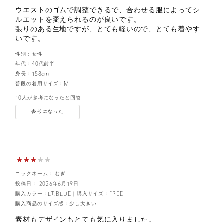
ウエストのゴムで調整できるで、合わせる服によってシ
ルエットを変えられるのが良いです。
張りのある生地ですが、とても軽いので、とても着やす
いです。
性別：
女性
年代：
40代前半
身長：
158cm
普段の着用サイズ：
M
10人が参考になったと回答
参考になった
ニックネーム： むぎ
投稿日： 2026年6月19日
購入カラー：LT.BLUE
｜
購入サイズ：FREE
購入商品のサイズ感：
少し大きい
素材もデザインもとても気に入りました。