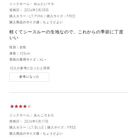
ニックネーム： めんたいマヨ
投稿日： 2026年5月28日
購入カラー：LT.PINK
｜
購入サイズ：FREE
購入商品のサイズ感：
ちょうどよい
軽くてシースルーの生地なので、これからの季節に丁度
いい
性別：
女性
身長：
155cm
普段の着用サイズ：
XL～
10人が参考になったと回答
参考になった
ニックネーム： あんころもち
投稿日： 2026年5月17日
購入カラー：LT.BLUE
｜
購入サイズ：FREE
購入商品のサイズ感：
ちょうどよい