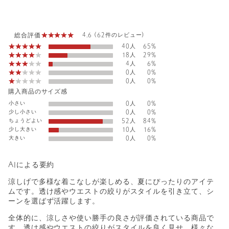
総合評価
4.6 (62件のレビュー)
40人
65%
18人
29%
4人
6%
0人
0%
0人
0%
購入商品のサイズ感
小さい
0人
0%
少し小さい
0人
0%
ちょうどよい
52人
84%
少し大きい
10人
16%
大きい
0人
0%
AIによる要約
涼しげで多様な着こなしが楽しめる、夏にぴったりのアイテ
ムです。透け感やウエストの絞りがスタイルを引き立て、シ
ーンを選ばず活躍します。
全体的に、涼しさや使い勝手の良さが評価されている商品で
す。透け感やウエストの絞りがスタイルを良く見せ、様々な