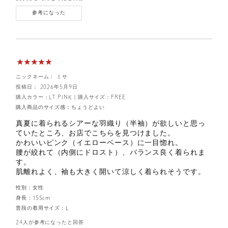
参考になった
ニックネーム： ミサ
投稿日： 2026年5月9日
購入カラー：LT.PINK
｜
購入サイズ：FREE
購入商品のサイズ感：
ちょうどよい
真夏に着られるシアーな羽織り（半袖）が欲しいと思っ
ていたところ、お店でこちらを見つけました。
かわいいピンク（イエローベース）に一目惚れ。
腰が絞れて（内側にドロスト）、バランス良く着られま
す。
肌離れよく、袖も大きく開いて涼しく着られそうです。
性別：
女性
身長：
155cm
普段の着用サイズ：
L
24人が参考になったと回答