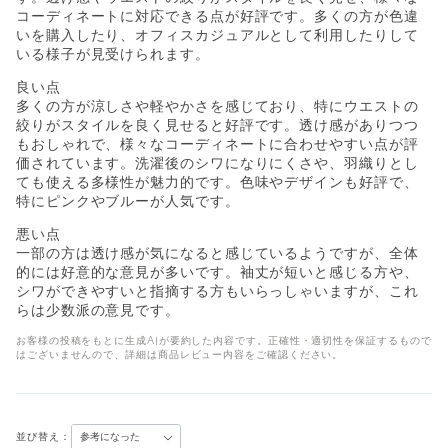
コーディネートに対応できる点が好評です。多くの方が色違
いを購入したり、オフィスカジュアルとして利用したりして
いる様子が見受けられます。
良い点
多くの方が涼しさや軽やかさを感じており、特にウエストの
絞りがスタイルを良く見せると好評です。透け感がありつつ
もおしゃれで、様々なコーディネートに合わせやすい点が評
価されています。洗濯後のシワになりにくさや、羽織りとし
ても使える多様性が魅力的です。色味やデザインも好評で、
特にピンクやブルーが人気です。
悪い点
一部の方は透け感が気になると感じているようですが、全体
的には好意的な意見が多いです。袖丈が短いと感じる方や、
シワができやすいと指摘する方もいらっしゃいますが、これ
らは少数派の意見です。
お客様の投稿をもとに生成AIが要約した内容です。正確性・適切性を保証するもので
はございませんので、詳細は商品レビュー内容をご確認ください。
並び替え：