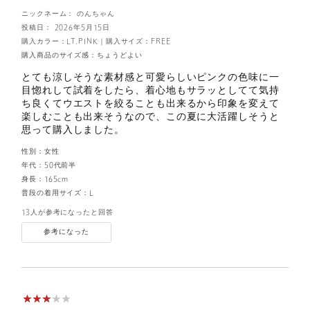
ニックネーム： のんちゃん
投稿日： 2026年5月15日
購入カラー：LT.PINK
｜
購入サイズ：FREE
購入商品のサイズ感：
ちょうどよい
とても涼しそうな素材感と可愛らしいピンクの色味に一
目惚れして試着をしたら、着心地もサラッとしてて気持
ち良くてウエストを絞ることも出来るから印象を変えて
楽しむことも出来そうなので、この夏に大活躍しそうと
思って購入しました。
性別：
女性
年代：
50代前半
身長：
165cm
普段の着用サイズ：
L
13人が参考になったと回答
参考になった