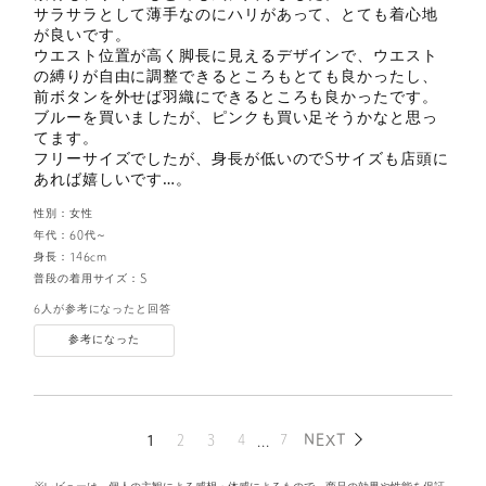
サラサラとして薄手なのにハリがあって、とても着心地
が良いです。
ウエスト位置が高く脚長に見えるデザインで、ウエスト
の縛りが自由に調整できるところもとても良かったし、
前ボタンを外せば羽織にできるところも良かったです。
ブルーを買いましたが、ピンクも買い足そうかなと思っ
てます。
フリーサイズでしたが、身長が低いのでSサイズも店頭に
あれば嬉しいです…。
性別：
女性
年代：
60代～
身長：
146cm
普段の着用サイズ：
S
6人が参考になったと回答
参考になった
1
2
3
4
...
7
NEXT