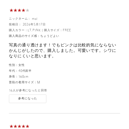
ニックネーム： mai
投稿日： 2026年5月17日
購入カラー：LT.PINK
｜
購入サイズ：FREE
購入商品のサイズ感：
ちょうどよい
写真の通り透けます！でもピンクは比較的気にならない
かんじがしたので、購入しました。可愛いです。シワに
なりにくいと思います。
性別：
女性
年代：
40代前半
身長：
160cm
普段の着用サイズ：
M
16人が参考になったと回答
参考になった