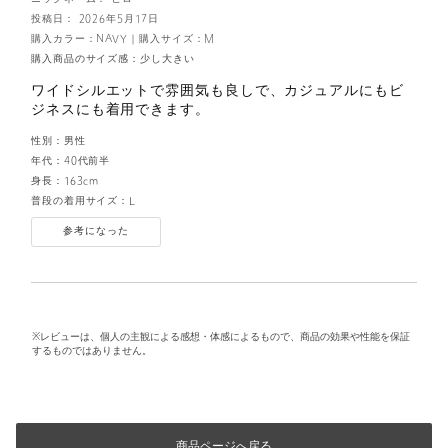
投稿日： 2026年5月17日
購入カラー：NAVY
｜
購入サイズ：M
購入商品のサイズ感：
少し大きい
ワイドシルエットで雰囲気も良しで、カジュアルにもビ
ジネスにも着用できます。
性別：
男性
年代：
40代前半
身長：
163cm
普段の着用サイズ：
L
参考になった
※レビューは、個人の主観による感想・体感によるもので、商品の効果や性能を保証
するものではありません。
商品ページへ戻る