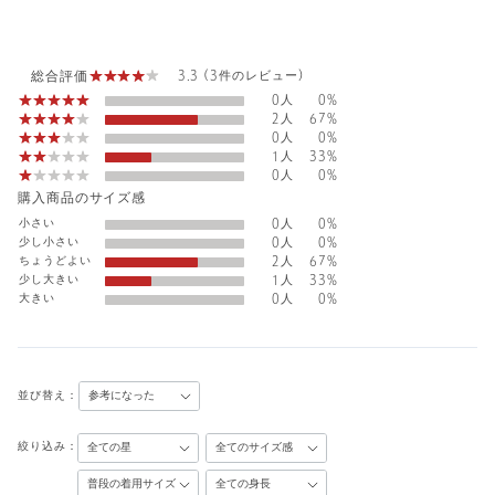
総合評価
3.3 (3件のレビュー)
0人
0%
2人
67%
0人
0%
1人
33%
0人
0%
購入商品のサイズ感
小さい
0人
0%
少し小さい
0人
0%
ちょうどよい
2人
67%
少し大きい
1人
33%
大きい
0人
0%
並び替え：
絞り込み：